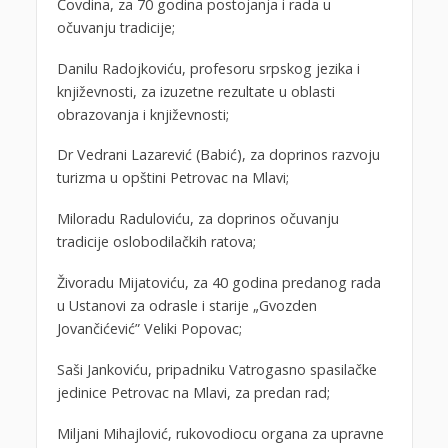
Ćovdina, za 70 godina postojanja i rada u
očuvanju tradicije;
Danilu Radojkoviću, profesoru srpskog jezika i
književnosti, za izuzetne rezultate u oblasti
obrazovanja i književnosti;
Dr Vedrani Lazarević (Babić), za doprinos razvoju
turizma u opštini Petrovac na Mlavi;
Miloradu Raduloviću, za doprinos očuvanju
tradicije oslobodilačkih ratova;
Živoradu Mijatoviću, za 40 godina predanog rada
u Ustanovi za odrasle i starije „Gvozden
Jovančićević” Veliki Popovac;
Saši Jankoviću, pripadniku Vatrogasno spasilačke
jedinice Petrovac na Mlavi, za predan rad;
Miljani Mihajlović, rukovodiocu organa za upravne