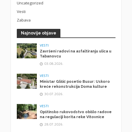
Uncategorized
Vesti
Zabava
Najnovije objave
VESTI
Završeni radovi na asfaltiranju ulica u
Tabanovcu
03.08.2026.
VESTI
Ministar Glišić posetio Busur: Uskoro
kreće rekonstrukcija Doma kulture
30.07.2026.
VESTI
Opštinsko rukovodstvo obišlo radove
na regulaciji korita reke Vitovnice
28.07.2026.