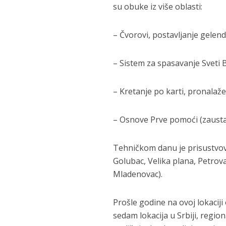
su obuke iz više oblasti:
– Čvorovi, postavljanje gelen
– Sistem za spasavanje Sveti B
– Kretanje po karti, pronalaž
– Osnove Prve pomoći (zaustav
Tehničkom danu je prisustvovalo
Golubac, Velika plana, Petrov
Mladenovac).
Prošle godine na ovoj lokaciji
sedam lokacija u Srbiji, regi