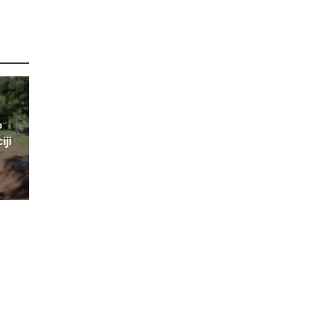
o
iji