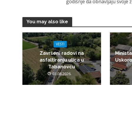
godišnje da obnavljaju svoje zn
You may also like
VESTI
Završeni radovi na
Minista
asfaltiranju ulica u
Uskoro
Tabanovcu
03.08.2026.