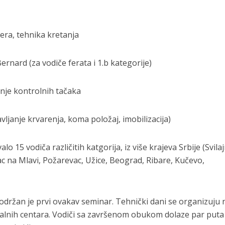
dera, tehnika kretanja
ernard (za vodiče ferata i 1.b kategorije)
enje kontrolnih tačaka
ljanje krvarenja, koma položaj, imobilizacija)
 15 vodiča različitih katgorija, iz više krajeva Srbije (Svilaj
ac na Mlavi, Požarevac, Užice, Beograd, Ribare, Kučevo,
 održan je prvi ovakav seminar. Tehnički dani se organizuju 
onalnih centara. Vodiči sa završenom obukom dolaze par puta