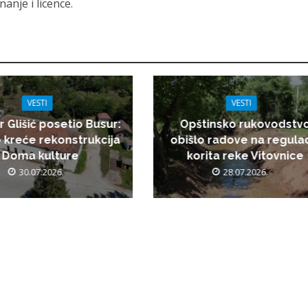
anje i licence.
VESTI
VESTI
r Glišić posetio Busur:
Opštinsko rukovodstv
 kreće rekonstrukcija
obišlo radove na regulac
Doma kulture
korita reke Vitovnice
30.07.2026.
28.07.2026.