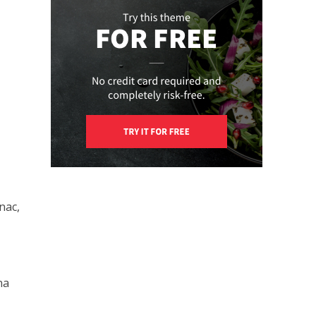
nac,
na