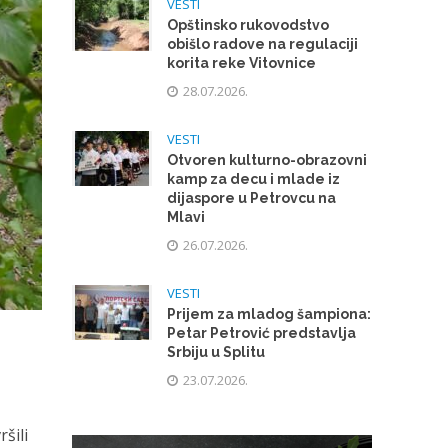
VESTI
Opštinsko rukovodstvo
obišlo radove na regulaciji
korita reke Vitovnice
28.07.2026.
VESTI
Otvoren kulturno-obrazovni
kamp za decu i mlade iz
dijaspore u Petrovcu na
Mlavi
26.07.2026.
VESTI
Prijem za mladog šampiona:
Petar Petrović predstavlja
Srbiju u Splitu
23.07.2026.
šili