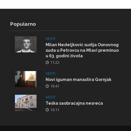
Popularno
VESTI
Milan Nedeljković sudija Osnovnog
suda u Petrovcu na Mlavi preminuo
u 63. godini života
11:22
VESTI
Novi iguman manastira Gornjak
16:41
VESTI
Teška saobraćajna nesreća
16:11