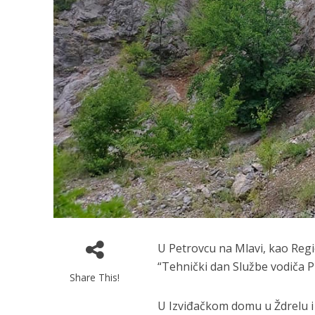
U Petrovcu na Mlavi, kao Regi
“Tehnički dan Službe vodiča P
Share This!
U Izviđačkom domu u Ždrelu i 