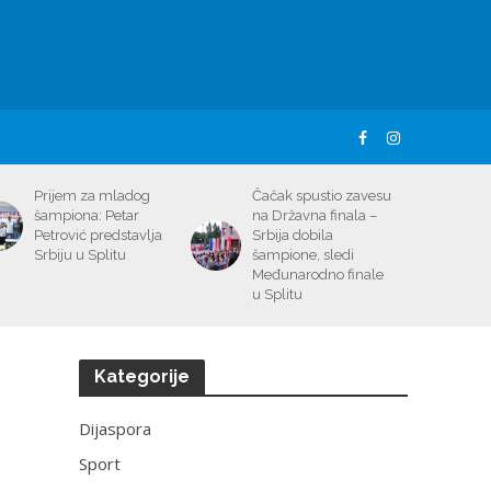
Prijem za mladog
Čačak spustio zavesu
šampiona: Petar
na Državna finala –
Petrović predstavlja
Srbija dobila
Srbiju u Splitu
šampione, sledi
Međunarodno finale
u Splitu
Kategorije
Dijaspora
Sport