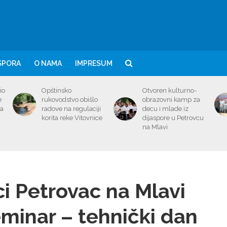
SPORA
O NAMA
IMPRESUM
io
Opštinsko
Otvoren kulturno-
e
rukovodstvo obišlo
obrazovni kamp za
ma
radove na regulaciji
decu i mlade iz
korita reke Vitovnice
dijaspore u Petrovcu
na Mlavi
ci Petrovac na Mlavi
minar – tehnički dan