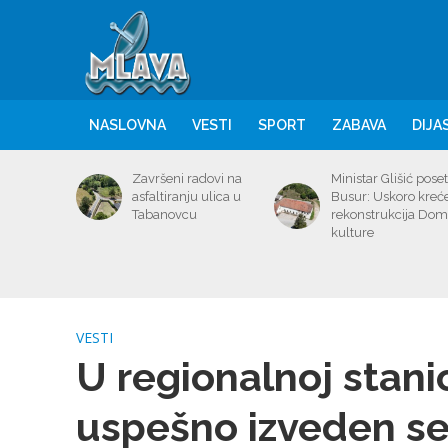
NASLOVNA
VESTI
SPORT
ZABAVA
DIJA
Završeni radovi na
Ministar Glišić poset
asfaltiranju ulica u
Busur: Uskoro kreć
Tabanovcu
rekonstrukcija Do
kulture
VESTI
U regionalnoj stani
uspešno izveden se