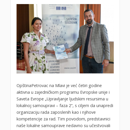
OpštinaPetrovac na Mlavi je već četiri godine
aktivna u zajedničkom programu Evropske unije i
Saveta Evrope „Upravljanje ljudskim resursima u
lokalnoj samoupravi – faza 2”, s ciljem da unapredi
organizaciju rada zaposlenih kao i njihove
kompetencije za rad. Tim povodom, predstavnici
naše lokalne samouprave nedavno su učestvovali