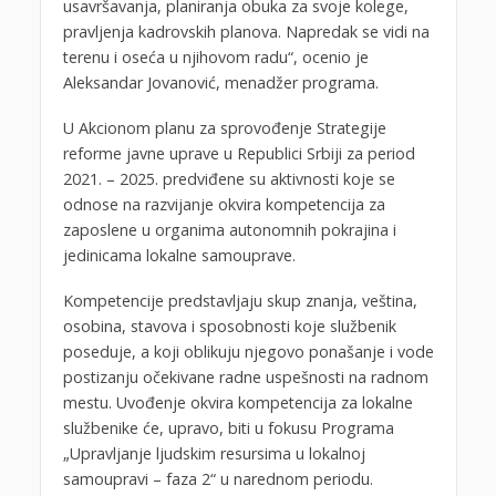
usavršavanja, planiranja obuka za svoje kolege,
pravljenja kadrovskih planova. Napredak se vidi na
terenu i oseća u njihovom radu“, ocenio je
Aleksandar Jovanović, menadžer programa.
U Akcionom planu za sprovođenje Strategije
reforme javne uprave u Republici Srbiji za period
2021. – 2025. predviđene su aktivnosti koje se
odnose na razvijanje okvira kompetencija za
zaposlene u organima autonomnih pokrajina i
jedinicama lokalne samouprave.
Kompetencije predstavljaju skup znanja, veština,
osobina, stavova i sposobnosti koje službenik
poseduje, a koji oblikuju njegovo ponašanje i vode
postizanju očekivane radne uspešnosti na radnom
mestu. Uvođenje okvira kompetencija za lokalne
službenike će, upravo, biti u fokusu Programa
„Upravljanje ljudskim resursima u lokalnoj
samoupravi – faza 2“ u narednom periodu.