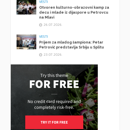
VESTI
Otvoren kulturno-obrazovni kamp za
decu i mlade iz dijaspore u Petrovcu
na Mlavi
26.07.2026.
VESTI
Prijem za mladog šampiona: Petar
Petrović predstavlja Srbiju u Splitu
23.07.2026.