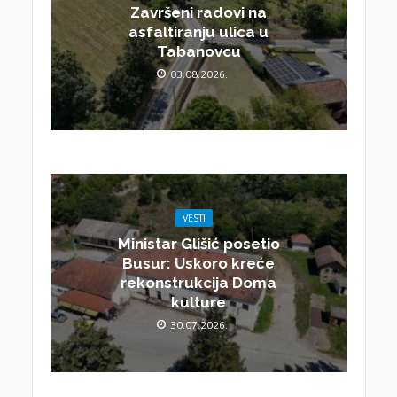
Završeni radovi na
asfaltiranju ulica u
Tabanovcu
03.08.2026.
VESTI
Ministar Glišić posetio
Busur: Uskoro kreće
rekonstrukcija Doma
kulture
30.07.2026.