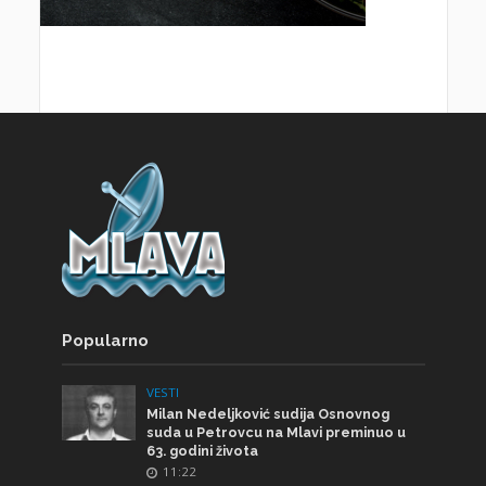
Popularno
VESTI
Milan Nedeljković sudija Osnovnog
suda u Petrovcu na Mlavi preminuo u
63. godini života
11:22