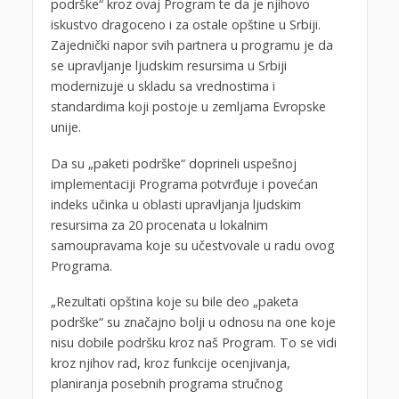
podrške“ kroz ovaj Program te da je njihovo
iskustvo dragoceno i za ostale opštine u Srbiji.
Zajednički napor svih partnera u programu je da
se upravljanje ljudskim resursima u Srbiji
modernizuje u skladu sa vrednostima i
standardima koji postoje u zemljama Evropske
unije.
Da su „paketi podrške“ doprineli uspešnoj
implementaciji Programa potvrđuje i povećan
indeks učinka u oblasti upravljanja ljudskim
resursima za 20 procenata u lokalnim
samoupravama koje su učestvovale u radu ovog
Programa.
„Rezultati opština koje su bile deo „paketa
podrške“ su značajno bolji u odnosu na one koje
nisu dobile podršku kroz naš Program. To se vidi
kroz njihov rad, kroz funkcije ocenjivanja,
planiranja posebnih programa stručnog