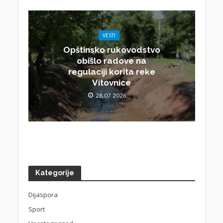
VESTI
Opštinsko rukovodstvo
obišlo radove na
regulaciji korita reke
Vitovnice
28.07.2026.
Kategorije
Dijaspora
Sport