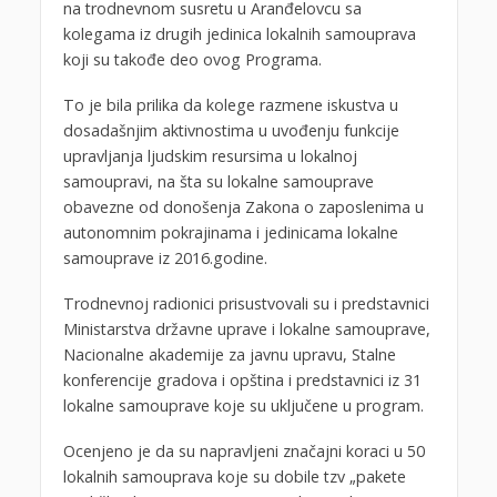
na trodnevnom susretu u Aranđelovcu sa
kolegama iz drugih jedinica lokalnih samouprava
koji su takođe deo ovog Programa.
To je bila prilika da kolege razmene iskustva u
dosadašnjim aktivnostima u uvođenju funkcije
upravljanja ljudskim resursima u lokalnoj
samoupravi, na šta su lokalne samouprave
obavezne od donošenja Zakona o zaposlenima u
autonomnim pokrajinama i jedinicama lokalne
samouprave iz 2016.godine.
Trodnevnoj radionici prisustvovali su i predstavnici
Ministarstva državne uprave i lokalne samouprave,
Nacionalne akademije za javnu upravu, Stalne
konferencije gradova i opština i predstavnici iz 31
lokalne samouprave koje su uključene u program.
Ocenjeno je da su napravljeni značajni koraci u 50
lokalnih samouprava koje su dobile tzv „pakete