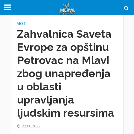
VESTI
Zahvalnica Saveta
Evrope za opštinu
Petrovac na Mlavi
zbog unapređenja
u oblasti
upravljanja
ljudskim resursima
22.06.2022.