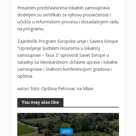
Prisutnim predstavnicima lokalnih samouprava
dodeljeni su sertifikati za njihovu posvećenost i
učešće u reformskom procesu i dosadašnjem radu
na programu.
Zajednički Program Evropske unije i Saveta Evrope
“Upravljanje ljudskim resursima u lokalnoj
samoupravi – faza 2” sprovodi Savet Evrope u
saradnji sa Ministarstvom državne uprave i lokalne
samouprave i Stalnom konferencijom gradova i
opština.
autor/ foto: Opština Petrovac na Mlavi
You may also like
VESTI