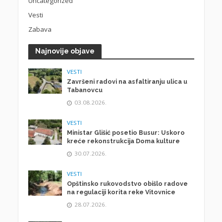
Uncategorized
Vesti
Zabava
Najnovije objave
VESTI
Završeni radovi na asfaltiranju ulica u
Tabanovcu
03.08.2026.
VESTI
Ministar Glišić posetio Busur: Uskoro
kreće rekonstrukcija Doma kulture
30.07.2026.
VESTI
Opštinsko rukovodstvo obišlo radove
na regulaciji korita reke Vitovnice
28.07.2026.