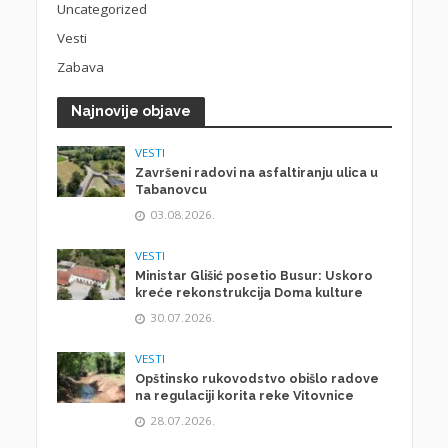
Uncategorized
Vesti
Zabava
Najnovije objave
VESTI
Završeni radovi na asfaltiranju ulica u
Tabanovcu
03.08.2026.
VESTI
Ministar Glišić posetio Busur: Uskoro
kreće rekonstrukcija Doma kulture
30.07.2026.
VESTI
Opštinsko rukovodstvo obišlo radove
na regulaciji korita reke Vitovnice
28.07.2026.