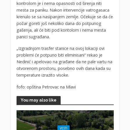
kontrolom je i nema opasnosti od širenja niti
mesta za paniku. Nakon intervencije vatrogasaca
krenulo se sa nasipanjem zemlje. Očekuje se da će
požar goreti još nekoliko dana do potpunog
gašenja, ali će biti pod kontolom i nema mesta
panici sugrađana.
„Izgradnjom trasfer stanice na ovoj lokaciji ovi
problemi će potpuno biti eliminisani“ rekao je
Nedinić i apelovao na građane da ne pale vartu na
otvorenom prostoru, posebno ovih dana kada su
temperature izrazito visoke.
fofo: opština Petrovac na Mlavi
You may also like
VESTI