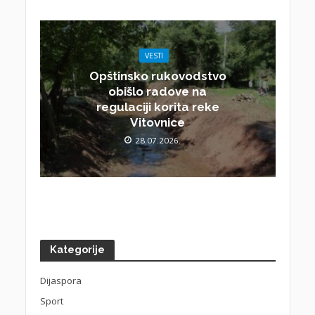
VESTI
Opštinsko rukovodstvo
obišlo radove na
regulaciji korita reke
Vitovnice
28.07.2026.
Kategorije
Dijaspora
Sport