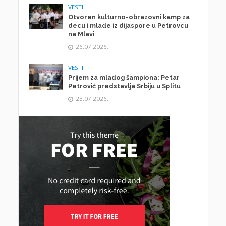
VESTI
Otvoren kulturno-obrazovni kamp za
decu i mlade iz dijaspore u Petrovcu
na Mlavi
26.07.2026.
VESTI
Prijem za mladog šampiona: Petar
Petrović predstavlja Srbiju u Splitu
23.07.2026.