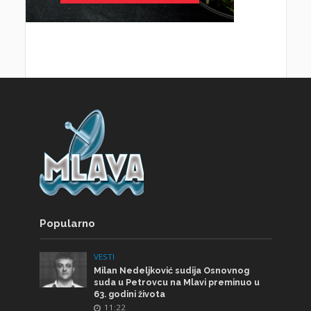
Popularno
VESTI
Milan Nedeljković sudija Osnovnog
suda u Petrovcu na Mlavi preminuo u
63. godini života
11:22