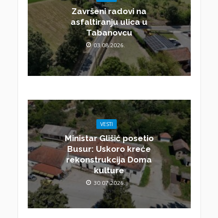
Završeni radovi na
asfaltiranju ulica u
Tabanovcu
03.08.2026.
VESTI
Ministar Glišić posetio
Busur: Uskoro kreće
rekonstrukcija Doma
kulture
30.07.2026.