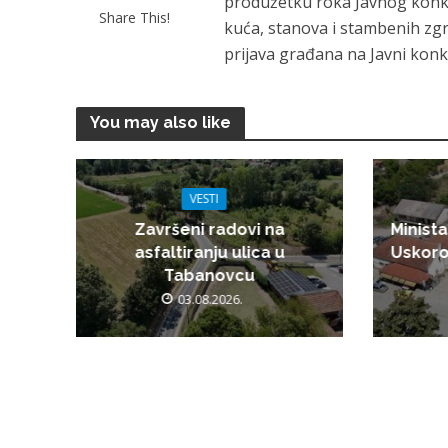
produžetku roka Javnog konku
Share This!
kuća, stanova i stambenih zgr
prijava građana na Javni konk
You may also like
VESTI
Završeni radovi na
Minista
asfaltiranju ulica u
Uskoro
Tabanovcu
03.08.2026.