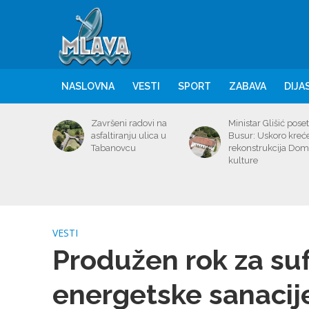
NASLOVNA
VESTI
SPORT
ZABAVA
DIJA
Završeni radovi na
Ministar Glišić poset
asfaltiranju ulica u
Busur: Uskoro kreć
Tabanovcu
rekonstrukcija Do
kulture
VESTI
Produžen rok za su
energetske sanacij