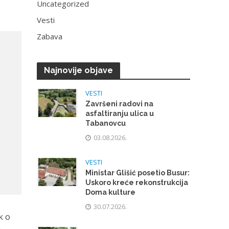
Uncategorized
Vesti
Zabava
Najnovije objave
VESTI
Završeni radovi na
asfaltiranju ulica u
Tabanovcu
03.08.2026.
VESTI
Ministar Glišić posetio Busur:
Uskoro kreće rekonstrukcija
Doma kulture
30.07.2026.
k o