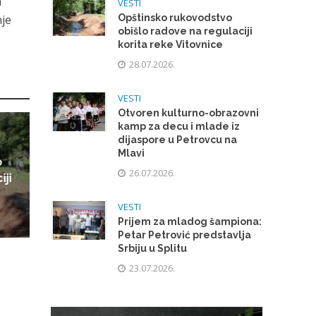
h
VESTI
nje
Opštinsko rukovodstvo
obišlo radove na regulaciji
korita reke Vitovnice
28.07.2026.
VESTI
Otvoren kulturno-obrazovni
kamp za decu i mlade iz
dijaspore u Petrovcu na
Mlavi
o
26.07.2026.
iji
VESTI
Prijem za mladog šampiona:
Petar Petrović predstavlja
Srbiju u Splitu
23.07.2026.