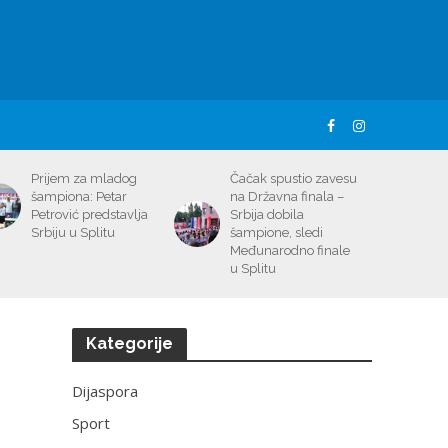
Prijem za mladog
Čačak spustio zavesu
šampiona: Petar
na Državna finala –
Petrović predstavlja
Srbija dobila
Srbiju u Splitu
šampione, sledi
Međunarodno finale
u Splitu
Kategorije
Dijaspora
Sport