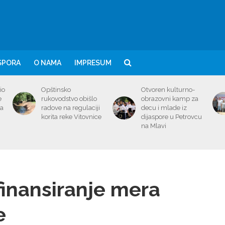
SPORA
O NAMA
IMPRESUM
io
Opštinsko
Otvoren kulturno-
e
rukovodstvo obišlo
obrazovni kamp za
ma
radove na regulaciji
decu i mlade iz
korita reke Vitovnice
dijaspore u Petrovcu
na Mlavi
finansiranje mera
e