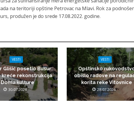
rsa za sufinansiranje mera energetske sanacije porodični
ada na teritoriji opštine Petrovac na Mlavi. Rok za podnoše
urs, produžen je do srede 17.08.2022. godine.
VESTI
VESTI
r Glišić posetio Busur:
Opštinsko rukovodstv
 kreće rekonstrukcija
obišlo radove na regulac
Doma kulture
korita reke Vitovnice
30.07.2026.
28.07.2026.