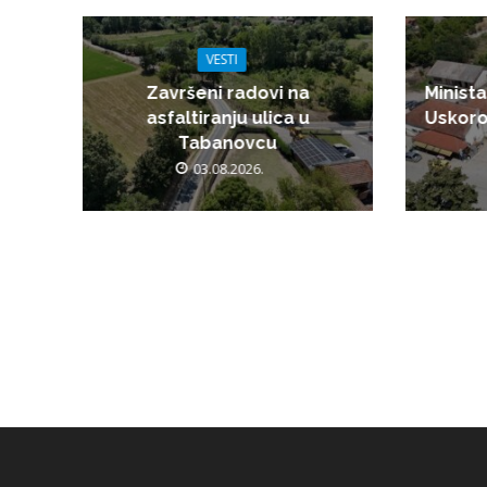
VESTI
Završeni radovi na
Minista
asfaltiranju ulica u
Uskoro
Tabanovcu
03.08.2026.