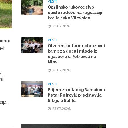
VESTI
Opštinsko rukovodstvo
obišlo radove na regulaciji
korita reke Vitovnice
28.07.2026.
VESTI
 himne
Otvoren kulturno-obrazovni
vi,
kamp za decu i mlade iz
dijaspore u Petrovcu na
Mlavi
26.07.2026.
,
ni
VESTI
Prijem za mladog šampiona:
Petar Petrović predstavlja
Srbiju u Splitu
ija.
23.07.2026.