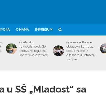
SPORA
O NAMA
IMPRESUM
io
Opštinsko
Otvoren kulturno-
e
rukovodstvo obišlo
obrazovni kamp za
ma
radove na regulaciji
decu i mlade iz
korita reke Vitovnice
dijaspore u Petrovcu
na Mlavi
a u SŠ „Mladost“ sa