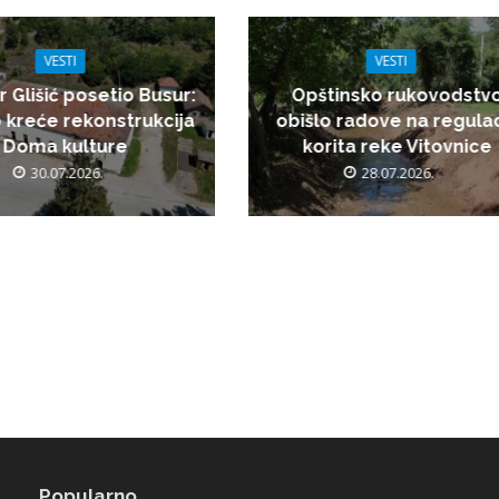
VESTI
VESTI
r Glišić posetio Busur:
Opštinsko rukovodstv
 kreće rekonstrukcija
obišlo radove na regulac
Doma kulture
korita reke Vitovnice
30.07.2026.
28.07.2026.
Popularno