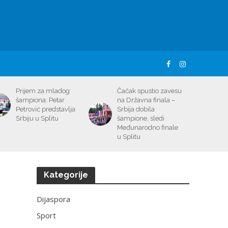
Prijem za mladog
Čačak spustio zavesu
šampiona: Petar
na Državna finala –
Petrović predstavlja
Srbija dobila
Srbiju u Splitu
šampione, sledi
Međunarodno finale
u Splitu
Kategorije
Dijaspora
Sport