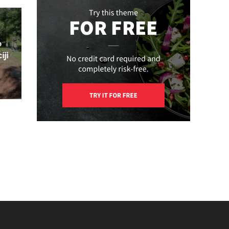
o
iji