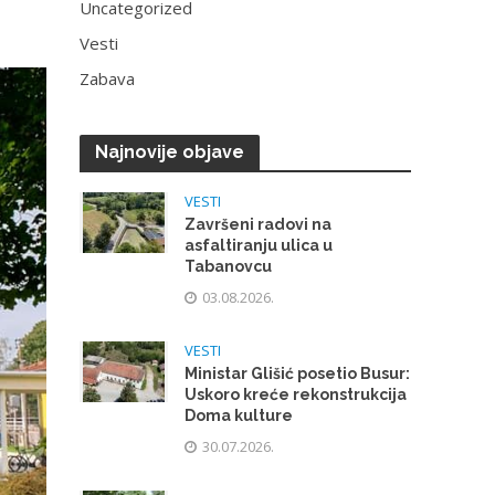
Uncategorized
Vesti
Zabava
Najnovije objave
VESTI
Završeni radovi na
asfaltiranju ulica u
Tabanovcu
03.08.2026.
VESTI
Ministar Glišić posetio Busur:
Uskoro kreće rekonstrukcija
Doma kulture
30.07.2026.