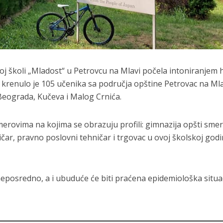
oj školi „Mladost“ u Petrovcu na Mlavi počela intoniranjem
e krenulo je 105 učenika sa područja opštine Petrovac na Mla
 Beograda, Kučeva i Malog Crnića.
erovima na kojima se obrazuju profili: gimnazija opšti smer
čar, pravno poslovni tehničar i trgovac u ovoj školskoj godi
eposredno, a i ubuduće će biti praćena epidemiološka situac