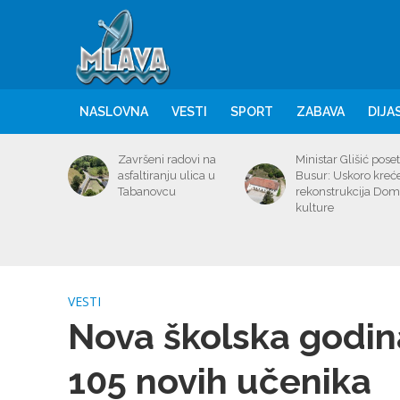
NASLOVNA
VESTI
SPORT
ZABAVA
DIJA
Završeni radovi na
Ministar Glišić poset
asfaltiranju ulica u
Busur: Uskoro kreć
Tabanovcu
rekonstrukcija Do
kulture
VESTI
Nova školska godin
105 novih učenika