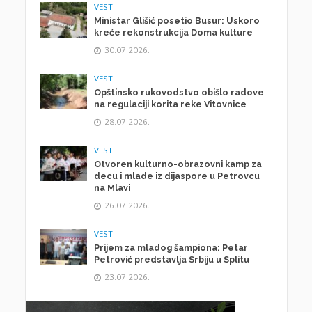
VESTI
Ministar Glišić posetio Busur: Uskoro
kreće rekonstrukcija Doma kulture
30.07.2026.
VESTI
Opštinsko rukovodstvo obišlo radove
na regulaciji korita reke Vitovnice
28.07.2026.
VESTI
Otvoren kulturno-obrazovni kamp za
decu i mlade iz dijaspore u Petrovcu
na Mlavi
26.07.2026.
VESTI
Prijem za mladog šampiona: Petar
Petrović predstavlja Srbiju u Splitu
23.07.2026.