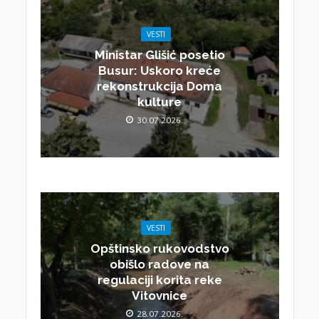
VESTI
Ministar Glišić posetio
Busur: Uskoro kreće
rekonstrukcija Doma
kulture
30.07.2026.
VESTI
Opštinsko rukovodstvo
obišlo radove na
regulaciji korita reke
Vitovnice
28.07.2026.