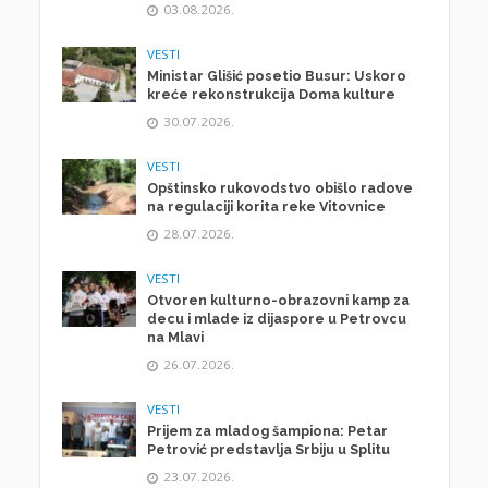
03.08.2026.
VESTI
Ministar Glišić posetio Busur: Uskoro
kreće rekonstrukcija Doma kulture
30.07.2026.
VESTI
Opštinsko rukovodstvo obišlo radove
na regulaciji korita reke Vitovnice
28.07.2026.
VESTI
Otvoren kulturno-obrazovni kamp za
decu i mlade iz dijaspore u Petrovcu
na Mlavi
26.07.2026.
VESTI
Prijem za mladog šampiona: Petar
Petrović predstavlja Srbiju u Splitu
23.07.2026.