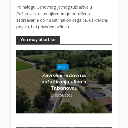
Po nalogu Osnovnog javnog tužilaštva u
Požarevcu, osumnjičenom je određeno
zadržavanje do 48 sati nakon čega će, uz krivičnu
prijavu, biti priveden tužiocu.
You may also like
VESTI
Završeni radovi na
asfaltiranju ulica u
Tabanovcu
03.08.2026.