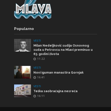
Popularno
VESTI
Milan Nedeljković sudija Osnovnog
suda u Petrovcu na Mlavi preminuo u
63. godini života
11:22
VESTI
Novi iguman manastira Gornjak
16:41
VESTI
Teška saobraćajna nesreća
16:11