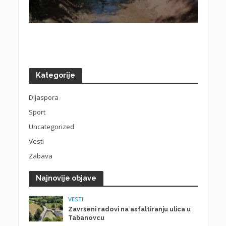
Kategorije
Dijaspora
Sport
Uncategorized
Vesti
Zabava
Najnovije objave
VESTI
Završeni radovi na asfaltiranju ulica u
Tabanovcu