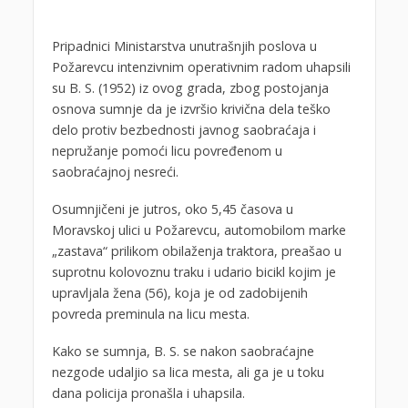
Pripadnici Ministarstva unutrašnjih poslova u
Požarevcu intenzivnim operativnim radom uhapsili
su B. S. (1952) iz ovog grada, zbog postojanja
osnova sumnje da je izvršio krivična dela teško
delo protiv bezbednosti javnog saobraćaja i
nepružanje pomoći licu povređenom u
saobraćajnoj nesreći.
Osumnjičeni je jutros, oko 5,45 časova u
Moravskoj ulici u Požarevcu, automobilom marke
„zastava“ prilikom obilaženja traktora, preašao u
suprotnu kolovoznu traku i udario bicikl kojim je
upravljala žena (56), koja je od zadobijenih
povreda preminula na licu mesta.
Kako se sumnja, B. S. se nakon saobraćajne
nezgode udaljio sa lica mesta, ali ga je u toku
dana policija pronašla i uhapsila.