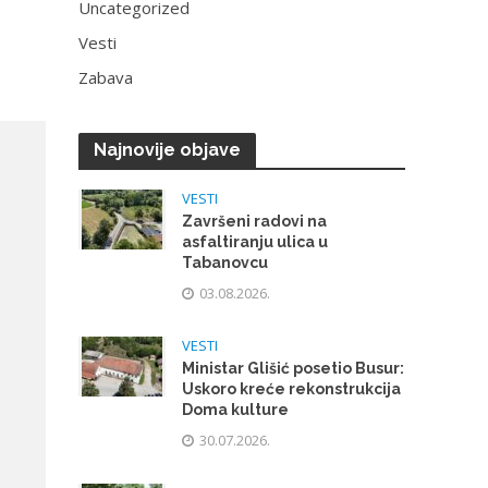
Uncategorized
Vesti
Zabava
Najnovije objave
VESTI
Završeni radovi na
asfaltiranju ulica u
Tabanovcu
03.08.2026.
VESTI
Ministar Glišić posetio Busur:
Uskoro kreće rekonstrukcija
Doma kulture
30.07.2026.