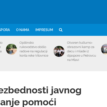
SPORA
O NAMA
IMPRESUM
io
Opštinsko
Otvoren kulturno-
e
rukovodstvo obišlo
obrazovni kamp za
ma
radove na regulaciji
decu i mlade iz
korita reke Vitovnice
dijaspore u Petrovcu
na Mlavi
bezbednosti javnog
žanje pomoći