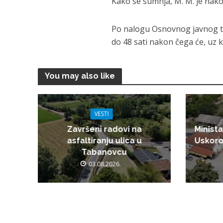
Kako se sumnja, M. M. je nak
Po nalogu Osnovnog javnog t
do 48 sati nakon čega će, uz kr
You may also like
VESTI
Završeni radovi na
Minista
asfaltiranju ulica u
Uskoro
Tabanovcu
03.08.2026.