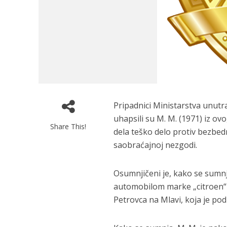
Pripadnici Ministarstva unutr
uhapsili su M. M. (1971) iz ov
Share This!
dela teško delo protiv bezbe
saobraćajnoj nezgodi.
Osumnjičeni je, kako se sumnj
automobilom marke „citroen“
Petrovca na Mlavi, koja je po