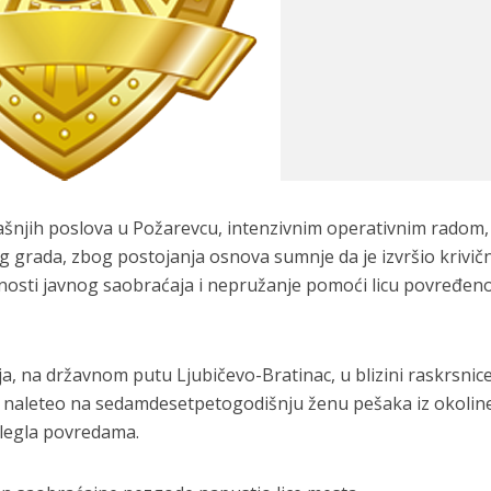
ašnjih poslova u Požarevcu, intenzivnim operativnim radom,
og grada, zbog postojanja osnova sumnje da je izvršio krivič
dnosti javnog saobraćaja i nepružanje pomoći licu povređe
a, na državnom putu Ljubičevo-Bratinac, u blizini raskrsnice
 naleteo na sedamdesetpetogodišnju ženu pešaka iz okolin
dlegla povredama.