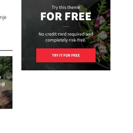
nje
o
iji