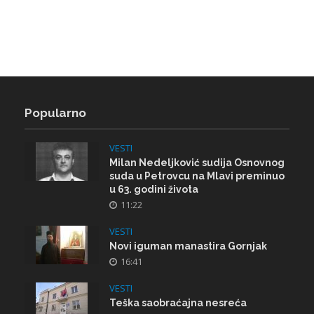
Popularno
VESTI
Milan Nedeljković sudija Osnovnog
suda u Petrovcu na Mlavi preminuo
u 63. godini života
11:22
VESTI
Novi iguman manastira Gornjak
16:41
VESTI
Teška saobraćajna nesreća