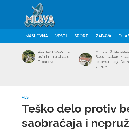
NASLOVNA
VESTI
SPORT
ZABAVA
DIJA
Završeni radovi na
Ministar Glišić poset
asfaltiranju ulica u
Busur: Uskoro kreć
Tabanovcu
rekonstrukcija Do
kulture
VESTI
Teško delo protiv 
saobraćaja i nepru