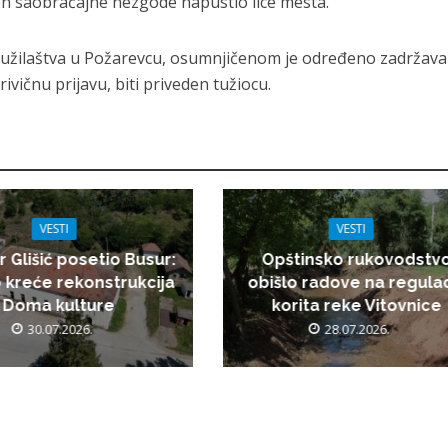
on saobraćajne nezgode napustio lice mesta.
užilaštva u Požarevcu, osumnjičenom je određeno zadržava
ivičnu prijavu, biti priveden tužiocu.
VESTI
VESTI
r Glišić posetio Busur:
Opštinsko rukovodstv
 kreće rekonstrukcija
obišlo radove na regulac
Doma kulture
korita reke Vitovnice
30.07.2026.
28.07.2026.