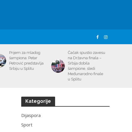
Prijem za mladog
Čačak spustio zavesu
šampiona: Petar
na Državna finala –
Petrović predstavlja
Srbija dobila
Srbiju u Splitu
šampione, sledi
Međunarodno finale
u Splitu
Kategorije
Dijaspora
Sport