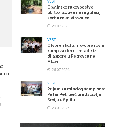
VESTI
Opštinsko rukovodstvo
obišlo radove na regulaciji
korita reke Vitovnice
28.07.2026.
VESTI
Otvoren kulturno-obrazovni
kamp za decu i mlade iz
dijaspore u Petrovcu na
Mlavi
na
26.07.2026.
nom u
VESTI
Prijem za mladog šampiona:
Petar Petrović predstavlja
,
Srbiju u Splitu
e
23.07.2026.