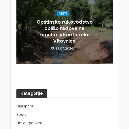
VESTI
Opštinsko rukovodstvo
obišlo radove na
regulaciji korita reke
Vitovnice
28.07.2026.
Kategorije
Dijaspora
Sport
Uncategorized