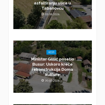
asfaltiranju ulica u
Tabanovcu
03.08.2026.
VESTI
Ministar Glišić posetio
Busur: Uskoro kreće
rekonstrukcija Doma
kulture
30.07.2026.