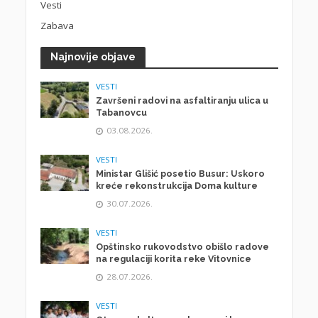
Vesti
Zabava
Najnovije objave
VESTI
Završeni radovi na asfaltiranju ulica u
Tabanovcu
03.08.2026.
VESTI
Ministar Glišić posetio Busur: Uskoro
kreće rekonstrukcija Doma kulture
30.07.2026.
VESTI
Opštinsko rukovodstvo obišlo radove
na regulaciji korita reke Vitovnice
28.07.2026.
VESTI