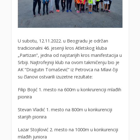
U subotu, 12.11.2022. u Beogradu je održan
tradicionalni 46. jesenji kros Atletskog kluba
„Partizan”, jedna od najstarijih kros manifestacija u
Srbiji. Najtrofejniji klub na ovom takmičenju bio je
AK “Dragutin Tomašević” iz Petrovca na Mlavi čiji
su članovi ostvarili izuzetne rezultate:
Filip Bojić 1. mesto na 600m u konkrurenciji mlađih
pionira
Stevan Vladić 1. mesto na 800m u konkurenciji
starijih pionira
Lazar Stojilović 2. mesto na 1000m u konkurenciji
mlađih juniora