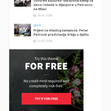
Otvoren kulturno-obrazovni kamp za
decu i mlade iz dijaspore u Petrovcu
na Mlavi
26.07.2026.
VESTI
Prijem za mladog šampiona: Petar
Petrović predstavlja Srbiju u Splitu
23.07.2026.