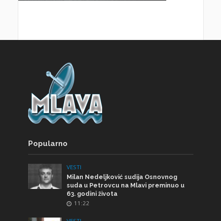
Popularno
VESTI
Milan Nedeljković sudija Osnovnog
suda u Petrovcu na Mlavi preminuo u
63. godini života
11:22
VESTI