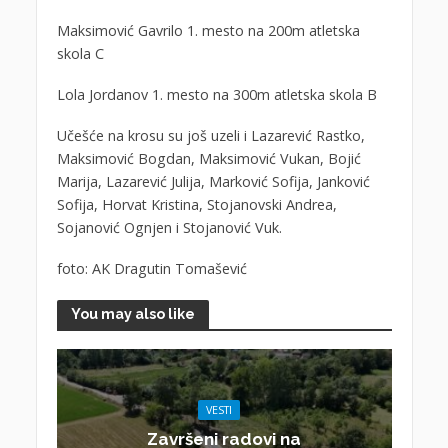
Maksimović Gavrilo 1. mesto na 200m atletska
skola C
Lola Jordanov 1. mesto na 300m atletska skola B
Učešće na krosu su još uzeli i Lazarević Rastko,
Maksimović Bogdan, Maksimović Vukan, Bojić
Marija, Lazarević Julija, Marković Sofija, Janković
Sofija, Horvat Kristina, Stojanovski Andrea,
Sojanović Ognjen i Stojanović Vuk.
foto: AK Dragutin Tomašević
You may also like
VESTI
Završeni radovi na