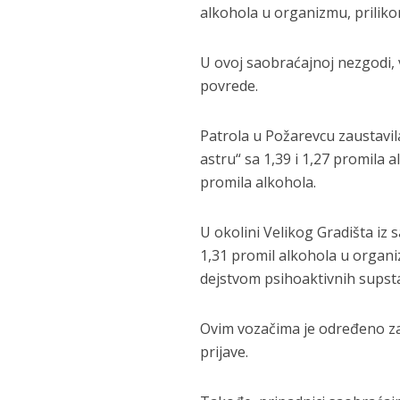
alkohola u organizmu, prilikom
U ovoj saobraćajnoj nezgodi, 
povrede.
Patrola u Požarevcu zaustavila 
astru“ sa 1,39 i 1,27 promila
promila alkohola.
U okolini Velikog Gradišta iz s
1,31 promil alkohola u organiz
dejstvom psihoaktivnih supsta
Ovim vozačima je određeno za
prijave.