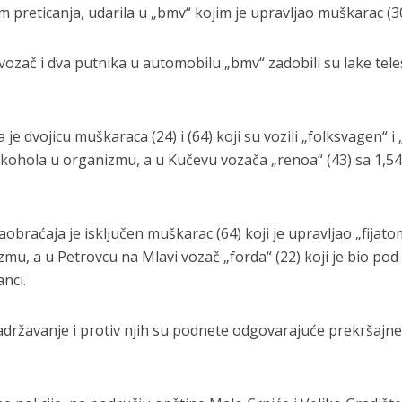
 preticanja, udarila u „bmv“ kojim je upravljao muškarac (30
vozač i dva putnika u automobilu „bmv“ zadobili su lake tel
je dvojicu muškaraca (24) i (64) koji su vozili „folksvagen“ i
 alkohola u organizmu, a u Kučevu vozača „renoa“ (43) sa 1,5
aobraćaja je isključen muškarac (64) koji je upravljao „fijato
mu, a u Petrovcu na Mlavi vozač „forda“ (22) koji je bio pod
nci.
državanje i protiv njih su podnete odgovarajuće prekršajn