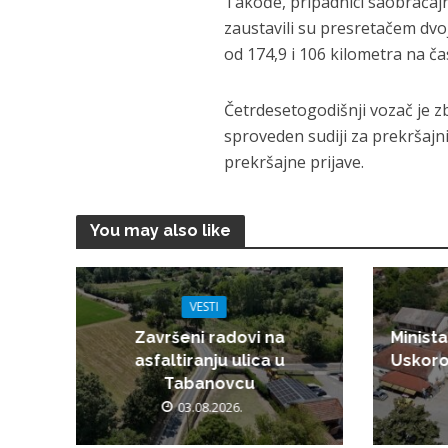
Takođe, pripadnici saobraćajn
zaustavili su presretačem dvoj
od 174,9 i 106 kilometra na ča
Četrdesetogodišnji vozač je zb
sproveden sudiji za prekršajn
prekršajne prijave.
You may also like
VESTI
Završeni radovi na
Minista
asfaltiranju ulica u
Uskoro
Tabanovcu
03.08.2026.