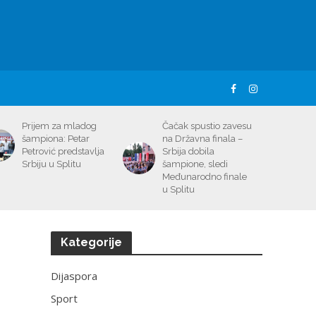
Prijem za mladog
Čačak spustio zavesu
šampiona: Petar
na Državna finala –
Petrović predstavlja
Srbija dobila
Srbiju u Splitu
šampione, sledi
Međunarodno finale
u Splitu
Kategorije
Dijaspora
Sport