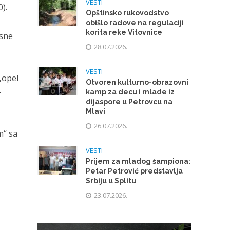
VESTI
).
Opštinsko rukovodstvo
obišlo radove na regulaciji
korita reke Vitovnice
esne
28.07.2026.
VESTI
 „opel
Otvoren kulturno-obrazovni
4
kamp za decu i mlade iz
dijaspore u Petrovcu na
Mlavi
26.07.2026.
m“ sa
VESTI
Prijem za mladog šampiona:
Petar Petrović predstavlja
Srbiju u Splitu
e
23.07.2026.