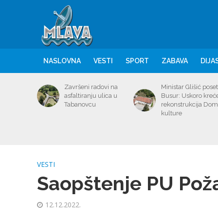
NASLOVNA
VESTI
SPORT
ZABAVA
DIJA
Završeni radovi na
Ministar Glišić poset
asfaltiranju ulica u
Busur: Uskoro kreć
Tabanovcu
rekonstrukcija Do
kulture
VESTI
Saopštenje PU Pož
12.12.2022.