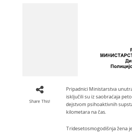
Pripadnici Ministarstva unut
isključili su iz saobraćaja pe
Share This!
dejstvom psihoaktivnih supstan
kilometara na čas.
Tridesetosmogodišnja žena je