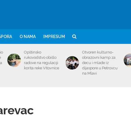
SPORA
O NAMA
IMPRESUM
io
Opštinsko
Otvoren kulturno-
e
rukovodstvo obišlo
obrazovni kamp za
ma
radove na regulaciji
decu i mlade iz
korita reke Vitovnice
dijaspore u Petrovcu
na Mlavi
arevac