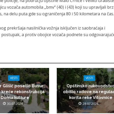
e policije, na području opštine Malo Crniće i Veliko Gradišt
icu vozača automobila „bmv“ (40) i (43) koji su upravljali br
s, na delu puta gde su ograničenja 80 i 50 kilometara na čas
og prekršaja nasilnička vožnja isključen iz saobraćaja i
i postupak, a protiv obojice vozača podnete su odgovarajuć
VESTI
VESTI
r Glišić posetio Busur:
Opštinsko rukovodstv
 kreće rekonstrukcija
obišlo radove na regulac
Doma kulture
korita reke Vitovnice
30.07.2026.
28.07.2026.