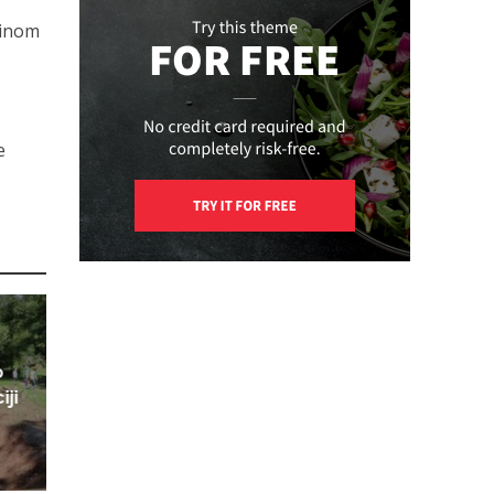
e
zinom
.
e
o
iji