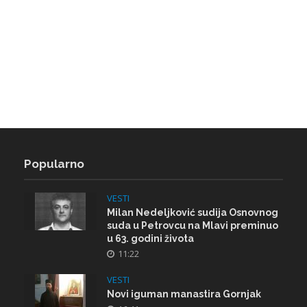
Popularno
VESTI
Milan Nedeljković sudija Osnovnog
suda u Petrovcu na Mlavi preminuo
u 63. godini života
11:22
VESTI
Novi iguman manastira Gornjak