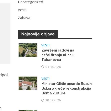
Uncategorized
Vesti
Zabava
Najnovije objave
VESTI
Završeni radovi na
asfaltiranju ulica u
Tabanovcu
03.08.2026.
dpol,
VESTI
Ministar Glišić posetio Busur:
Uskoro kreće rekonstrukcija
Doma kulture
30.07.2026.
m