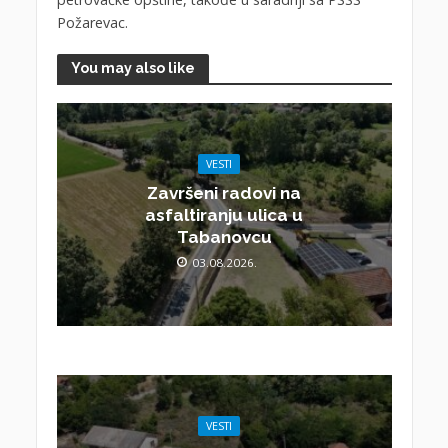
Požarevac.
You may also like
VESTI
Završeni radovi na
asfaltiranju ulica u
Tabanovcu
03.08.2026.
VESTI