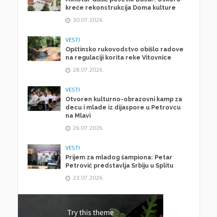
kreće rekonstrukcija Doma kulture
30.07.2026.
VESTI
Opštinsko rukovodstvo obišlo radove
na regulaciji korita reke Vitovnice
28.07.2026.
VESTI
Otvoren kulturno-obrazovni kamp za
decu i mlade iz dijaspore u Petrovcu
na Mlavi
26.07.2026.
VESTI
Prijem za mladog šampiona: Petar
Petrović predstavlja Srbiju u Splitu
23.07.2026.