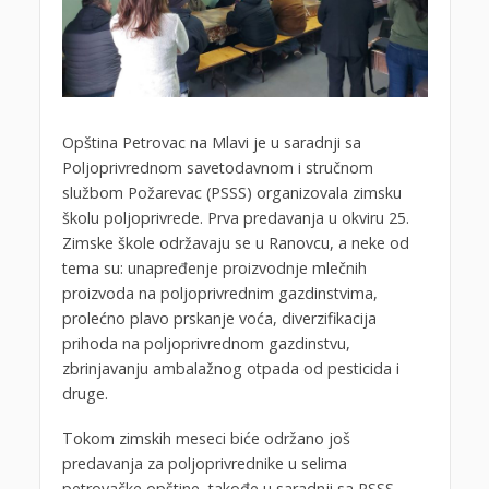
Opština Petrovac na Mlavi je u saradnji sa
Poljoprivrednom savetodavnom i stručnom
službom Požarevac (PSSS) organizovala zimsku
školu poljoprivrede. Prva predavanja u okviru 25.
Zimske škole održavaju se u Ranovcu, a neke od
tema su: unapređenje proizvodnje mlečnih
proizvoda na poljoprivrednim gazdinstvima,
prolećno plavo prskanje voća, diverzifikacija
prihoda na poljoprivrednom gazdinstvu,
zbrinjavanju ambalažnog otpada od pesticida i
druge.
Tokom zimskih meseci biće održano još
predavanja za poljoprivrednike u selima
petrovačke opštine, takođe u saradnji sa PSSS