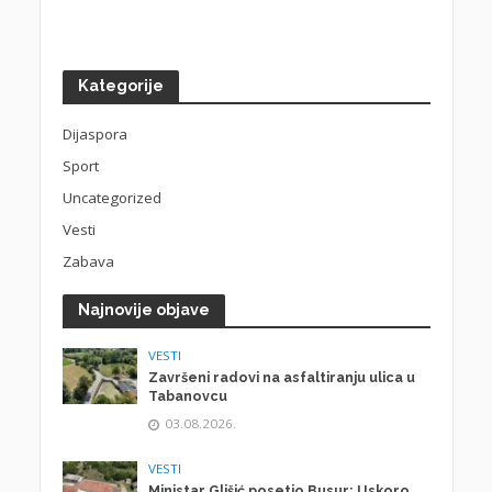
Kategorije
Dijaspora
Sport
Uncategorized
Vesti
Zabava
Najnovije objave
VESTI
Završeni radovi na asfaltiranju ulica u
Tabanovcu
03.08.2026.
VESTI
Ministar Glišić posetio Busur: Uskoro