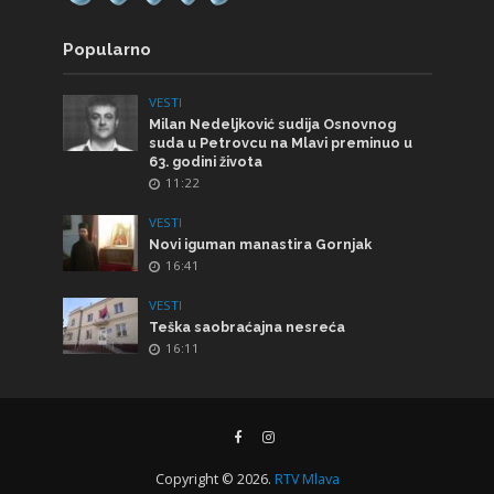
Popularno
VESTI
Milan Nedeljković sudija Osnovnog
suda u Petrovcu na Mlavi preminuo u
63. godini života
11:22
VESTI
Novi iguman manastira Gornjak
16:41
VESTI
Teška saobraćajna nesreća
16:11
Copyright © 2026.
RTV Mlava