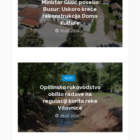
Ministar Glišić posetio
Busur: Uskoro kreće
rekonstrukcija Doma
kulture
30.07.2026.
VESTI
Opštinsko rukovodstvo
obišlo radove na
regulaciji korita reke
Vitovnice
28.07.2026.