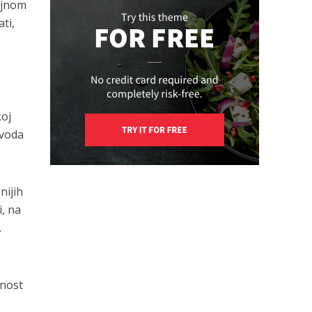
čajnom
ti,
koj
 voda
nijih
i, na
.
dnost