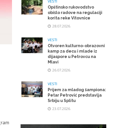
VESTI
Opštinsko rukovodstvo
obišlo radove na regulaciji
korita reke Vitovnice
28.07.2026.
VESTI
Otvoren kulturno-obrazovni
kamp za decu i mlade iz
dijaspore u Petrovcu na
Mlavi
26.07.2026.
VESTI
Prijem za mladog šampiona:
Petar Petrović predstavlja
Srbiju u Splitu
23.07.2026.
ogram