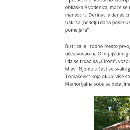
obilaska 9 vodenica, može se 
manastiru Đerinac, a danas crk
Uskrsa (nedelju dana posle Us
pomeljara“.
Bistrica je i rodno mesto prv
učestvovao na Olimpijskim ig
i da se trkao sa „Ćirom“, vozo
Mlavi. Njemu u čast se svak
Tomašević“ koja okupi više sto
Memorijalna soba sa detaljima