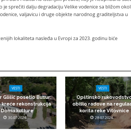
o je sprečiti dalju degradaciju Velike vodenice sa bližom oko
 vodenice, valjavicu i druge objekte narodnog graditeljstva u
nijih lokaliteta nasleđa u Evropi za 2023. godinu biće
VESTI
VESTI
r Glišić posetio Busur:
Opštinsko rukovodstv
 kreće rekonstrukcija
obišlo radove na regulac
Doma kulture
korita reke Vitovnice
30.07.2026.
28.07.2026.