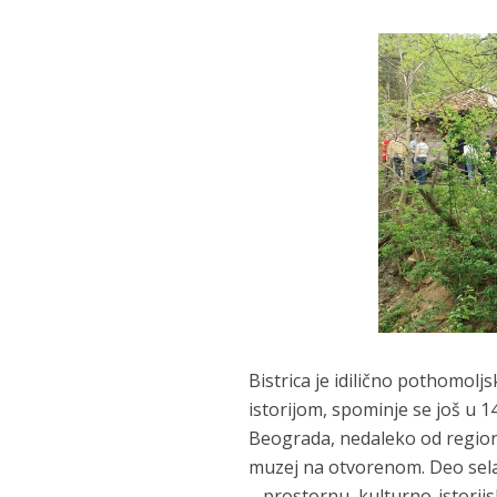
Bistrica je idilično pothomol
istorijom, spominje se još u 1
Beograda, nedaleko od regiona
muzej na otvorenom. Deo sela
– prostornu, kulturno-istorij