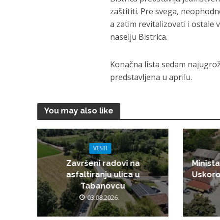
zaštititi. Pre svega, neophodn
a zatim revitalizovati i ostale
naselju Bistrica.
Konačna lista sedam najugrože
predstavljena u aprilu.
You may also like
VESTI
Završeni radovi na
Minista
asfaltiranju ulica u
Uskoro
Tabanovcu
03.08.2026.