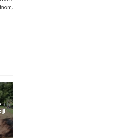
linom,
o
iji