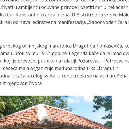
uživati u ambijentu očuvane prirode i osetiti mir u nekadaš
vi Car Konstantin i carica Jelena. U Bistrici se za vreme Mal
krsa) održava jedinstvena manifestacija „Sabor vodeničara 
og srpskog olimpijskog maratonca Dragutina Tomaševića, koj
rama u Stokholmu 1912. godine. Legenda kaže da je imao dv
m koji je prevozio putnike na relaciji Požarevac – Petrovac n
og meseca maja organizuje međunarodna trka „Dragutin
tina trkača iz celog sveta. U centru sela se nalazi i uređena
 iz njegovog života.