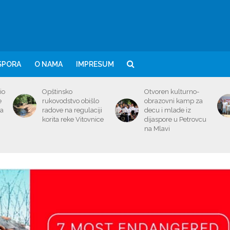
SPORA
O NAMA
IMPRESUM
io
Opštinsko
Otvoren kulturno-
e
rukovodstvo obišlo
obrazovni kamp za
ma
radove na regulaciji
decu i mlade iz
korita reke Vitovnice
dijaspore u Petrovcu
na Mlavi