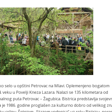
jsko selo u opštini Petrovac na Mlavi. Oplemenjeno bogatom
4. veku u Povelji Kneza Lazara. Nalazi se 135 kilometara od
lnog puta Petrovac – Žagubica. Bistrica predstavlja svojev
 je 1986. godine proglašen za kulturno dobro od velikog zn
sku celinu. Šetnjom „Stazom vodenica“ uz reku Bistricu, pore