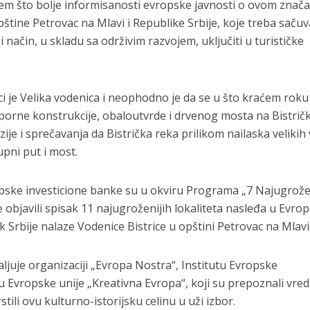
ljem što bolje informisanosti evropske javnosti o ovom zna
tine Petrovac na Mlavi i Republike Srbije, koje treba sačuva
i način, u skladu sa održivim razvojem, uključiti u turističke
ci je Velika vodenica i neophodno je da se u što kraćem roku
tporne konstrukcije, obaloutvrde i drvenog mosta na Bistrič
rozije i sprečavanja da Bistrička reka prilikom nailaska velikih
upni put i most.
opske investicione banke su u okviru Programa „7 Najugrože
 objavili spisak 11 najugroženijih lokaliteta nasleđa u Evrop
 Srbije nalaze Vodenice Bistrice u opštini Petrovac na Mlavi
ljuje organizaciji „Evropa Nostra“, Institutu Evropske
 Evropske unije „Kreativna Evropa“, koji su prepoznali vre
tili ovu kulturno-istorijsku celinu u uži izbor.