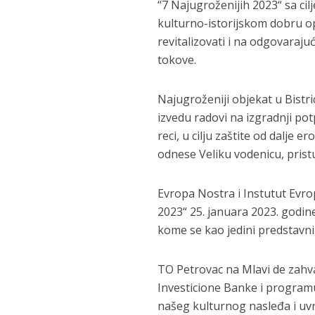
“7 Najugroženijih 2023“ sa ci
kulturno-istorijskom dobru opš
revitalizovati i na odgovarajuć
tokove.
Najugroženiji objekat u Bistri
izvedu radovi na izgradnji po
reci, u cilju zaštite od dalje e
odnese Veliku vodenicu, prist
Evropa Nostra i Instutut Evr
2023“ 25. januara 2023. godine
kome se kao jedini predstavnik
TO Petrovac na Mlavi de zahva
Investicione Banke i programu
našeg kulturnog nasleđa i uvrs