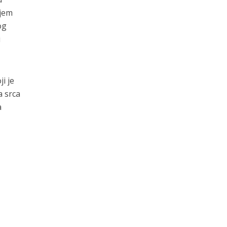
njem
og
i
i je
a srca
a