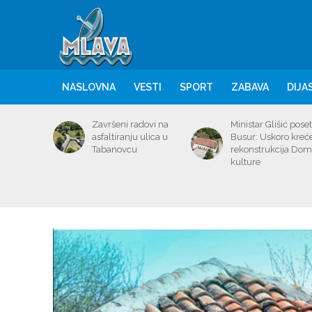
NASLOVNA
VESTI
SPORT
ZABAVA
DIJA
Završeni radovi na
Ministar Glišić poset
asfaltiranju ulica u
Busur: Uskoro kreć
Tabanovcu
rekonstrukcija Do
kulture