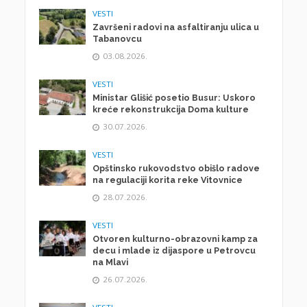
VESTI
Završeni radovi na asfaltiranju ulica u
Tabanovcu
03.08.2026.
VESTI
Ministar Glišić posetio Busur: Uskoro
kreće rekonstrukcija Doma kulture
30.07.2026.
VESTI
Opštinsko rukovodstvo obišlo radove
na regulaciji korita reke Vitovnice
28.07.2026.
VESTI
Otvoren kulturno-obrazovni kamp za
decu i mlade iz dijaspore u Petrovcu
na Mlavi
26.07.2026.