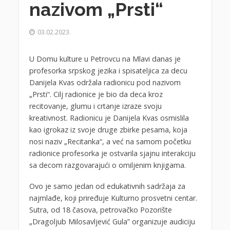
nazivom „Prsti“
03.02.2023.
U Domu kulture u Petrovcu na Mlavi danas je
profesorka srpskog jezika i spisateljica za decu
Danijela Kvas održala radionicu pod nazivom
„Prsti“. Cilj radionice je bio da deca kroz
recitovanje, glumu i crtanje izraze svoju
kreativnost. Radionicu je Danijela Kvas osmislila
kao igrokaz iz svoje druge zbirke pesama, koja
nosi naziv „Recitanka“, a već na samom početku
radionice profesorka je ostvarila sjajnu interakciju
sa decom razgovarajući o omiljenim knjigama.
Ovo je samo jedan od edukativnih sadržaja za
najmlađe, koji priređuje Kulturno prosvetni centar.
Sutra, od 18 časova, petrovačko Pozorište
„Dragoljub Milosavljević Gula” organizuje audiciju