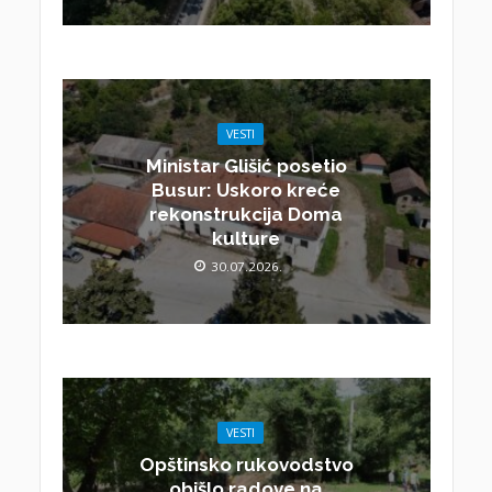
VESTI
Ministar Glišić posetio
Busur: Uskoro kreće
rekonstrukcija Doma
kulture
30.07.2026.
VESTI
Opštinsko rukovodstvo
obišlo radove na