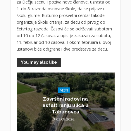
za Dečju scenu i poziva nove članove, uzrasta od
1. do 8. razreda osnovne škole, da se prijave u
školu glume. Kulturno prosvetni centar takođe
organizuje Školu crtanja, za decu od prvog do
četvrtog razreda. Časovi će se održavati subotom
od 10 do 12 časova, a upis je zakazan za subotu,
11. februar od 10 časova. Tokom februara u ovoj
ustanovi biće odigrane i dve predstave za decu.
You may also like
VESTI
Završeni radovi na
asfaltiranju ulica u
Tabanovcu
03.08.2026.