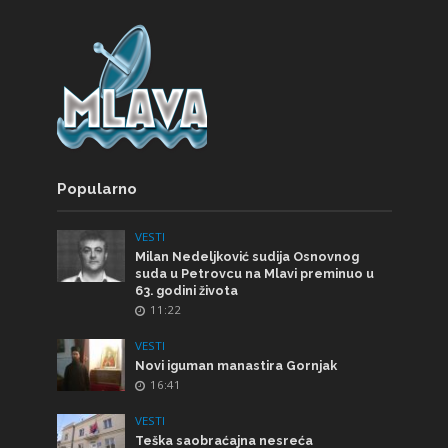
Popularno
VESTI
Milan Nedeljković sudija Osnovnog
suda u Petrovcu na Mlavi preminuo u
63. godini života
11:22
VESTI
Novi iguman manastira Gornjak
16:41
VESTI
Teška saobraćajna nesreća