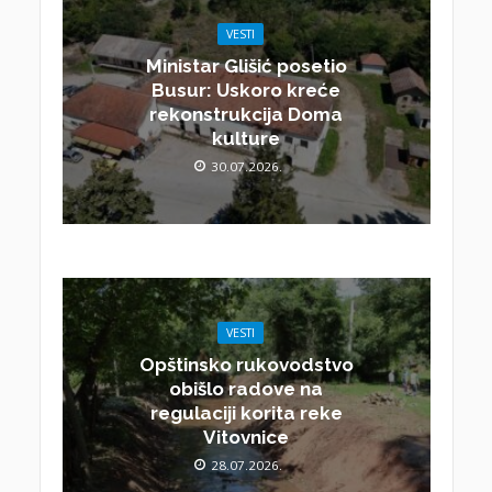
VESTI
Ministar Glišić posetio
Busur: Uskoro kreće
rekonstrukcija Doma
kulture
30.07.2026.
VESTI
Opštinsko rukovodstvo
obišlo radove na
regulaciji korita reke
Vitovnice
28.07.2026.