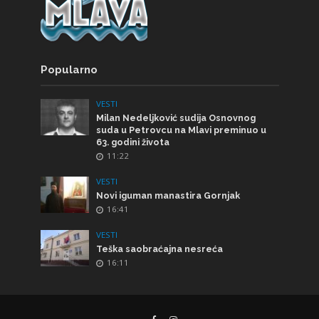
Popularno
VESTI
Milan Nedeljković sudija Osnovnog
suda u Petrovcu na Mlavi preminuo u
63. godini života
11:22
VESTI
Novi iguman manastira Gornjak
16:41
VESTI
Teška saobraćajna nesreća
16:11