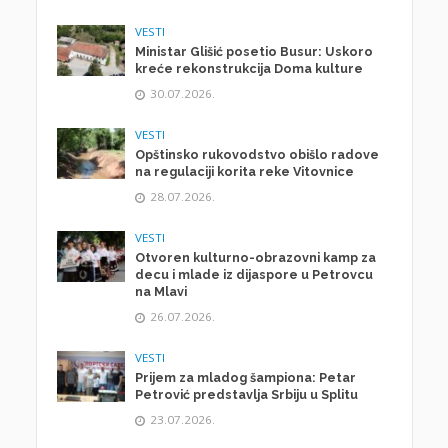
VESTI
Ministar Glišić posetio Busur: Uskoro
kreće rekonstrukcija Doma kulture
30.07.2026.
VESTI
Opštinsko rukovodstvo obišlo radove
na regulaciji korita reke Vitovnice
28.07.2026.
VESTI
Otvoren kulturno-obrazovni kamp za
decu i mlade iz dijaspore u Petrovcu
na Mlavi
26.07.2026.
VESTI
Prijem za mladog šampiona: Petar
Petrović predstavlja Srbiju u Splitu
23.07.2026.