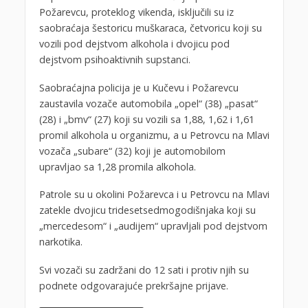
Požarevcu, proteklog vikenda, isključili su iz
saobraćaja šestoricu muškaraca, četvoricu koji su
vozili pod dejstvom alkohola i dvojicu pod
dejstvom psihoaktivnih supstanci.
Saobraćajna policija je u Kučevu i Požarevcu
zaustavila vozače automobila „opel“ (38) „pasat“
(28) i „bmv“ (27) koji su vozili sa 1,88, 1,62 i 1,61
promil alkohola u organizmu, a u Petrovcu na Mlavi
vozača „subare“ (32) koji je automobilom
upravljao sa 1,28 promila alkohola.
Patrole su u okolini Požarevca i u Petrovcu na Mlavi
zatekle dvojicu tridesetsedmogodišnjaka koji su
„mercedesom“ i „audijem“ upravljali pod dejstvom
narkotika.
Svi vozači su zadržani do 12 sati i protiv njih su
podnete odgovarajuće prekršajne prijave.