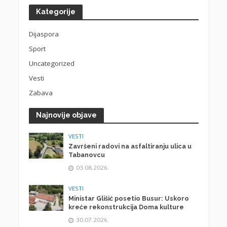
Kategorije
Dijaspora
Sport
Uncategorized
Vesti
Zabava
Najnovije objave
VESTI
Završeni radovi na asfaltiranju ulica u
Tabanovcu
03.08.2026.
VESTI
Ministar Glišić posetio Busur: Uskoro
kreće rekonstrukcija Doma kulture
30.07.2026.