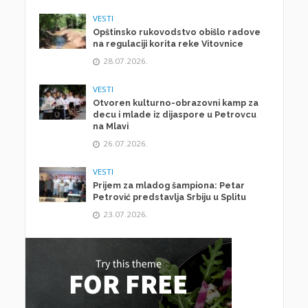
VESTI
Opštinsko rukovodstvo obišlo radove
na regulaciji korita reke Vitovnice
28.07.2026.
VESTI
Otvoren kulturno-obrazovni kamp za
decu i mlade iz dijaspore u Petrovcu
na Mlavi
26.07.2026.
VESTI
Prijem za mladog šampiona: Petar
Petrović predstavlja Srbiju u Splitu
23.07.2026.