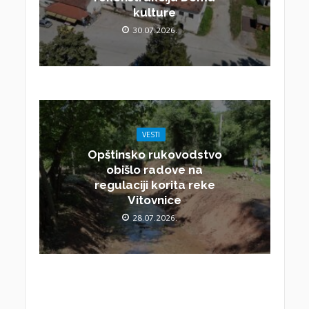
kulture
30.07.2026.
VESTI
Opštinsko rukovodstvo
obišlo radove na
regulaciji korita reke
Vitovnice
28.07.2026.