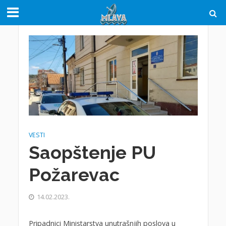
VESTI
Saopštenje PU
Požarevac
14.02.2023.
Pripadnici Ministarstva unutrašnjih poslova u