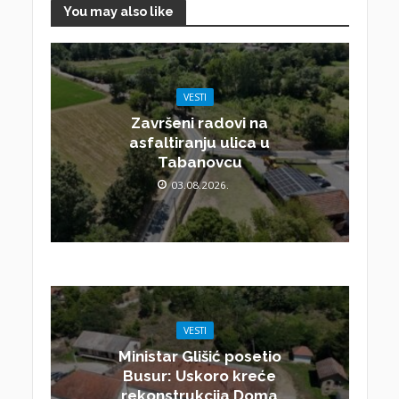
You may also like
VESTI
Završeni radovi na
asfaltiranju ulica u
Tabanovcu
03.08.2026.
VESTI
Ministar Glišić posetio
Busur: Uskoro kreće
rekonstrukcija Doma