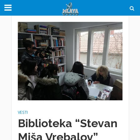
VESTI
Biblioteka “Stevan
Miša Vrebalov”