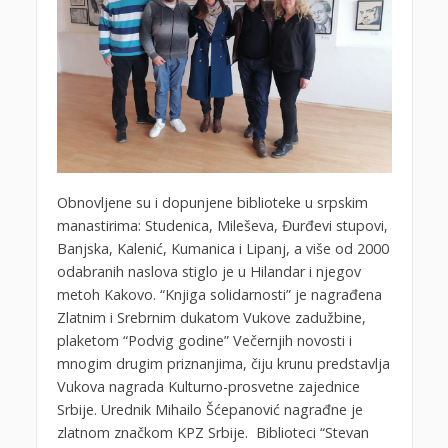
Obnovljene su i dopunjene biblioteke u srpskim
manastirima: Studenica, Mileševa, Đurđevi stupovi,
Banjska, Kalenić, Kumanica i Lipanj, a više od 2000
odabranih naslova stiglo je u Hilandar i njegov
metoh Kakovo. “Knjiga solidarnosti” je nagrađena
Zlatnim i Srebrnim dukatom Vukove zadužbine,
plaketom “Podvig godine” Večernjih novosti i
mnogim drugim priznanjima, čiju krunu predstavlja
Vukova nagrada Kulturno-prosvetne zajednice
Srbije. Urednik Mihailo Šćepanović nagrađne je
zlatnom značkom KPZ Srbije. Biblioteci “Stevan