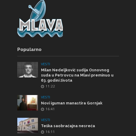
Popularno
VESTI
Milan Nedeljković sudija Osnovnog
suda u Petrovcu na Mlavi preminuo u
63. godini života
11:22
VESTI
Novi iguman manastira Gornjak
16:41
VESTI
Teška saobraćajna nesreća
16:11