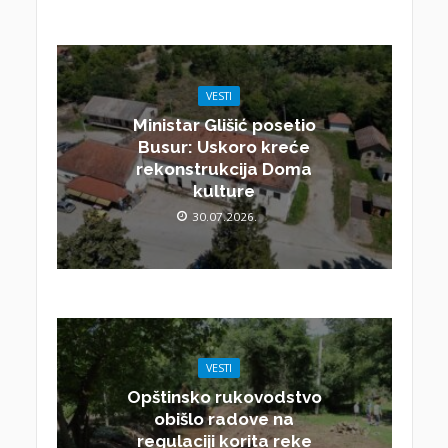
VESTI
Ministar Glišić posetio
Busur: Uskoro kreće
rekonstrukcija Doma
kulture
30.07.2026.
VESTI
Opštinsko rukovodstvo
obišlo radove na
regulaciji korita reke