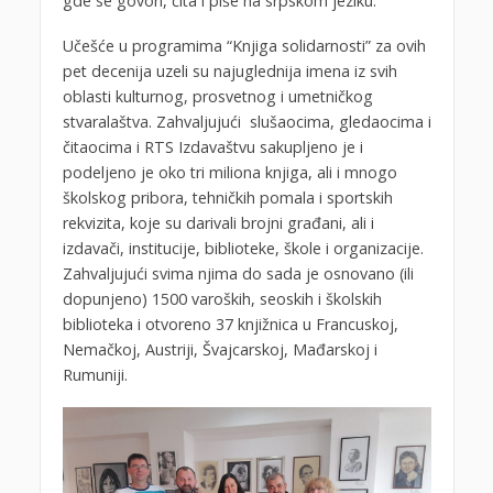
gde se govori, čita i piše na srpskom jeziku.
Učešće u programima “Knjiga solidarnosti” za ovih
pet decenija uzeli su najuglednija imena iz svih
oblasti kulturnog, prosvetnog i umetničkog
stvaralaštva. Zahvaljujući slušaocima, gledaocima i
čitaocima i RTS Izdavaštvu sakupljeno je i
podeljeno je oko tri miliona knjiga, ali i mnogo
školskog pribora, tehničkih pomala i sportskih
rekvizita, koje su darivali brojni građani, ali i
izdavači, institucije, biblioteke, škole i organizacije.
Zahvaljujući svima njima do sada je osnovano (ili
dopunjeno) 1500 varoških, seoskih i školskih
biblioteka i otvoreno 37 knjižnica u Francuskoj,
Nemačkoj, Austriji, Švajcarskoj, Mađarskoj i
Rumuniji.