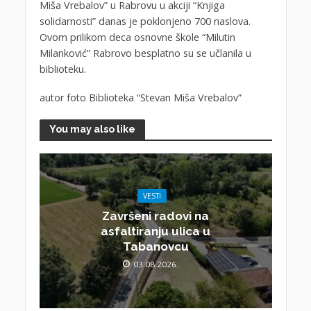
Miša Vrebalov” u Rabrovu u akciji “Knjiga
solidarnosti” danas je poklonjeno 700 naslova.
Ovom prilikom deca osnovne škole “Milutin
Milanković” Rabrovo besplatno su se učlanila u
biblioteku.
autor foto Biblioteka “Stevan Miša Vrebalov”
You may also like
VESTI
Završeni radovi na
asfaltiranju ulica u
Tabanovcu
03.08.2026.