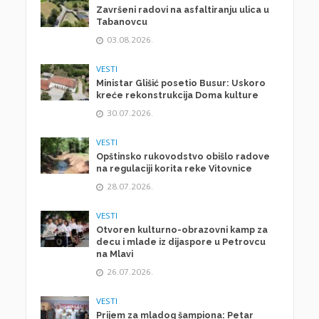
Završeni radovi na asfaltiranju ulica u
Tabanovcu
03.08.2026.
VESTI
Ministar Glišić posetio Busur: Uskoro
kreće rekonstrukcija Doma kulture
30.07.2026.
VESTI
Opštinsko rukovodstvo obišlo radove
na regulaciji korita reke Vitovnice
28.07.2026.
VESTI
Otvoren kulturno-obrazovni kamp za
decu i mlade iz dijaspore u Petrovcu
na Mlavi
26.07.2026.
VESTI
Prijem za mladog šampiona: Petar