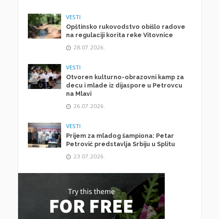
VESTI
Opštinsko rukovodstvo obišlo radove
na regulaciji korita reke Vitovnice
28.07.2026.
VESTI
Otvoren kulturno-obrazovni kamp za
decu i mlade iz dijaspore u Petrovcu
na Mlavi
26.07.2026.
VESTI
Prijem za mladog šampiona: Petar
Petrović predstavlja Srbiju u Splitu
23.07.2026.