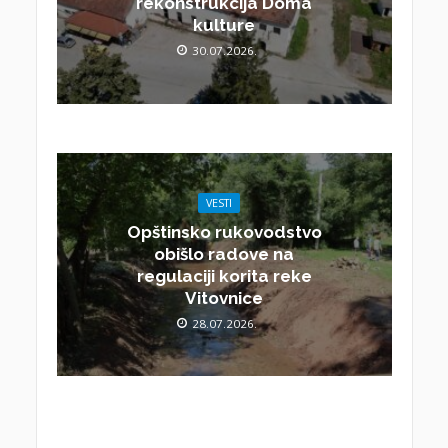
rekonstrukcija Doma
kulture
30.07.2026.
VESTI
Opštinsko rukovodstvo
obišlo radove na
regulaciji korita reke
Vitovnice
28.07.2026.