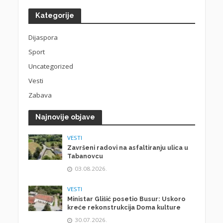
Kategorije
Dijaspora
Sport
Uncategorized
Vesti
Zabava
Najnovije objave
VESTI
Završeni radovi na asfaltiranju ulica u
Tabanovcu
03.08.2026.
VESTI
Ministar Glišić posetio Busur: Uskoro
kreće rekonstrukcija Doma kulture
30.07.2026.