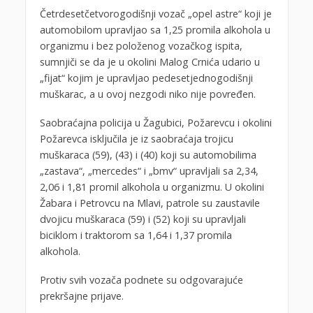
Četrdesetčetvorogodišnji vozač „opel astre“ koji je
automobilom upravljao sa 1,25 promila alkohola u
organizmu i bez položenog vozačkog ispita,
sumnjiči se da je u okolini Malog Crnića udario u
„fijat“ kojim je upravljao pedesetjednogodišnji
muškarac, a u ovoj nezgodi niko nije povređen.
Saobraćajna policija u Žagubici, Požarevcu i okolini
Požarevca isključila je iz saobraćaja trojicu
muškaraca (59), (43) i (40) koji su automobilima
„zastava“, „mercedes“ i „bmv“ upravljali sa 2,34,
2,06 i 1,81 promil alkohola u organizmu. U okolini
Žabara i Petrovcu na Mlavi, patrole su zaustavile
dvojicu muškaraca (59) i (52) koji su upravljali
biciklom i traktorom sa 1,64 i 1,37 promila
alkohola.
Protiv svih vozača podnete su odgovarajuće
prekršajne prijave.