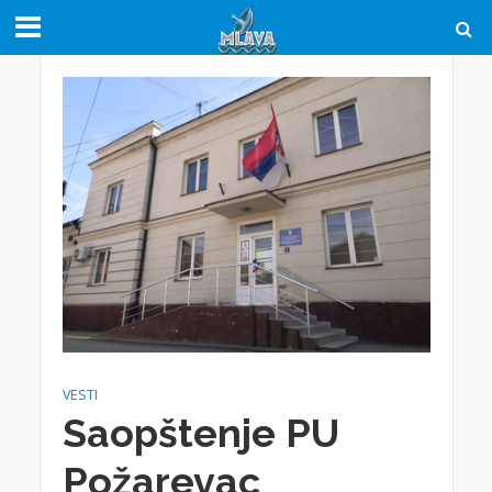
VESTI
Saopštenje PU
Požarevac