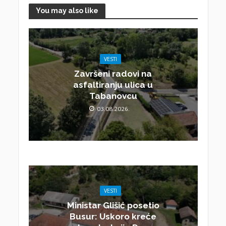
You may also like
VESTI
Završeni radovi na
asfaltiranju ulica u
Tabanovcu
03.08.2026.
VESTI
Ministar Glišić posetio
Busur: Uskoro kreće