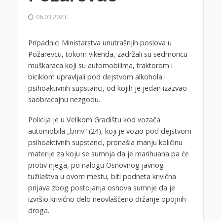
06.03.2023.
Pripadnici Ministarstva unutrašnjih poslova u
Požarevcu, tokom vikenda, zadržali su sedmoricu
muškaraca koji su automobilima, traktorom i
biciklom upravljali pod dejstvom alkohola i
psihoaktivnih supstanci, od kojih je jedan izazvao
saobraćajnu nezgodu.
Policija je u Velikom Gradištu kod vozača
automobila „bmv“ (24), koji je vozio pod dejstvom
psihoaktivnih supstanci, pronašla manju količinu
materije za koju se sumnja da je marihuana pa će
protiv njega, po nalogu Osnovnog javnog
tužilaštva u ovom mestu, biti podneta krivična
prijava zbog postojanja osnova sumnje da je
izvršio krivično delo neovlašćeno držanje opojnih
droga.