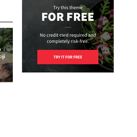
o
iji