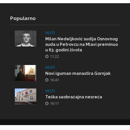
Popularno
VESTI
Milan Nedeljković sudija Osnovnog
suda u Petrovcu na Mlavi preminuo
u 63. godini života
11:22
VESTI
Novi iguman manastira Gornjak
16:41
VESTI
Teška saobraćajna nesreća
16:11
Copyright © 2026.
RTV Mlava