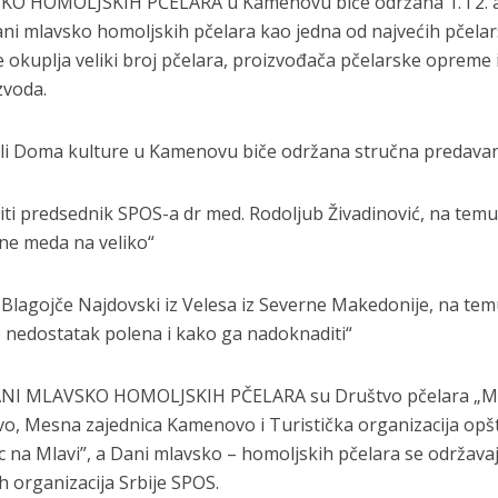
SKO HOMOLJSKIH PČELARA u Kamenovu biće održana 1. i 2. a
ani mlavsko homoljskih pčelara kao jedna od najvećih pčelar
 okuplja veliki broj pčelara, proizvođača pčelarske opreme 
izvoda.
ali Doma kulture u Kamenovu biče održana stručna predavan
oriti predsednik SPOS-a dr med. Rodoljub Živadinović, na tem
ene meda na veliko“
 Blagojče Najdovski iz Velesa iz Severne Makedonije, na te
- nedostatak polena i kako ga nadoknaditi“
DANI MLAVSKO HOMOLJSKIH PČELARA su Društvo pčelara „Ml
, Mesna zajednica Kamenovo i Turistička organizacija opšt
ac na Mlavi”, a Dani mlavsko – homoljskih pčelara se održava
h organizacija Srbije SPOS.