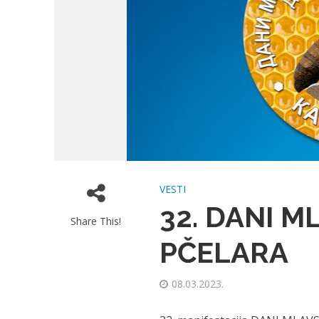
VESTI
32. DANI 
Share This!
PČELARA
08.03.2023.