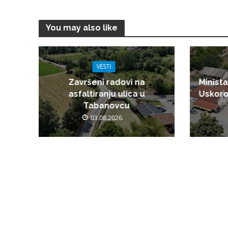
You may also like
VESTI
Završeni radovi na
Minista
asfaltiranju ulica u
Uskoro
Tabanovcu
03.08.2026.