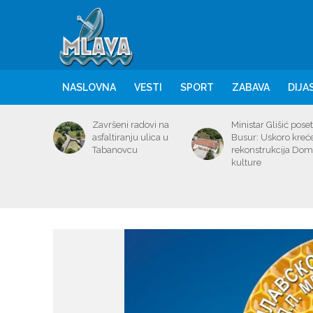
NASLOVNA
VESTI
SPORT
ZABAVA
DIJA
Završeni radovi na
Ministar Glišić poset
asfaltiranju ulica u
Busur: Uskoro kreć
Tabanovcu
rekonstrukcija Do
kulture