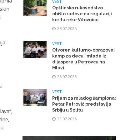
prila
VESTI
skih
Opštinsko rukovodstvo
obišlo radove na regulaciji
i
korita reke Vitovnice
28.07.2026.
ja:
VESTI
Otvoren kulturno-obrazovni
kamp za decu i mlade iz
u
dijaspore u Petrovcu na
Mlavi
26.07.2026.
mu
VESTI
Prijem za mladog šampiona:
Petar Petrović predstavlja
Srbiju u Splitu
ava“,
ine,
23.07.2026.
ju