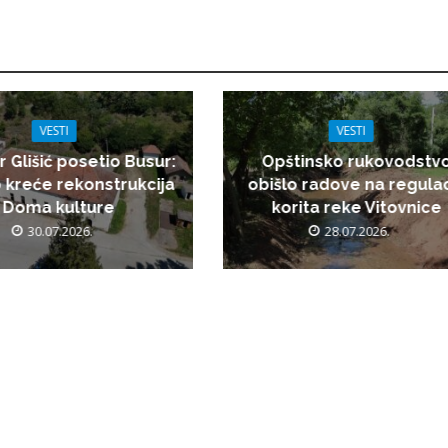
VESTI
VESTI
r Glišić posetio Busur:
Opštinsko rukovodstv
 kreće rekonstrukcija
obišlo radove na regulac
Doma kulture
korita reke Vitovnice
30.07.2026.
28.07.2026.