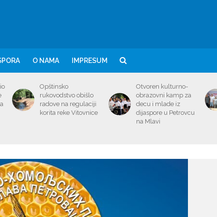
SPORA
O NAMA
IMPRESUM
io
Opštinsko
Otvoren kulturno-
e
rukovodstvo obišlo
obrazovni kamp za
ma
radove na regulaciji
decu i mlade iz
korita reke Vitovnice
dijaspore u Petrovcu
na Mlavi