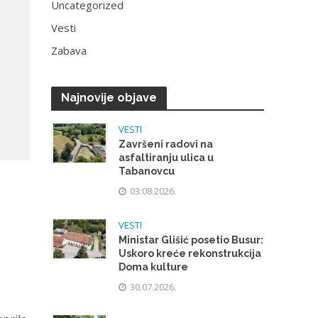
Uncategorized
Vesti
Zabava
Najnovije objave
VESTI
Završeni radovi na
asfaltiranju ulica u
Tabanovcu
03.08.2026.
VESTI
Ministar Glišić posetio Busur:
Uskoro kreće rekonstrukcija
Doma kulture
30.07.2026.