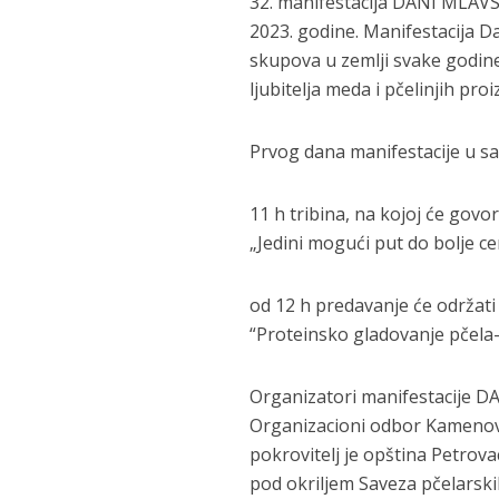
32. manifestacija DANI MLAV
2023. godine. Manifestacija D
skupova u zemlji svake godine
ljubitelja meda i pčelinjih pro
Prvog dana manifestacije u s
11 h tribina, na kojoj će gov
„Jedini mogući put do bolje c
od 12 h predavanje će održati
“Proteinsko gladovanje pčela
Organizatori manifestacije 
Organizacioni odbor Kamenovo
pokrovitelj je opština Petrov
pod okriljem Saveza pčelarski