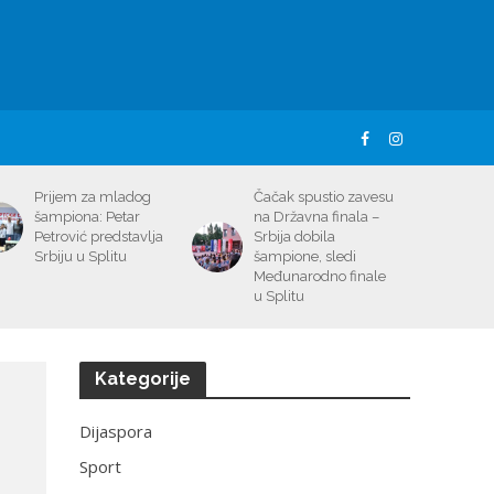
Prijem za mladog
Čačak spustio zavesu
šampiona: Petar
na Državna finala –
Petrović predstavlja
Srbija dobila
Srbiju u Splitu
šampione, sledi
Međunarodno finale
u Splitu
Kategorije
Dijaspora
Sport