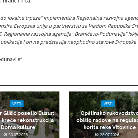
 hrane i pića.
 do lokalne trpeze“ implementira Regionalna razvojna agenc
ansira Evropska unija u partnerstvu sa Vladom Republike Srb
Regionalna razvojna agencija „Braničevo-Podunavlje“ isklj
ublikacije i on ne predstavlja neophodno stavove Evropske 
odunavlje“
VESTI
VESTI
r Glišić posetio Busur:
Opštinsko rukovodstv
 kreće rekonstrukcija
obišlo radove na regulac
Doma kulture
korita reke Vitovnice
30.07.2026.
28.07.2026.