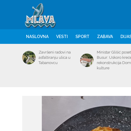
NASLOVNA
VESTI
SPORT
ZABAVA
DIJA
Završeni radovi na
Ministar Glišić poset
asfaltiranju ulica u
Busur: Uskoro kreć
Tabanovcu
rekonstrukcija Do
kulture