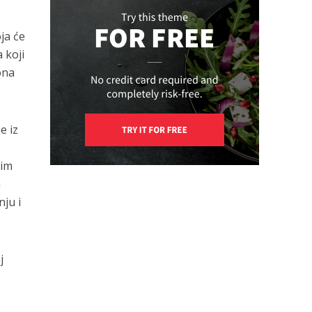
ja će
 koji
ona
e iz
nim
a
nju i
j