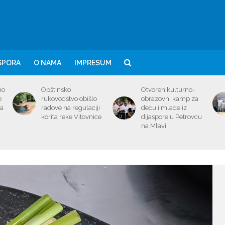
SPORA
O NAMA
IMPRESUM
io
Opštinsko
Otvoren kulturno-
e
rukovodstvo obišlo
obrazovni kamp za
ma
radove na regulaciji
decu i mlade iz
korita reke Vitovnice
dijaspore u Petrovcu
na Mlavi