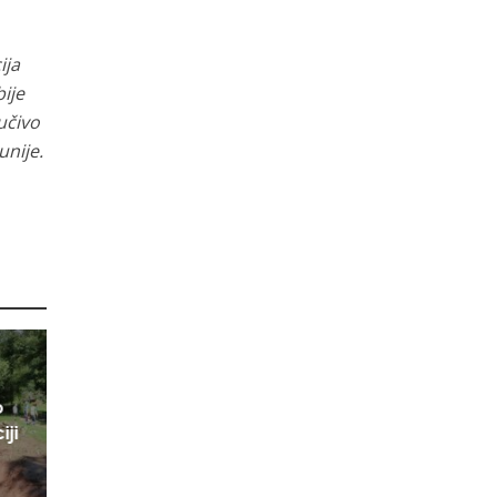
ija
ije
učivo
unije.
o
iji