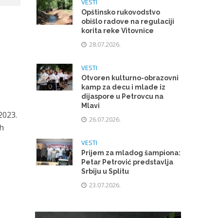
VESTI
Opštinsko rukovodstvo
obišlo radove na regulaciji
korita reke Vitovnice
28.07.2026.
VESTI
Otvoren kulturno-obrazovni
kamp za decu i mlade iz
dijaspore u Petrovcu na
Mlavi
2023.
26.07.2026.
ih
VESTI
Prijem za mladog šampiona:
Petar Petrović predstavlja
Srbiju u Splitu
23.07.2026.