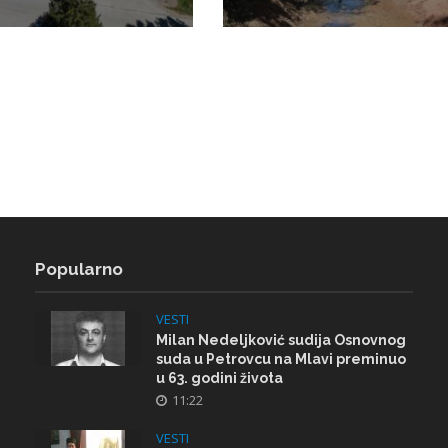
Popularno
VESTI
Milan Nedeljković sudija Osnovnog
suda u Petrovcu na Mlavi preminuo
u 63. godini života
11:22
VESTI