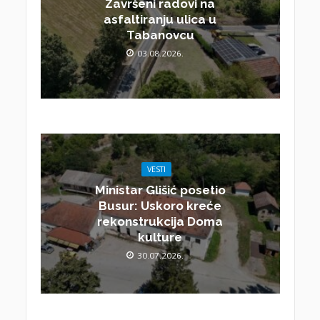
Završeni radovi na
asfaltiranju ulica u
Tabanovcu
03.08.2026.
VESTI
Ministar Glišić posetio
Busur: Uskoro kreće
rekonstrukcija Doma
kulture
30.07.2026.