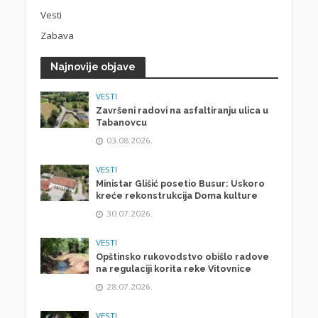
Vesti
Zabava
Najnovije objave
VESTI
Završeni radovi na asfaltiranju ulica u
Tabanovcu
03.08.2026.
VESTI
Ministar Glišić posetio Busur: Uskoro
kreće rekonstrukcija Doma kulture
30.07.2026.
VESTI
Opštinsko rukovodstvo obišlo radove
na regulaciji korita reke Vitovnice
28.07.2026.
VESTI