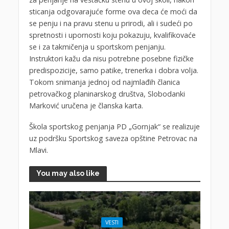
sticanja odgovarajuće forme ova deca će moći da
se penju i na pravu stenu u prirodi, ali i sudeći po
spretnosti i upornosti koju pokazuju, kvalifikovaće
se i za takmičenja u sportskom penjanju.
Instruktori kažu da nisu potrebne posebne fizičke
predispozicije, samo patike, trenerka i dobra volja.
Tokom snimanja jednoj od najmlađih članica
petrovačkog planinarskog društva, Slobodanki
Marković uručena je članska karta.
Škola sportskog penjanja PD „Gornjak“ se realizuje
uz podršku Sportskog saveza opštine Petrovac na
Mlavi.
You may also like
VESTI