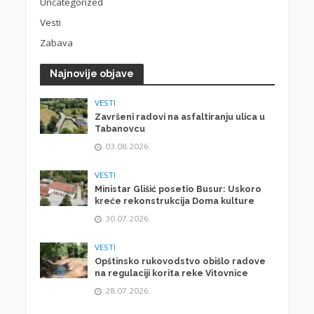
Uncategorized
Vesti
Zabava
Najnovije objave
VESTI
Završeni radovi na asfaltiranju ulica u
Tabanovcu
03.08.2026.
VESTI
Ministar Glišić posetio Busur: Uskoro
kreće rekonstrukcija Doma kulture
30.07.2026.
VESTI
Opštinsko rukovodstvo obišlo radove
na regulaciji korita reke Vitovnice
28.07.2026.