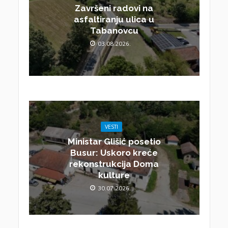
Završeni radovi na
asfaltiranju ulica u
Tabanovcu
03.08.2026.
VESTI
Ministar Glišić posetio
Busur: Uskoro kreće
rekonstrukcija Doma
kulture
30.07.2026.