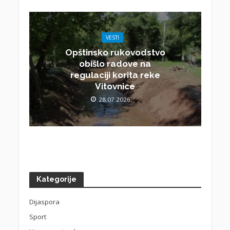
VESTI
Opštinsko rukovodstvo
obišlo radove na
regulaciji korita reke
Vitovnice
28.07.2026.
Kategorije
Dijaspora
Sport