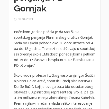
Gornjak
03.04.2023.
Početkom godine počela je da radi škola
sportskog penjanja Planinarskog društva Gornjak.
Sada ovu školu pohađa oko 30 dece uzrasta od 4
pa do 18 godina. Treninzi se održavaju u sportskoj
sali Srednje škole „Mladost“ ponedeljkom i petkom
od 15 do 16 časova i besplatni su uz člansku kartu
PD „Gornjak“.
Školu vode profesor fizičkog vaspitanja Igor Šošić i
alpinisti Dejan Antić, sportski učitelj planinarstva i
Đorđe Ružić, koji je ovoga puta bio odsutan zbog
obaveza u Alpinističkoj reprezentaciji Srbije, pa ga
u tim prilikama menja alpinistkinja Zorana Sabelnik.
Prema njihovim rečima vlada veliko interesovanje
za penjanje na veštačku stenu u ovoj školi, nakon