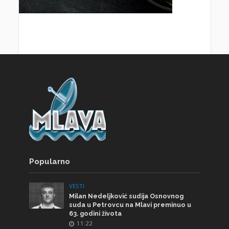
Popularno
VESTI
Milan Nedeljković sudija Osnovnog
suda u Petrovcu na Mlavi preminuo u
63. godini života
11:22