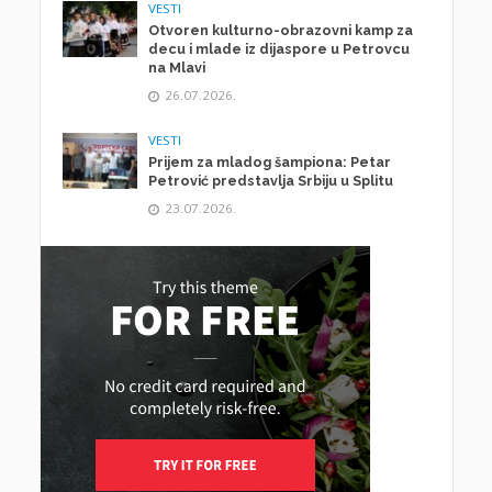
VESTI
Otvoren kulturno-obrazovni kamp za
decu i mlade iz dijaspore u Petrovcu
na Mlavi
26.07.2026.
VESTI
Prijem za mladog šampiona: Petar
Petrović predstavlja Srbiju u Splitu
23.07.2026.