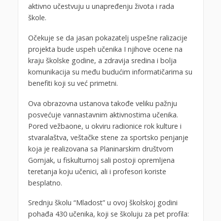
aktivno učestvuju u unapređenju života i rada
škole.
Očekuje se da jasan pokazatelj uspešne ralizacije
projekta bude uspeh učenika I njihove ocene na
kraju školske godine, a zdravija sredina i bolja
komunikacija su među budućim informatičarima su
benefiti koji su već primetni.
Ova obrazovna ustanova takođe veliku pažnju
posvećuje vannastavnim aktivnostima učenika.
Pored vežbaone, u okviru radionice rok kulture i
stvaralaštva, veštačke stene za sportsko penjanje
koja je realizovana sa Planinarskim društvom
Gornjak, u fiskulturnoj sali postoji opremljena
teretanja koju učenici, ali i profesori koriste
besplatno.
Srednju školu “Mladost” u ovoj školskoj godini
pohađa 430 učenika, koji se školuju za pet profila: