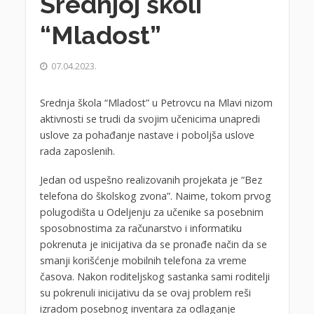
Srednjoj školi
“Mladost”
07.04.2023.
Srednja škola “Mladost” u Petrovcu na Mlavi nizom
aktivnosti se trudi da svojim učenicima unapredi
uslove za pohađanje nastave i poboljša uslove
rada zaposlenih.
Jedan od uspešno realizovanih projekata je “Bez
telefona do školskog zvona”. Naime, tokom prvog
polugodišta u Odeljenju za učenike sa posebnim
sposobnostima za računarstvo i informatiku
pokrenuta je inicijativa da se pronađe način da se
smanji korišćenje mobilnih telefona za vreme
časova. Nakon roditeljskog sastanka sami roditelji
su pokrenuli inicijativu da se ovaj problem reši
izradom posebnog inventara za odlaganje