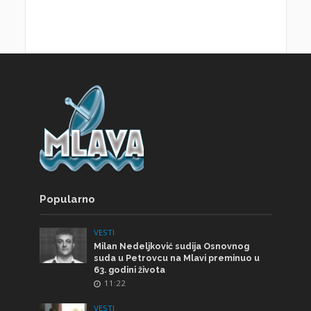
Popularno
VESTI
Milan Nedeljković sudija Osnovnog
suda u Petrovcu na Mlavi preminuo u
63. godini života
11:22
VESTI