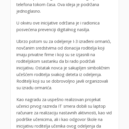
telefona tokom časa. Ova ideja je podržana
jednoglasno.
U okviru ove inicijative održana je i radionica
posvećena prevenciji digitalnog nasilja.
Ubrzo potom su za odeljenje I-3 izrađeni ormarići,
novčanim sredstvima od donacija roditelja koji
imaju privatne firme i koji su se izjasnili na
roditeljskom sastanku da bi rado podržali
inicijativu. Ostatak novca je sakupljen simboličnim
učešćem roditelja svakog deteta iz odeljenja.
Roditelji koji su se dobrovoljno javili organizovali
su izradu ormarića.
Kao nagradu za uspešno realizovan projekat
učenici prvog razreda IT smera dobili su laptop
računare za realizaciju nastavnih aktivnosti, kao vid
podrške učenicima, ali i kao odgovor škole na
inicijativu roditelja učenika ovog odeljenja da