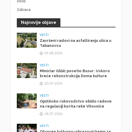
Vesti
Zabava
Najnovije objave
VESTI
Završeni radovi na asfaltiranju ulica u
Tabanovcu
03.08.2026.
VESTI
Ministar Glišić posetio Busur: Uskoro
kreće rekonstrukcija Doma kulture
30.07.2026.
VESTI
Opštinsko rukovodstvo obišlo radove
na regulaciji korita reke Vitovnice
28.07.2026.
VESTI
Otvoren kulturno-obrazovni kamp za