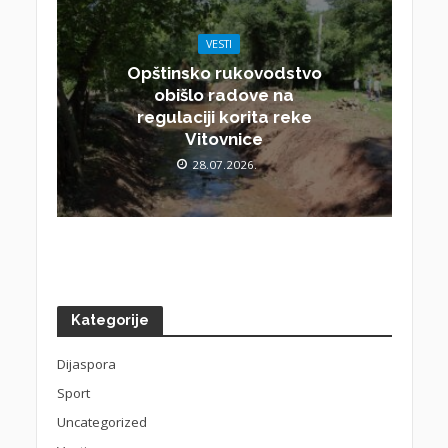
VESTI
Opštinsko rukovodstvo
obišlo radove na
regulaciji korita reke
Vitovnice
28.07.2026.
Kategorije
Dijaspora
Sport
Uncategorized