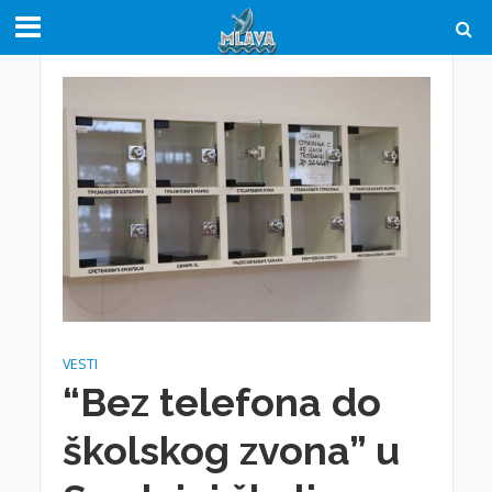
VESTI
“Bez telefona do
školskog zvona” u