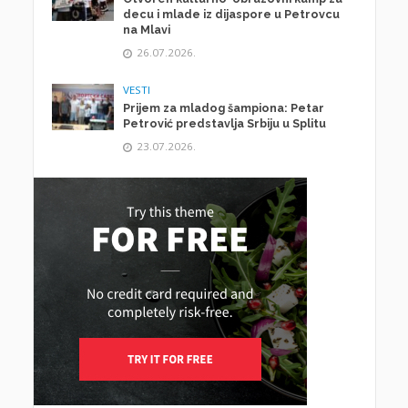
decu i mlade iz dijaspore u Petrovcu
na Mlavi
26.07.2026.
VESTI
Prijem za mladog šampiona: Petar
Petrović predstavlja Srbiju u Splitu
23.07.2026.