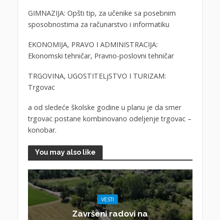
GIMNAZIJA: Opšti tip, za učenike sa posebnim
sposobnostima za računarstvo i informatiku
EKONOMIJA, PRAVO I ADMINISTRACIJA:
Ekonomski tehničar, Pravno-poslovni tehničar
TRGOVINA, UGOSTITELjSTVO I TURIZAM:
Trgovac
a od sledeće školske godine u planu je da smer
trgovac postane kombinovano odeljenje trgovac –
konobar.
You may also like
VESTI
Završeni radovi na