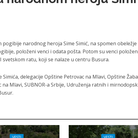
an pogibije narodnog heroja Sime Simić, na spomen obeležje
ibije, položeni venci i odata pošta. Potom su venci položeni
I svetskom ratu, koji se nalaze u centru Busura.
e Simića, delegacije Opštine Petrovac na Mlavi, Opštine Žaba
c na Mlavi, SUBNOR-a Srbije, Udruženja ratnih i mirnodopsk
Busur.
VESTI
VESTI