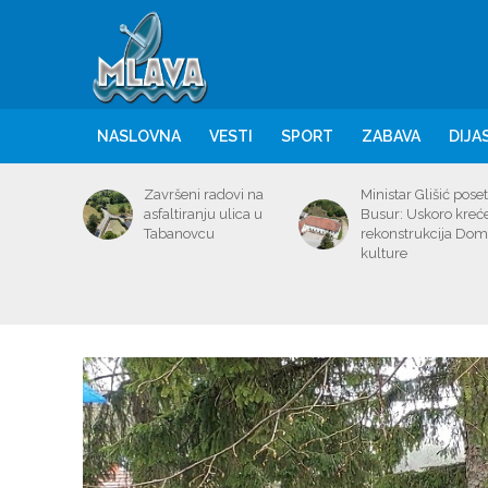
NASLOVNA
VESTI
SPORT
ZABAVA
DIJA
Završeni radovi na
Ministar Glišić poset
asfaltiranju ulica u
Busur: Uskoro kreć
Tabanovcu
rekonstrukcija Do
kulture