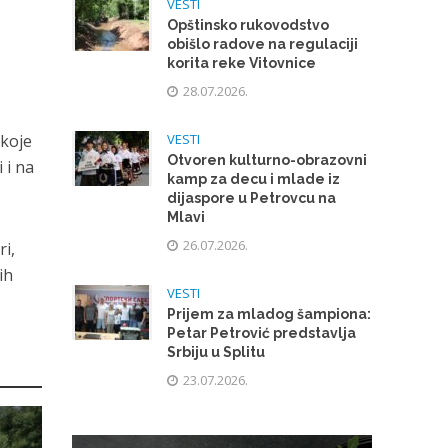
VESTI
Opštinsko rukovodstvo
obišlo radove na regulaciji
korita reke Vitovnice
28.07.2026.
VESTI
 koje
Otvoren kulturno-obrazovni
 i na
kamp za decu i mlade iz
dijaspore u Petrovcu na
Mlavi
26.07.2026.
ri,
ih
VESTI
Prijem za mladog šampiona:
Petar Petrović predstavlja
Srbiju u Splitu
23.07.2026.