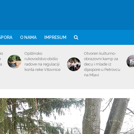
SPORA
O NAMA
IMPRESUM
io
Opštinsko
Otvoren kulturno-
e
rukovodstvo obišlo
obrazovni kamp za
ma
radove na regulaciji
decu i mlade iz
korita reke Vitovnice
dijaspore u Petrovcu
na Mlavi