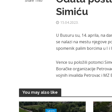
Share This!
Simiću
15.04.2023.
U Busuru su, 14. aprila, na d
se nalazi na mestu njegove pog
spomenik palim borcima u I i I
Vence su položili potomci Sim
Boračke organizacije Petrova
vojnih invalida Petrovac i MZ 
You may also like
VESTI