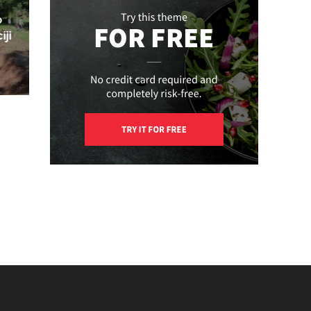
o
iji