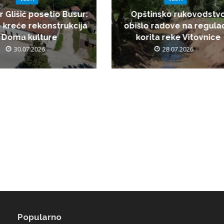
r Glišić posetio Busur:
Opštinsko rukovodstv
 kreće rekonstrukcija
obišlo radove na regulac
Doma kulture
korita reke Vitovnice
30.07.2026.
28.07.2026.
Popularno