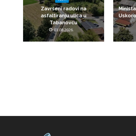
Završeni radovi na
Minista
asfaltiranju ulica u
Uskoro
Tabanovcu
03.08.2026.