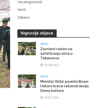
Uncategorized
Vesti
Zabava
Najnovije objave
VESTI
Završeni radovi na
asfaltiranju ulica u
Tabanovcu
03.08.2026.
VESTI
Ministar Glišić posetio Busur:
Uskoro kreće rekonstrukcija
Doma kulture
30.07.2026.