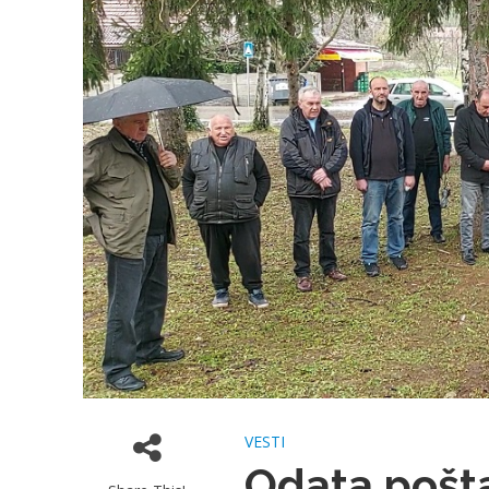
VESTI
Odata pošt