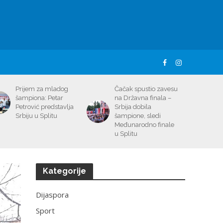
Prijem za mladog
Čačak spustio zavesu
šampiona: Petar
na Državna finala –
Petrović predstavlja
Srbija dobila
Srbiju u Splitu
šampione, sledi
Međunarodno finale
u Splitu
Kategorije
Dijaspora
Sport