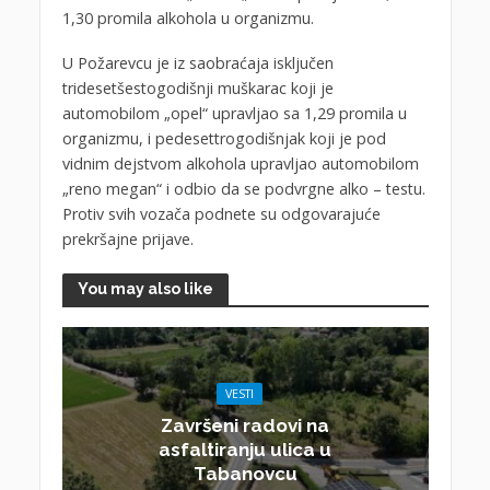
1,30 promila alkohola u organizmu.
U Požarevcu je iz saobraćaja isključen
tridesetšestogodišnji muškarac koji je
automobilom „opel“ upravljao sa 1,29 promila u
organizmu, i pedesettrogodišnjak koji je pod
vidnim dejstvom alkohola upravljao automobilom
„reno megan“ i odbio da se podvrgne alko – testu.
Protiv svih vozača podnete su odgovarajuće
prekršajne prijave.
You may also like
VESTI
Završeni radovi na
asfaltiranju ulica u
Tabanovcu