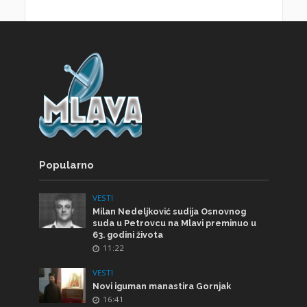
Popularno
VESTI
Milan Nedeljković sudija Osnovnog
suda u Petrovcu na Mlavi preminuo u
63. godini života
11:22
VESTI
Novi iguman manastira Gornjak
16:41