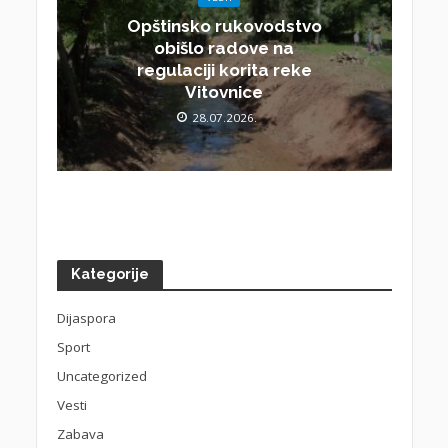
Opštinsko rukovodstvo
obišlo radove na
regulaciji korita reke
Vitovnice
28.07.2026.
Kategorije
Dijaspora
Sport
Uncategorized
Vesti
Zabava