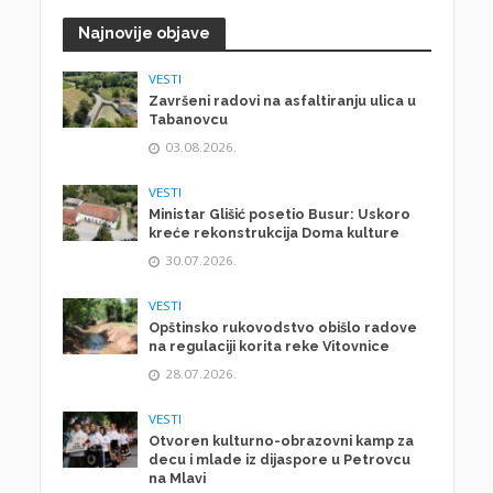
Najnovije objave
VESTI
Završeni radovi na asfaltiranju ulica u
Tabanovcu
03.08.2026.
VESTI
Ministar Glišić posetio Busur: Uskoro
kreće rekonstrukcija Doma kulture
30.07.2026.
VESTI
Opštinsko rukovodstvo obišlo radove
na regulaciji korita reke Vitovnice
28.07.2026.
VESTI
Otvoren kulturno-obrazovni kamp za
decu i mlade iz dijaspore u Petrovcu
na Mlavi