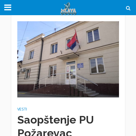
VESTI
Saopštenje PU
Požarevac