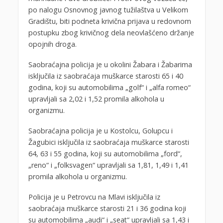
po nalogu Osnovnog javnog tužilaštva u Velikom
Gradištu, biti podneta krivična prijava u redovnom
postupku zbog krivičnog dela neovlašćeno držanje
opojnih droga.
Saobraćajna policija je u okolini Žabara i Žabarima
isključila iz saobraćaja muškarce starosti 65 i 40
godina, koji su automobilima „golf“ i „alfa romeo“
upravljali sa 2,02 i 1,52 promila alkohola u
organizmu.
Saobraćajna policija je u Kostolcu, Golupcu i
Žagubici isključila iz saobraćaja muškarce starosti
64, 63 i 55 godina, koji su automobilima „ford“,
„reno“ i „folksvagen“ upravljali sa 1,81, 1,49 i 1,41
promila alkohola u organizmu.
Policija je u Petrovcu na Mlavi isključila iz
saobraćaja muškarce starosti 21 i 36 godina koji
su automobilima „audi“ i „seat“ upravljali sa 1,43 i