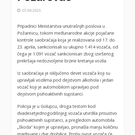
25.04.2023.
Pripadnici Ministarstva unutrašnjih poslova u
Požarevcu, tokom međunarodne akcije pojačane
kontrole saobraćaja koja je realizovana od 17. do
23. aprila, sankcionisali su ukupno 1.414 vozača, od
čega je 1.091 vozač sankcionisan zbog izvršenog
prekršaja nedozvoljene brzine kretanja vozila.
Iz saobraćaja je isključeno devet vozača koji su
upravljali vozilima pod dejstvom alkohola i jedan
vozač koji je automobilom upravljao pod
dejstvom psihoaktivnih supstanci.
Policija je u Golupcu, droga testom kod
dvadesetjednogodišnjeg vozača utvrdila prisustvo
psihoaktivnih supstanci, a pregledom automobila
„škoda“ kojim je upravljao, pronašla manju količinu
marihuane i dve drobilice. Protiv ovog vozača će,