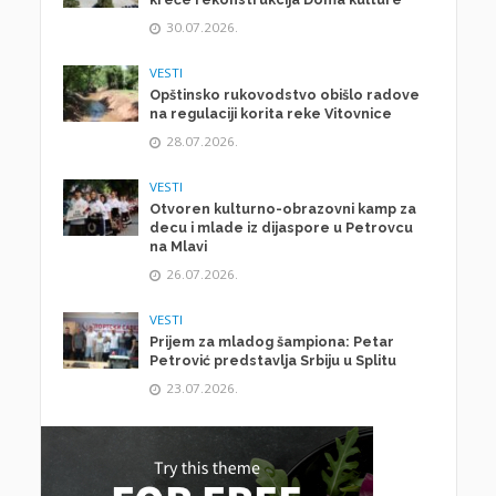
30.07.2026.
VESTI
Opštinsko rukovodstvo obišlo radove
na regulaciji korita reke Vitovnice
28.07.2026.
VESTI
Otvoren kulturno-obrazovni kamp za
decu i mlade iz dijaspore u Petrovcu
na Mlavi
26.07.2026.
VESTI
Prijem za mladog šampiona: Petar
Petrović predstavlja Srbiju u Splitu
23.07.2026.