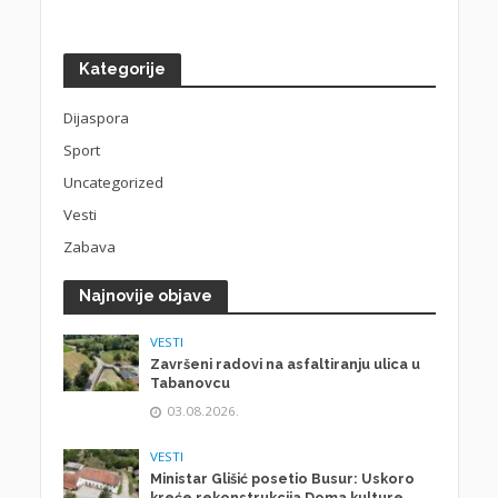
Kategorije
Dijaspora
Sport
Uncategorized
Vesti
Zabava
Najnovije objave
VESTI
Završeni radovi na asfaltiranju ulica u
Tabanovcu
03.08.2026.
VESTI
Ministar Glišić posetio Busur: Uskoro
kreće rekonstrukcija Doma kulture