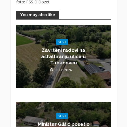
foto: PSS D.Dozet
You may also like
VESTI
Završeni radovi na
asfaltiranju ulica u
Tabanovcu
03.08.2026.
VESTI
Ministar Glišić posetio