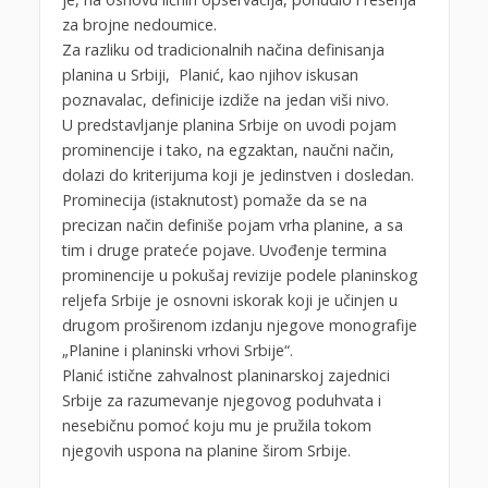
za brojne nedoumice.
Za razliku od tradicionalnih načina definisanja
planina u Srbiji, Planić, kao njihov iskusan
poznavalac, definicije izdiže na jedan viši nivo.
U predstavljanje planina Srbije on uvodi pojam
prominencije i tako, na egzaktan, naučni način,
dolazi do kriterijuma koji je jedinstven i dosledan.
Prominecija (istaknutost) pomaže da se na
precizan način definiše pojam vrha planine, a sa
tim i druge prateće pojave. Uvođenje termina
prominencije u pokušaj revizije podele planinskog
reljefa Srbije je osnovni iskorak koji je učinjen u
drugom proširenom izdanju njegove monografije
„Planine i planinski vrhovi Srbije“.
Planić istične zahvalnost planinarskoj zajednici
Srbije za razumevanje njegovog poduhvata i
nesebičnu pomoć koju mu je pružila tokom
njegovih uspona na planine širom Srbije.