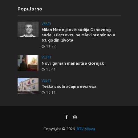
Popularno
VESTI
Milan Nedeljković sudija Osnovnog
suda u Petrovcu na Mlavi preminuo u
63. godini života
11:22
VESTI
Novi iguman manastira Gornjak
16:41
VESTI
Teška saobraćajna nesreća
16:11
Copyright © 2026.
RTV Mlava