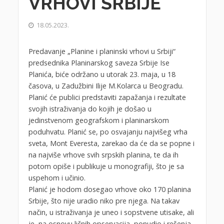
VRHOVI SRBIJE
18.05.2023.
Predavanje „Planine i planinski vrhovi u Srbiji“
predsednika Planinarskog saveza Srbije Ise
Planića, biće održano u utorak 23. maja, u 18
časova, u Zadužbini Ilije M.Kolarca u Beogradu.
Planić će publici predstaviti zapažanja i rezultate
svojih istraživanja do kojih je došao u
jedinstvenom geografskom i planinarskom
poduhvatu. Planić se, po osvajanju najvišeg vrha
sveta, Mont Everesta, zarekao da će da se popne i
na najviše vrhove svih srpskih planina, te da ih
potom opiše i publikuje u monografiji, što je sa
uspehom i učinio.
Planić je hodom dosegao vrhove oko 170 planina
Srbije, što nije uradio niko pre njega. Na takav
način, u istraživanja je uneo i sopstvene utisake, ali
je, na osnovu ličnih opservacija, ponudio i rešenja