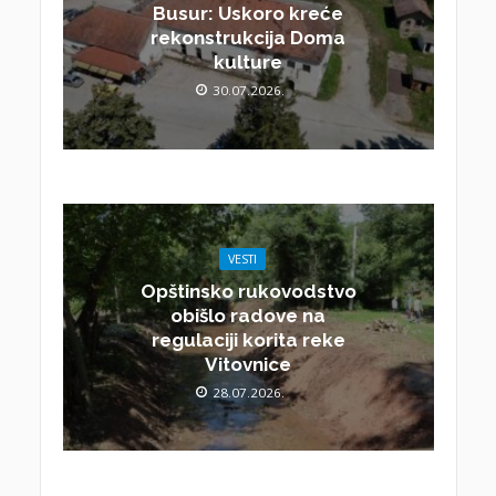
Busur: Uskoro kreće
rekonstrukcija Doma
kulture
30.07.2026.
VESTI
Opštinsko rukovodstvo
obišlo radove na
regulaciji korita reke
Vitovnice
28.07.2026.