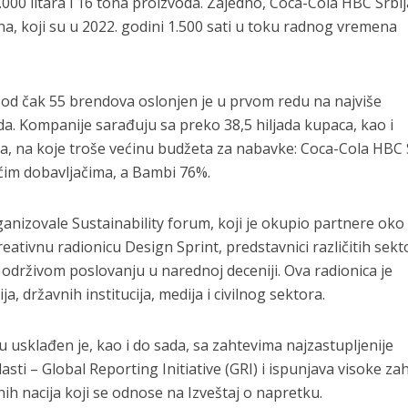
.000 litara i 16 tona proizvoda. Zajedno, Coca-Cola HBC Srbij
na, koji su u 2022. godini 1.500 sati u toku radnog vremena
 od čak 55 brendova oslonjen je u prvom redu na najviše
da. Kompanije sarađuju sa preko 38,5 hiljada kupaca, kao i
, na koje troše većinu budžeta za nabavke: Coca-Cola HBC 
m dobavljačima, a Bambi 76%.
anizovale Sustainability forum, koji je okupio partnere ok
reativnu radionicu Design Sprint, predstavnici različitih sekt
 o održivom poslovanju u narednoj deceniji. Ova radionica je
, državnih institucija, medija i civilnog sektora.
 usklađen je, kao i do sada, sa zahtevima najzastupljenije
asti – Global Reporting Initiative (GRI) i ispunjava visoke za
h nacija koji se odnose na Izveštaj o napretku.