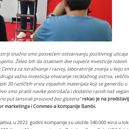
ustriji snažno smo posvećeni ostvarivanju pozitivnog uticaja
lujemo. Želeo bih da istaknem dve najveće investicije tokom
Centra za istraživanje i razvoj, laboratorije znanja u koju 
e druga važna investicija otvaranje reciklažnog ostrva, veliči
i 30 različitih vrsta otpadnih materijala koji se generišu u
jivo smo pratili navike potrošača i dodatno razvili naš vegan
prvi put lansirali proizvod bez glutena
”
rekao je na predstavl
ktor marketinga i Commex-a kompanije Bambi.
ijativa, u 2022. godini kompanije su uložile 340.000 evra u lo