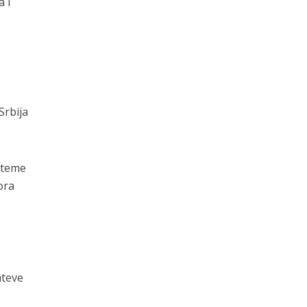
a i
Srbija
o teme
ora
hteve