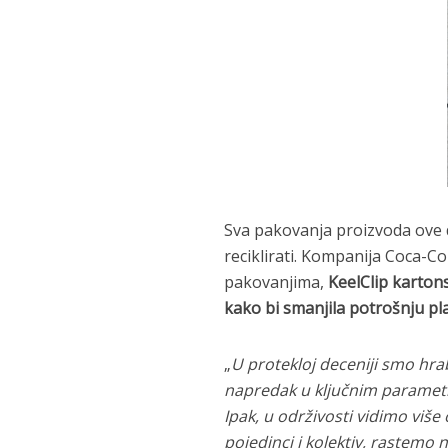
Sva pakovanja proizvoda ove
reciklirati. Kompanija Coca-Co
pakovanjima,
KeelClip karton
kako bi smanjila potrošnju pla
„
U protekloj deceniji smo hra
napredak u ključnim parametr
Ipak, u održivosti vidimo više
pojedinci i kolektiv, rastemo