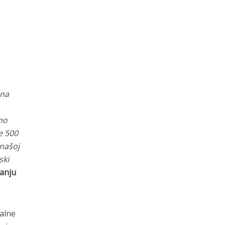
 na
smo
ne 500
 našoj
ski
janju
kalne