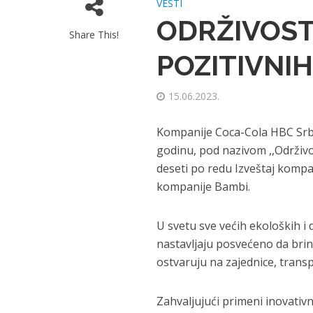
VESTI
ODRŽIVOST
Share This!
POZITIVNI
15.06.2023.
Kompanije Coca-Cola HBC Srbij
godinu, pod nazivom ,,Održivo
deseti po redu Izveštaj kompa
kompanije Bambi.
U svetu sve većih ekoloških i
nastavljaju posvećeno da brinu
ostvaruju na zajednice, trans
Zahvaljujući primeni inovativ