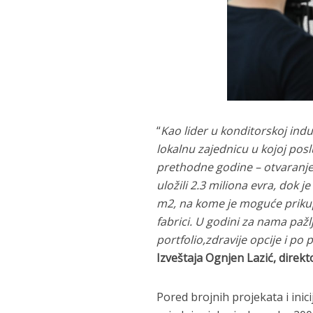
“
Kao lider u konditorskoj ind
lokalnu zajednicu u kojoj pos
prethodne godine – otvaranje 
uložili 2.3 miliona evra, dok j
m2, na kome je moguće prikupit
fabrici. U godini za nama pažl
portfolio,zdravije opcije i po 
Izveštaja Ognjen Lazić, dire
Pored brojnih projekata i inic