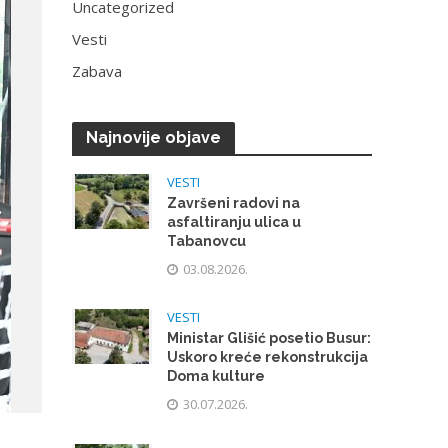
Uncategorized
Vesti
Zabava
Najnovije objave
VESTI
Završeni radovi na
asfaltiranju ulica u
Tabanovcu
03.08.2026.
VESTI
Ministar Glišić posetio Busur:
Uskoro kreće rekonstrukcija
Doma kulture
30.07.2026.