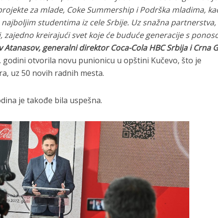
rojekte za mlade, Coke Summership i Podrška mladima, kao
najboljim studentima iz cele Srbije. Uz snažna partnerstva,
, zajedno kreirajući svet koje će buduće generacije s pono
v Atanasov, generalni direktor Coca-Cola HBC Srbija i Crna
 godini otvorila novu punionicu u opštini Kučevo, što je
vra, uz 50 novih radnih mesta.
dina je takođe bila uspešna.