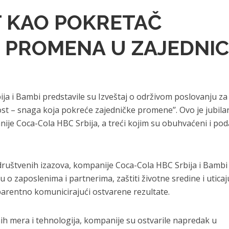
 KAO POKRETAČ
H PROMENA U ZAJEDNIC
a i Bambi predstavile su Izveštaj o održivom poslovanju za
st – snaga koja pokreće zajedničke promene’’. Ovo je jubilar
nije Coca-Cola HBC Srbija, a treći kojim su obuhvaćeni i pod
 društvenih izazova, kompanije Coca-Cola HBC Srbija i Bambi
 o zaposlenima i partnerima, zaštiti životne sredine i uticaj
parentno komunicirajući ostvarene rezultate.
nih mera i tehnologija, kompanije su ostvarile napredak u