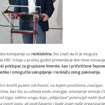
 dve kompanije su
reciklabilna
, što znači da ih je moguće
la HBC Srbija u prošloj godini primenila je dve nove inovacij
ski poklopac za grupisane limenke, kao i pričvršćene čepove
stike i omogućila sakupljanje i reciklažu celog pakovanja.
bro kročili putem održivosti, na kojem postižemo značajan
ima, kao što su ušteda vode, energije, smanjenje emisije C
 od toga, vidimo snagu koja „otključava“ potencijal naših ljud
 na ovom putu, ali podržavamo i ljude izvan naše organizacij