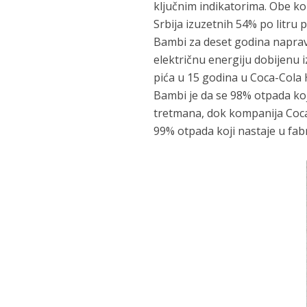
ključnim indikatorima. Obe k
Srbija izuzetnih 54% po litru
Bambi za deset godina naprav
električnu energiju dobijenu i
pića u 15 godina u Coca-Cola
Bambi je da se 98% otpada koji
tretmana, dok kompanija Coca-
99% otpada koji nastaje u fab