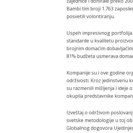
zajednice i donirale preko 200
Bambi tim broji 1.763 zaposle
posvetili volontiranju.
Uspeh impresivnog portfolija
standarde u kvalitetu proizvo
brojnim domaćim dobavljačima
81% budžeta usmerava domaći
Kompanije su i ove godine org
održivosti. Kroz jedinstvenu k
su razmenili mišljenja i ideje
okupila predstavnike kompanija
Izveštaj o održivom poslovanju
svetske metodologije u toj obl
Globalnog dogovora Ujedinjeni