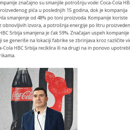
ompanije značajno su smanjile potrošnju vode: Coca-Cola H
 proizvedenog pića u poslednjih 15 godina, dok je kompanija
ila smanjenje od 48% po toni proizvoda. Kompanije koriste
z obnovljivih izvora, a potrošnja energije po litru proizvede
 HBC Srbija smanjena je čak 59%. Značajan uspeh kompanije
 se generiše na lokaciji fabrike se zbrinjava kroz različite v
Cola HBC Srbija reciklira ili na drugi na in ponovo upotreb
rikama.