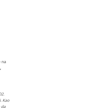
e na
,
O2.
i. Kao
e da