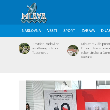
NASLOVNA
VESTI
SPORT
ZABAVA
DIJA
Završeni radovi na
Ministar Glišić poset
asfaltiranju ulica u
Busur: Uskoro kreć
Tabanovcu
rekonstrukcija Do
kulture