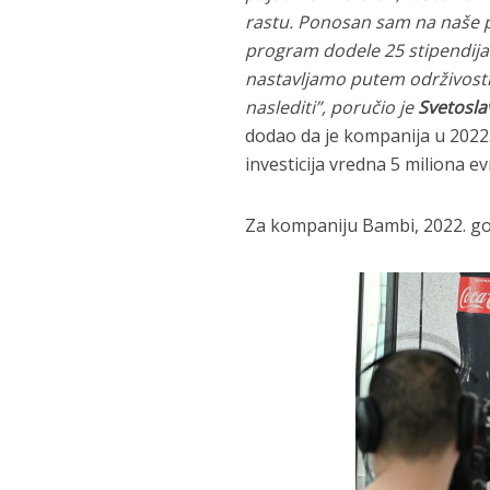
rastu. Ponosan sam na naše p
program dodele 25 stipendija 
nastavljamo putem održivosti
naslediti”,
poručio je
Svetosla
dodao da je kompanija u 2022.
investicija vredna 5 miliona e
Za kompaniju Bambi, 2022. go