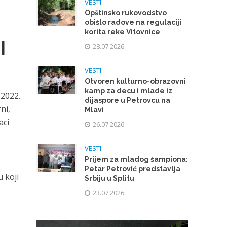
VESTI
Opštinsko rukovodstvo
obišlo radove na regulaciji
korita reke Vitovnice
I
28.07.2026.
VESTI
Otvoren kulturno-obrazovni
kamp za decu i mlade iz
 2022.
dijaspore u Petrovcu na
ni,
Mlavi
aci
26.07.2026.
VESTI
Prijem za mladog šampiona:
Petar Petrović predstavlja
u koji
Srbiju u Splitu
23.07.2026.