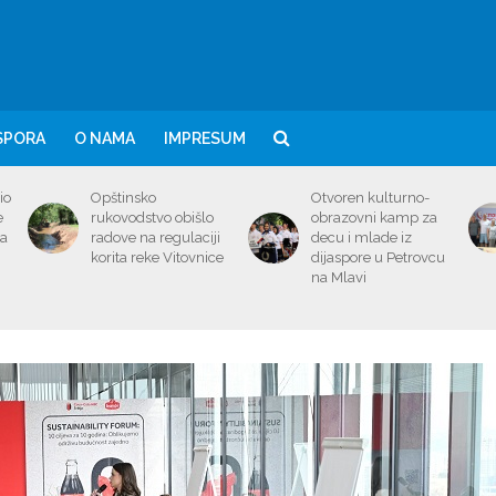
SPORA
O NAMA
IMPRESUM
io
Opštinsko
Otvoren kulturno-
e
rukovodstvo obišlo
obrazovni kamp za
ma
radove na regulaciji
decu i mlade iz
korita reke Vitovnice
dijaspore u Petrovcu
na Mlavi