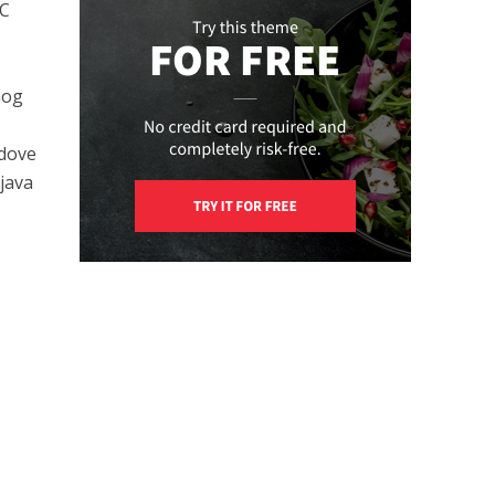
BC
nog
idove
ljava