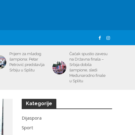
Prijem za mladog
Čačak spustio zavesu
šampiona: Petar
na Državna finala –
Petrović predstavlja
Srbija dobila
Srbiju u Splitu
šampione, sledi
Međunarodno finale
u Splitu
Kategorije
Dijaspora
Sport