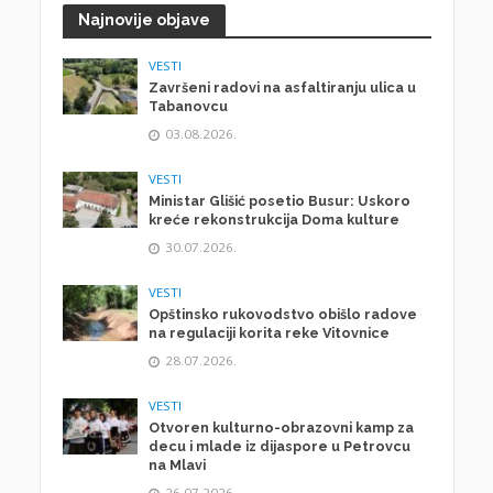
Najnovije objave
VESTI
Završeni radovi na asfaltiranju ulica u
Tabanovcu
03.08.2026.
VESTI
Ministar Glišić posetio Busur: Uskoro
kreće rekonstrukcija Doma kulture
30.07.2026.
VESTI
Opštinsko rukovodstvo obišlo radove
na regulaciji korita reke Vitovnice
28.07.2026.
VESTI
Otvoren kulturno-obrazovni kamp za
decu i mlade iz dijaspore u Petrovcu
na Mlavi
26.07.2026.