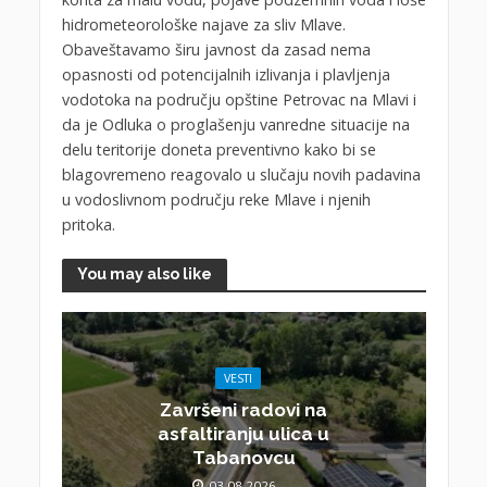
hidrometeorološke najave za sliv Mlave.
Obaveštavamo širu javnost da zasad nema
opasnosti od potencijalnih izlivanja i plavljenja
vodotoka na području opštine Petrovac na Mlavi i
da je Odluka o proglašenju vanredne situacije na
delu teritorije doneta preventivno kako bi se
blagovremeno reagovalo u slučaju novih padavina
u vodoslivnom području reke Mlave i njenih
pritoka.
You may also like
VESTI
Završeni radovi na
asfaltiranju ulica u
Tabanovcu
03.08.2026.