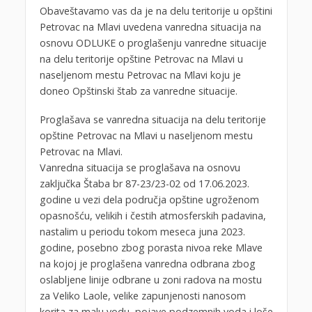
Obaveštavamo vas da je na delu teritorije u opštini
Petrovac na Mlavi uvedena vanredna situacija na
osnovu ODLUKE o proglašenju vanredne situacije
na delu teritorije opštine Petrovac na Mlavi u
naseljenom mestu Petrovac na Mlavi koju je
doneo Opštinski štab za vanredne situacije.
Proglašava se vanredna situacija na delu teritorije
opštine Petrovac na Mlavi u naseljenom mestu
Petrovac na Mlavi.
Vanredna situacija se proglašava na osnovu
zaključka Štaba br 87-23/23-02 od 17.06.2023.
godine u vezi dela područja opštine ugroženom
opasnošću, velikih i čestih atmosferskih padavina,
nastalim u periodu tokom meseca juna 2023.
godine, posebno zbog porasta nivoa reke Mlave
na kojoj je proglašena vanredna odbrana zbog
oslabljene linije odbrane u zoni radova na mostu
za Veliko Laole, velike zapunjenosti nanosom
korita za malu vodu, pojave podzemnih voda i loše