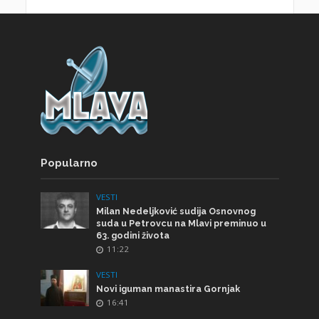
Popularno
VESTI
Milan Nedeljković sudija Osnovnog
suda u Petrovcu na Mlavi preminuo u
63. godini života
11:22
VESTI
Novi iguman manastira Gornjak
16:41