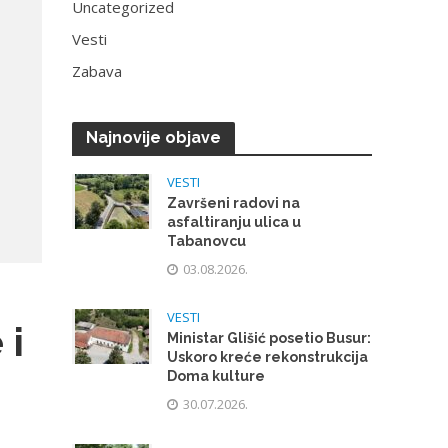
Uncategorized
Vesti
Zabava
Najnovije objave
VESTI
Završeni radovi na
asfaltiranju ulica u
Tabanovcu
03.08.2026.
VESTI
 i
Ministar Glišić posetio Busur:
Uskoro kreće rekonstrukcija
Doma kulture
30.07.2026.