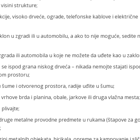
visini strukture;
cije, visoko drveće, ograde, telefonske kablove i električne
on u zgradi ili u automobilu, a ako to nije moguće, sedite 
i zgrada ili automobila u koje ne možete da uđete kao u zaklo
te se ispod grana niskog drveća – nikada nemojte stajati ispo
om prostoru;
 šume i otvorenog prostora, radije uđite u šumu;
 vrhove brda i planina, obale, jarkove ili druga vlažna mesta;
plivajte;
i druge metalne provodne predmete u rukama (štapove za go
;
zini metalnih objekata, bicikala, opreme za kampovanje i sli