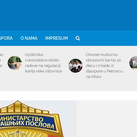
SPORA
O NAMA
IMPRESUM
io
Opštinsko
Otvoren kulturno-
e
rukovodstvo obišlo
obrazovni kamp za
ma
radove na regulaciji
decu i mlade iz
korita reke Vitovnice
dijaspore u Petrovcu
na Mlavi