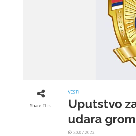
VESTI
Uputstvo za
Share This!
udara grom
20.07.2023.