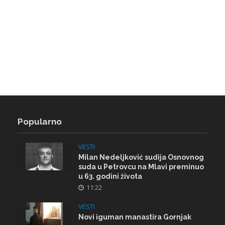
Popularno
VESTI
Milan Nedeljković sudija Osnovnog
suda u Petrovcu na Mlavi preminuo
u 63. godini života
11:22
VESTI
Novi iguman manastira Gornjak