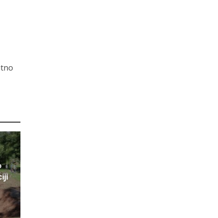
utno
o
iji