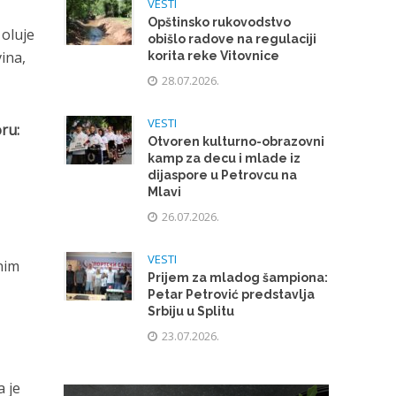
VESTI
Opštinsko rukovodstvo
 oluje
obišlo radove na regulaciji
ina,
korita reke Vitovnice
28.07.2026.
VESTI
ru:
Otvoren kulturno-obrazovni
kamp za decu i mlade iz
dijaspore u Petrovcu na
Mlavi
26.07.2026.
VESTI
nim
Prijem za mladog šampiona:
Petar Petrović predstavlja
Srbiju u Splitu
23.07.2026.
a je