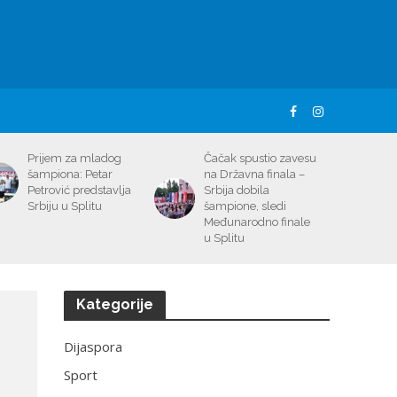
Prijem za mladog
Čačak spustio zavesu
šampiona: Petar
na Državna finala –
Petrović predstavlja
Srbija dobila
Srbiju u Splitu
šampione, sledi
Međunarodno finale
u Splitu
Kategorije
Dijaspora
Sport