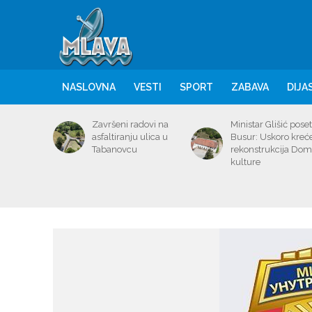
NASLOVNA
VESTI
SPORT
ZABAVA
DIJA
Završeni radovi na
Ministar Glišić poset
asfaltiranju ulica u
Busur: Uskoro kreć
Tabanovcu
rekonstrukcija Do
kulture