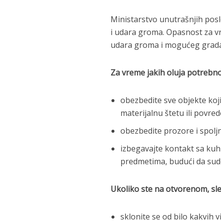
Ministarstvo unutrašnjih posl
i udara groma. Opasnost za vr
udara groma i mogućeg grada
Za vreme jakih oluja potrebno
obezbedite sve objekte koji
materijalnu štetu ili povre
obezbedite prozore i spoljn
izbegavajte kontakt sa kuh
predmetima, budući da sudo
Ukoliko ste na otvorenom, sle
sklonite se od bilo kakvih v