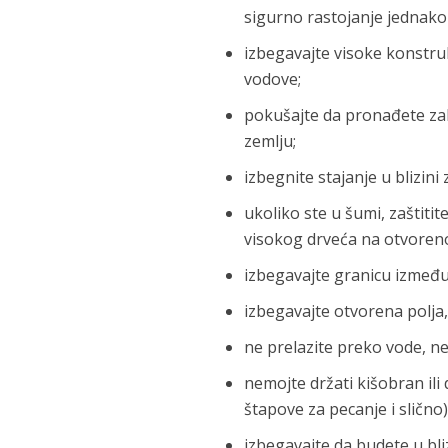
sigurno rastojanje jednako 
izbegavajte visoke konstruk
vodove;
pokušajte da pronađete zakl
zemlju;
izbegnite stajanje u blizin
ukoliko ste u šumi, zaštiti
visokog drveća na otvoren
izbegavajte granicu između
izbegavajte otvorena polja,
ne prelazite preko vode, ne 
nemojte držati kišobran il
štapove za pecanje i slično)
izbegavajte da budete u bli