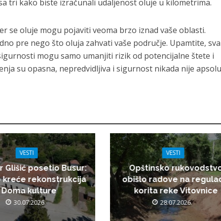
a tri kako biste izračunali udaljenost oluje u kilometrima.
jer se oluje mogu pojaviti veoma brzo iznad vaše oblasti.
no pre nego što oluja zahvati vaše područje. Upamtite, sva
gurnosti mogu samo umanjiti rizik od potencijalne štete i
nja su opasna, nepredvidljiva i sigurnost nikada nije apsol
VESTI
VESTI
r Glišić posetio Busur:
Opštinsko rukovodstv
 kreće rekonstrukcija
obišlo radove na regulac
Doma kulture
korita reke Vitovnice
30.07.2026.
28.07.2026.