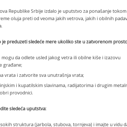
ova Republike Srbije izdalo je uputstvo za ponašanje tokom
eme oluja preti od veoma jakih vetrova, jakih i obilnih padav
.
 je preduzeti sledeće mere ukoliko ste u zatvorenom prosto
 mogu da odlete usled jakog vetra ili obilne kiše i izazovu
de građane;
a vrata i zatvorite sva unutrašnja vrata;
injskim i kupatilskim slavinama, radijatorima i drugim metal
bri provodnici.
dite sledeća uputstva:
isokih struktura (jarbola, stubova, tornjeva) i imajte u vidu d