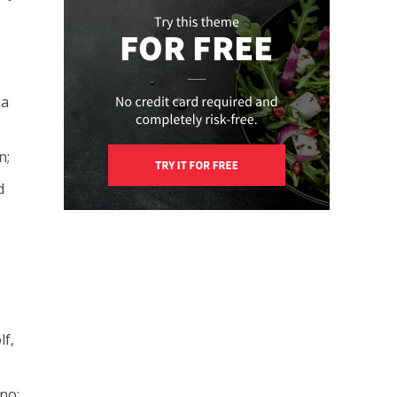
na
n;
d
lf,
čno;