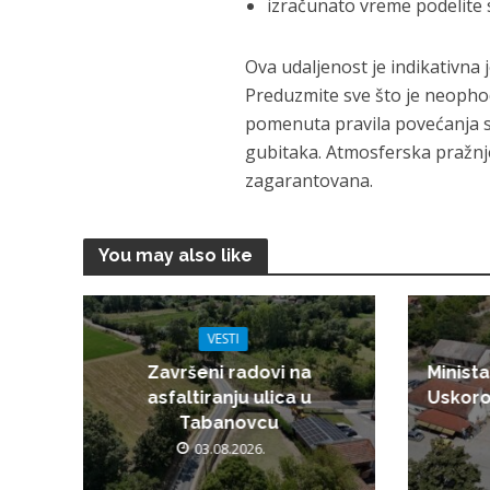
izračunato vreme podelite s
Ova udaljenost je indikativna 
Preduzmite sve što je neophod
pomenuta pravila povećanja si
gubitaka. Atmosferska pražnje
zagarantovana.
You may also like
VESTI
Završeni radovi na
Minista
asfaltiranju ulica u
Uskoro
Tabanovcu
03.08.2026.