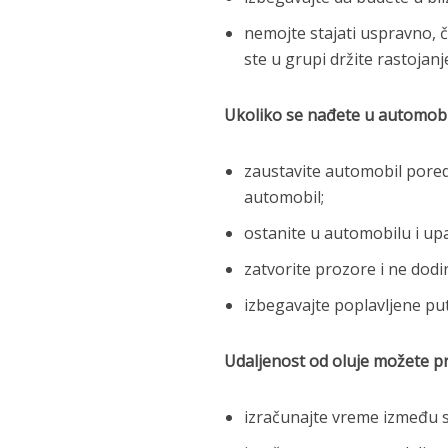
nemojte stajati uspravno, č
ste u grupi držite rastojan
Ukoliko se nađete u automobil
zaustavite automobil pored
automobil;
ostanite u automobilu i upa
zatvorite prozore i ne dod
izbegavajte poplavljene pu
Udaljenost od oluje možete pr
izračunajte vreme između 