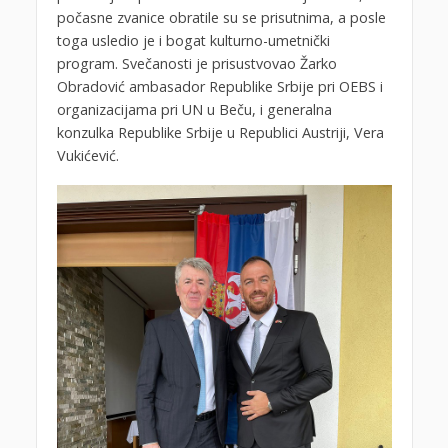
počasne zvanice obratile su se prisutnima, a posle
toga usledio je i bogat kulturno-umetnički
program. Svečanosti je prisustvovao Žarko
Obradović ambasador Republike Srbije pri OEBS i
organizacijama pri UN u Beču, i generalna
konzulka Republike Srbije u Republici Austriji, Vera
Vukićević.