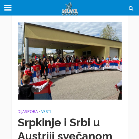
DIJASPORA
•
VESTI
Srpkinje i Srbi u
Austriji svečanom