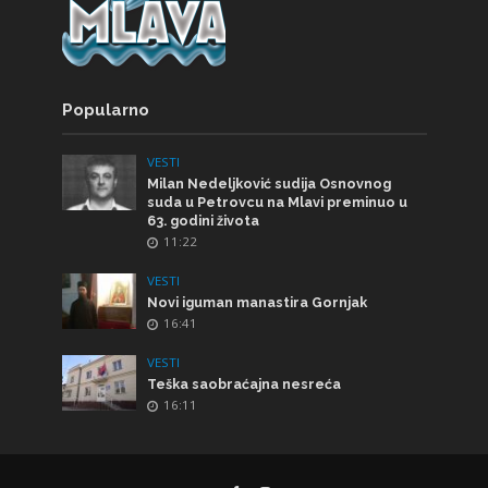
Popularno
VESTI
Milan Nedeljković sudija Osnovnog
suda u Petrovcu na Mlavi preminuo u
63. godini života
11:22
VESTI
Novi iguman manastira Gornjak
16:41
VESTI
Teška saobraćajna nesreća
16:11