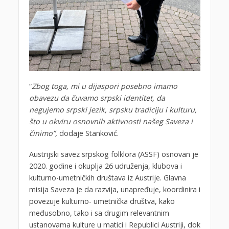
“
Zbog toga, mi u dijaspori posebno imamo
obavezu da čuvamo srpski identitet, da
negujemo srpski jezik, srpsku tradiciju i kulturu,
što u okviru osnovnih aktivnosti našeg Saveza i
činimo”,
dodaje Stanković.
Austrijski savez srpskog folklora (ASSF) osnovan je
2020. godine i okuplja 26 udruženja, klubova i
kulturno-umetničkih društava iz Austrije. Glavna
misija Saveza je da razvija, unapređuje, koordinira i
povezuje kulturno- umetnička društva, kako
međusobno, tako i sa drugim relevantnim
ustanovama kulture u matici i Republici Austriji, dok