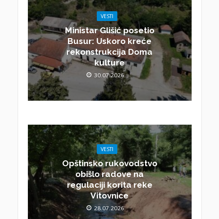
VESTI
Ministar Glišić posetio
Busur: Uskoro kreće
rekonstrukcija Doma
kulture
30.07.2026.
VESTI
Opštinsko rukovodstvo
obišlo radove na
regulaciji korita reke
Vitovnice
28.07.2026.