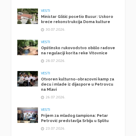
VESTI
Ministar Glišić posetio Busur: Uskoro
kreće rekonstrukcija Doma kulture
30.07.2026.
VESTI
Opštinsko rukovodstvo obišlo radove
na regulaciji korita reke Vitovnice
28.07.2026.
VESTI
Otvoren kulturno-obrazovni kamp za
decu i mlade iz dijaspore u Petrovcu
na Mlavi
26.07.2026.
VESTI
Prijem za mladog šampiona: Petar
Petrović predstavlja Srbiju u Splitu
23.07.2026.