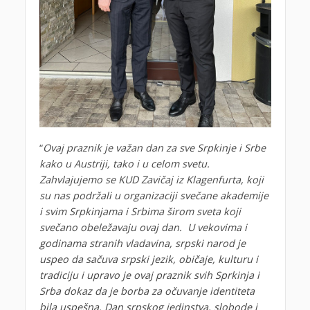
“
Ovaj praznik je važan dan za sve Srpkinje i Srbe
kako u Austriji, tako i u celom svetu.
Zahvlajujemo se KUD Zavičaj iz Klagenfurta, koji
su nas podržali u organizaciji svečane akademije
i svim Srpkinjama i Srbima širom sveta koji
svečano obeležavaju ovaj dan. U vekovima i
godinama stranih vladavina, srpski narod je
uspeo da sačuva srpski jezik, običaje, kulturu i
tradiciju i upravo je ovaj praznik svih Sprkinja i
Srba dokaz da je borba za očuvanje identiteta
bila uspešna. Dan srpskog jedinstva, slobode i