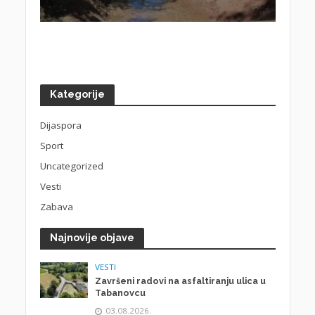
Kategorije
Dijaspora
Sport
Uncategorized
Vesti
Zabava
Najnovije objave
VESTI
Završeni radovi na asfaltiranju ulica u
Tabanovcu
03.08.2026.