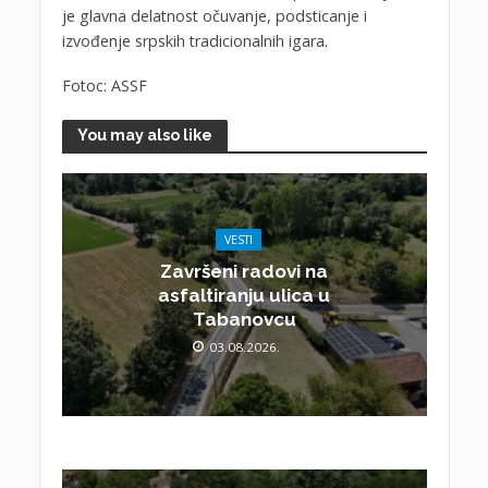
je glavna delatnost očuvanje, podsticanje i
izvođenje srpskih tradicionalnih igara.
Fotoc: ASSF
You may also like
VESTI
Završeni radovi na
asfaltiranju ulica u
Tabanovcu
03.08.2026.