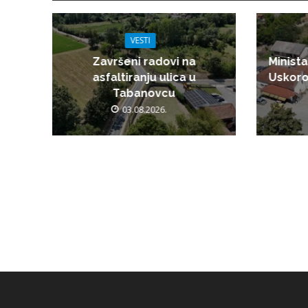
VESTI
Završeni radovi na
Minista
asfaltiranju ulica u
Uskoro
Tabanovcu
03.08.2026.