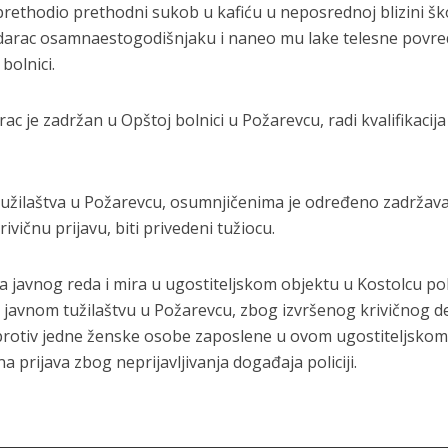
rethodio prethodni sukob u kafiću u neposrednoj blizini šk
udarac osamnaestogodišnjaku i naneo mu lake telesne povre
bolnici.
 je zadržan u Opštoj bolnici u Požarevcu, radi kvalifikacija
užilaštva u Požarevcu, osumnjičenima je određeno zadržav
ivičnu prijavu, biti privedeni tužiocu.
avnog reda i mira u ugostiteljskom objektu u Kostolcu poli
 javnom tužilaštvu u Požarevcu, zbog izvršenog krivičnog d
 protiv jedne ženske osobe zaposlene u ovom ugostiteljsko
a prijava zbog neprijavljivanja događaja policiji.