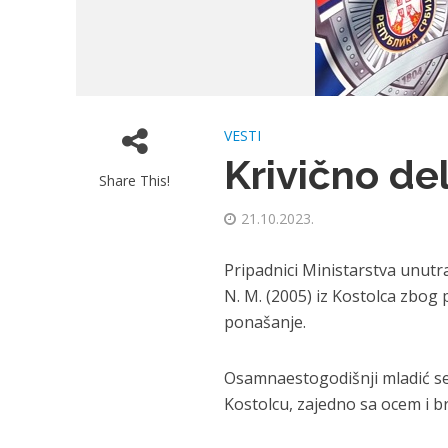
VESTI
Krivično de
Share This!
21.10.2023.
Pripadnici Ministarstva unutra
N. M. (2005) iz Kostolca zbog 
ponašanje.
Osamnaestogodišnji mladić se 
Kostolcu, zajedno sa ocem i 