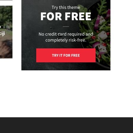
o
iji