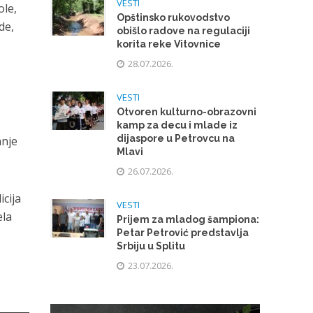
VESTI
ole,
Opštinsko rukovodstvo
de,
obišlo radove na regulaciji
korita reke Vitovnice
28.07.2026.
VESTI
Otvoren kulturno-obrazovni
kamp za decu i mlade iz
dijaspore u Petrovcu na
anje
Mlavi
26.07.2026.
cija
VESTI
ela
Prijem za mladog šampiona:
m
Petar Petrović predstavlja
Srbiju u Splitu
23.07.2026.