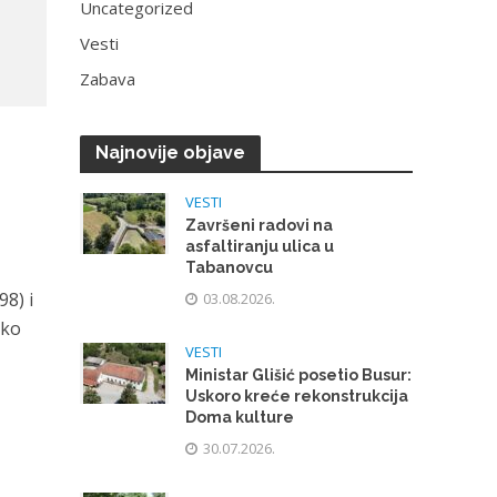
Uncategorized
Vesti
Zabava
Najnovije objave
VESTI
Završeni radovi na
asfaltiranju ulica u
Tabanovcu
98) i
03.08.2026.
čko
VESTI
Ministar Glišić posetio Busur:
Uskoro kreće rekonstrukcija
Doma kulture
30.07.2026.