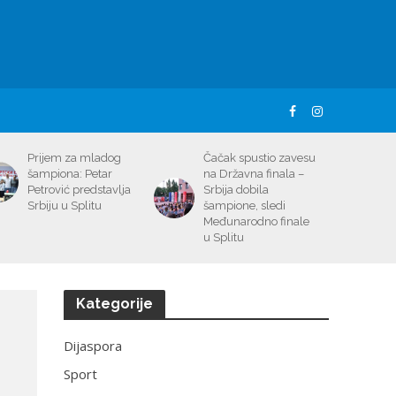
Prijem za mladog
Čačak spustio zavesu
šampiona: Petar
na Državna finala –
Petrović predstavlja
Srbija dobila
Srbiju u Splitu
šampione, sledi
Međunarodno finale
u Splitu
Kategorije
Dijaspora
Sport