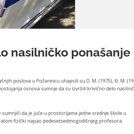
lo nasilničko ponašanje
šnjih poslova u Požarevcu uhapsili su D. M. (1975), Đ. M. (19
postojanja osnova sumnje da su izvršili krivično delo nasilni
sumnjiči da je juče u prostorijama jedne srednje škole u
bratom fizički napao pedesetsedmogodišnjeg profesora.