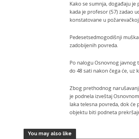
Kako se sumnja, događaju je p
kada je profesor (57) zadao 
konstatovane u požarevačkoj 
Pedesetsedmogodišnji muškarac
zadobijenih povreda.
Po nalogu Osnovnog javnog t
do 48 sati nakon čega će, uz kr
Zbog prethodnog narušavanja j
je podnela izveštaj Osnovnom
laka telesna povreda, dok će
objektu biti podneta prekršajn
You may also like