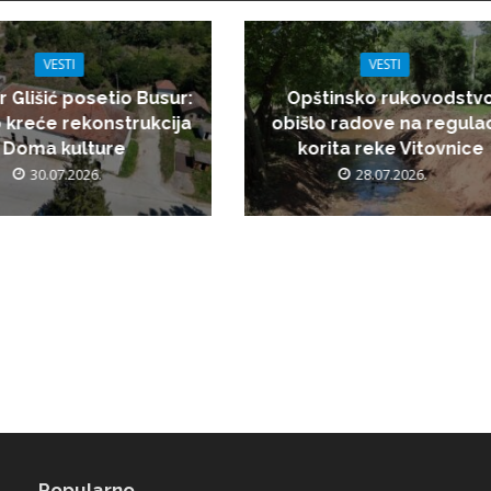
VESTI
VESTI
r Glišić posetio Busur:
Opštinsko rukovodstv
 kreće rekonstrukcija
obišlo radove na regulac
Doma kulture
korita reke Vitovnice
30.07.2026.
28.07.2026.
Popularno