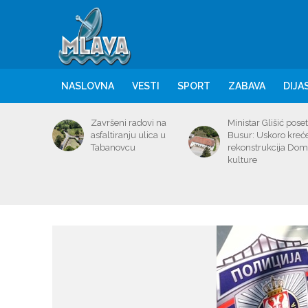
NASLOVNA
VESTI
SPORT
ZABAVA
DIJA
Završeni radovi na
Ministar Glišić poset
asfaltiranju ulica u
Busur: Uskoro kreć
Tabanovcu
rekonstrukcija Do
kulture