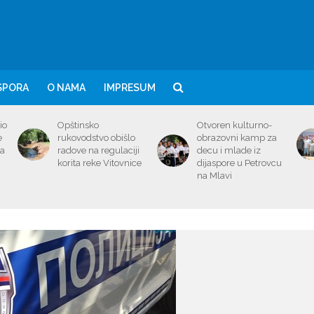
SPORA
O NAMA
IMPRESUM
io
Opštinsko
Otvoren kulturno-
e
rukovodstvo obišlo
obrazovni kamp za
ma
radove na regulaciji
decu i mlade iz
korita reke Vitovnice
dijaspore u Petrovcu
na Mlavi