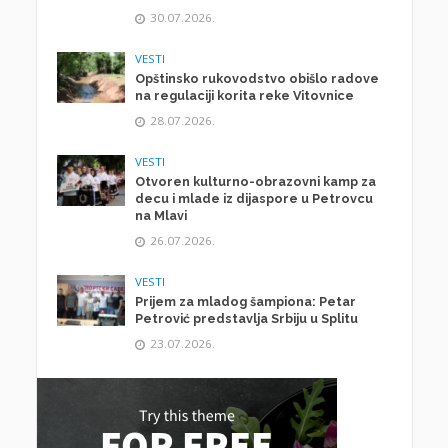
30.07.2026.
VESTI
Opštinsko rukovodstvo obišlo radove
na regulaciji korita reke Vitovnice
28.07.2026.
VESTI
Otvoren kulturno-obrazovni kamp za
decu i mlade iz dijaspore u Petrovcu
na Mlavi
26.07.2026.
VESTI
Prijem za mladog šampiona: Petar
Petrović predstavlja Srbiju u Splitu
23.07.2026.