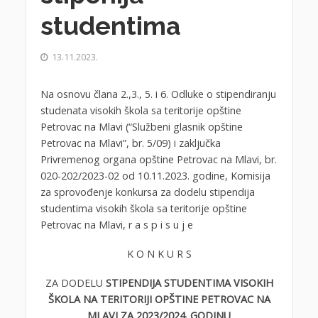
studentima
13.11.2023.
Na osnovu člana 2.,3., 5. i 6. Odluke o stipendiranju
studenata visokih škola sa teritorije opštine
Petrovac na Mlavi (“Službeni glasnik opštine
Petrovac na Mlavi”, br. 5/09) i zaključka
Privremenog organa opštine Petrovac na Mlavi, br.
020-202/2023-02 od 10.11.2023. godine, Komisija
za sprovođenje konkursa za dodelu stipendija
studentima visokih škola sa teritorije opštine
Petrovac na Mlavi, r a s p i s u j e
K O N K U R S
ZA DODELU
STIPENDIJA STUDENTIMA VISOKIH
ŠKOLA NA TERITORIJI OPŠTINE PETROVAC NA
MLAVI ZA 2023/2024. GODINU