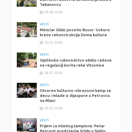
Tabanovcu
03.08.2026.
VESTI
Ministar Glišić posetio Busur: Uskoro
kreće rekonstrukcija Doma kulture
30.07.2026.
VESTI
Opštinsko rukovodstvo obišlo radove
na regulaciji korita reke Vitovnice
28.07.2026.
VESTI
Otvoren kulturno-obrazovni kamp za
decu i mlade iz dijaspore u Petrovcu
na Mlavi
26.07.2026.
VESTI
Prijem za mladog šampiona: Petar
Petrović predstavlja Srbiju u Splitu