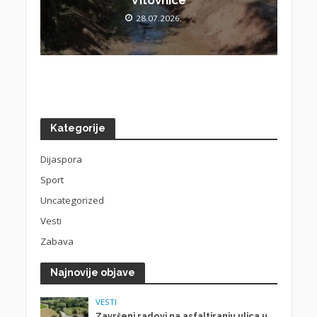
28.07.2026.
Kategorije
Dijaspora
Sport
Uncategorized
Vesti
Zabava
Najnovije objave
VESTI
Završeni radovi na asfaltiranju ulica u