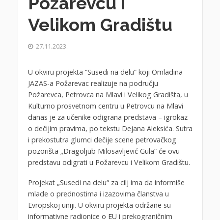
Požarevcu i
Velikom Gradištu
27.11.2023.
U okviru projekta “Susedi na delu” koji Omladina
JAZAS-a Požarevac realizuje na području
Požarevca, Petrovca na Mlavi i Velikog Gradišta, u
Kulturno prosvetnom centru u Petrovcu na Mlavi
danas je za učenike odigrana predstava – igrokaz
o dečijim pravima, po tekstu Dejana Aleksića. Sutra
i prekostutra glumci dečije scene petrovačkog
pozorišta „Dragoljub Milosavljević Gula“ će ovu
predstavu odigrati u Požarevcu i Velikom Gradištu.
Projekat „Susedi na delu“ za cilj ima da informiše
mlade o prednostima i izazovima članstva u
Evropskoj uniji. U okviru projekta održane su
informativne radionice o EU i prekograničnim