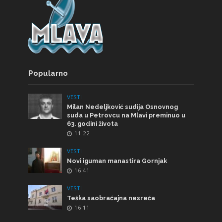
Popularno
VESTI
Milan Nedeljković sudija Osnovnog
suda u Petrovcu na Mlavi preminuo u
63. godini života
11:22
VESTI
Novi iguman manastira Gornjak
16:41
VESTI
Teška saobraćajna nesreća
16:11