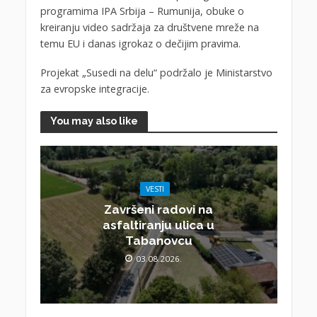
programima IPA Srbija – Rumunija, obuke o
kreiranju video sadržaja za društvene mreže na
temu EU i danas igrokaz o dečijim pravima.
Projekat „Susedi na delu“ podržalo je Ministarstvo
za evropske integracije.
You may also like
VESTI
Završeni radovi na
asfaltiranju ulica u
Tabanovcu
03.08.2026.