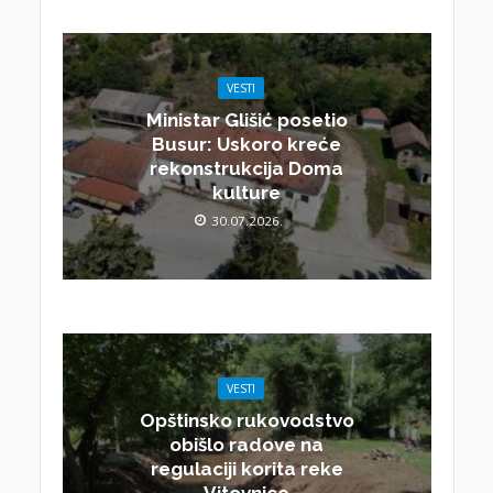
VESTI
Ministar Glišić posetio
Busur: Uskoro kreće
rekonstrukcija Doma
kulture
30.07.2026.
VESTI
Opštinsko rukovodstvo
obišlo radove na
regulaciji korita reke
Vitovnice