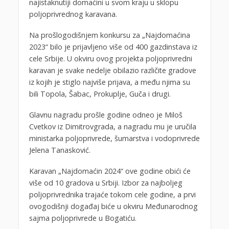
najistaknutiji domaćini u svom kraju u sklopu
poljoprivrednog karavana.
Na prošlogodišnjem konkursu za „Najdomaćina
2023“ bilo je prijavljeno više od 400 gazdinstava iz
cele Srbije. U okviru ovog projekta poljoprivredni
karavan je svake nedelje obilazio različite gradove
iz kojih je stiglo najviše prijava, a među njima su
bili Topola, Šabac, Prokuplje, Guča i drugi.
Glavnu nagradu prošle godine odneo je Miloš
Cvetkov iz Dimitrovgrada, a nagradu mu je uručila
ministarka poljoprivrede, šumarstva i vodoprivrede
Jelena Tanasković.
Karavan „Najdomaćin 2024“ ove godine obići će
više od 10 gradova u Srbiji. Izbor za najboljeg
poljoprivrednika trajaće tokom cele godine, a prvi
ovogodišnji događaj biće u okviru Međunarodnog
sajma poljoprivrede u Bogatiću.