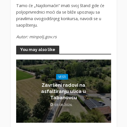
Tamo će „Najdomaćin“ imati svoj štand gde će
poljoprivrednici moći da se bliže upoznaju sa
pravilima ovogodišnjeg konkursa, navodi se u
saopštenju.
Autor: minpolj.gov.rs
You may also like
VESTI
Završeni radovi na
asfaltiranju ulica u
Tabanovcu
03.08.2026.