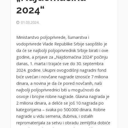
2024“
01.03.2024.
Ministarstvo poljoprivrede, šumarstva i
vodoprivrede Vlade Republike Srbije saopštilo je
da će se najbolji poljoprivrednik Srbije birati i ove
godine, a prijave za „Najdomaćina 2024“ počinju
danas, 1. marta i trajaće sve do 30. septembra
2024. godine. Ukupni ovogodišnji nagradni fond
biće uvećan i novčane nagrade iznosiće 7 miliona
dinara, a novina je da će pored novčanih, naši
najbolji poljoprivrednici biti u mogućnosti da
osvoje i brojne robne nagrade. Glavna nagrada je
2 miliona dinara, a deliće se još 10 nagrada po
kategorijama – svaka po 500.000 dinara. Robne
nagrade u vidu semena, đubriva, i ostalih
repromaterijala za setvu i obradu zemljišta dobiće