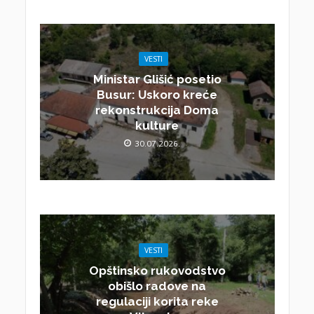
VESTI
Ministar Glišić posetio
Busur: Uskoro kreće
rekonstrukcija Doma
kulture
30.07.2026.
VESTI
Opštinsko rukovodstvo
obišlo radove na
regulaciji korita reke