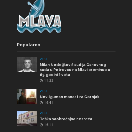
Popularno
VESTI
Milan Nedeljković sudija Osnovnog
suda u Petrovcu na Mlavi preminuo u
63. godini života
11:22
VESTI
Novi iguman manastira Gornjak
16:41
VESTI
Teška saobraćajna nesreća
16:11