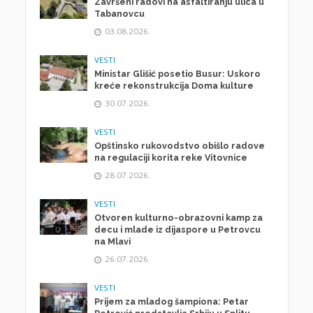
Završeni radovi na asfaltiranju ulica u
Tabanovcu
03.08.2026.
VESTI
Ministar Glišić posetio Busur: Uskoro
kreće rekonstrukcija Doma kulture
30.07.2026.
VESTI
Opštinsko rukovodstvo obišlo radove
na regulaciji korita reke Vitovnice
28.07.2026.
VESTI
Otvoren kulturno-obrazovni kamp za
decu i mlade iz dijaspore u Petrovcu
na Mlavi
26.07.2026.
VESTI
Prijem za mladog šampiona: Petar