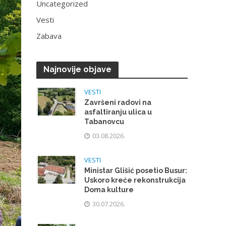
Uncategorized
Vesti
Zabava
Najnovije objave
VESTI
Završeni radovi na
asfaltiranju ulica u
Tabanovcu
03.08.2026.
VESTI
Ministar Glišić posetio Busur:
Uskoro kreće rekonstrukcija
Doma kulture
30.07.2026.