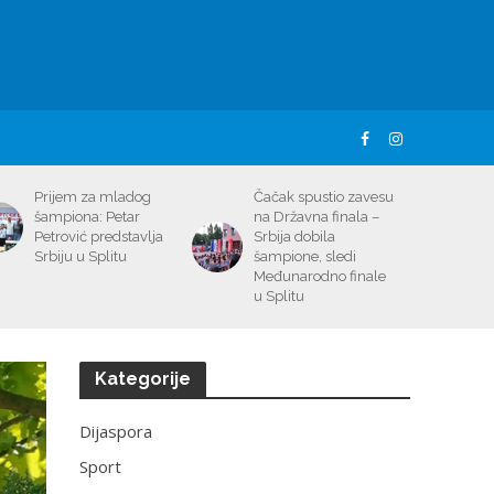
Prijem za mladog
Čačak spustio zavesu
šampiona: Petar
na Državna finala –
Petrović predstavlja
Srbija dobila
Srbiju u Splitu
šampione, sledi
Međunarodno finale
u Splitu
Kategorije
Dijaspora
Sport