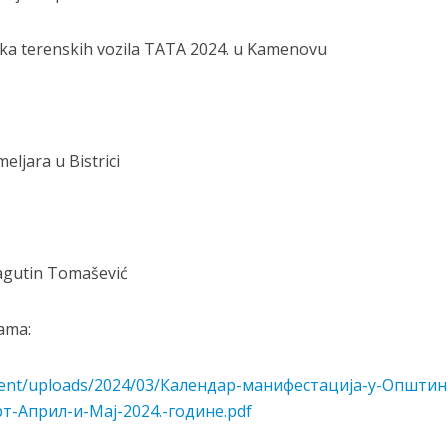
trka terenskih vozila TATA 2024. u Kamenovu
eljara u Bistrici
ragutin Tomašević
jama:
ntent/uploads/2024/03/Календар-манифестација-у-Општин
-Април-и-Мај-2024.-године.pdf