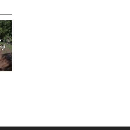
o
iji