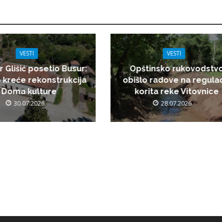
VESTI
VESTI
r Glišić posetio Busur:
Opštinsko rukovodstv
 kreće rekonstrukcija
obišlo radove na regulac
Doma kulture
korita reke Vitovnice
30.07.2026.
28.07.2026.