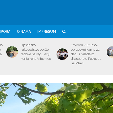
SPORA
O NAMA
IMPRESUM
io
Opštinsko
Otvoren kulturno-
e
rukovodstvo obišlo
obrazovni kamp za
ma
radove na regulaciji
decu i mlade iz
korita reke Vitovnice
dijaspore u Petrovcu
na Mlavi