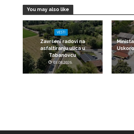
You may also like
VESTI
Završeni radovi na
Minista
asfaltiranju ulica u
Uskoro
Tabanovcu
03.08.2026.