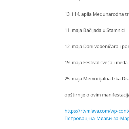
13. i 14. apila Međunarodna 
11. maja Bačijada u Stamnici
12. maja Dani vodeničara i pom
19. maja Festival cveća i meda
25. maja Memorijalna trka D
opštirnije o ovim manifestaci
https://rtvmlava.com/wp-co
Петровац-на-Млави-за-Март