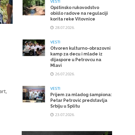
VESTI
Opštinsko rukovodstvo
obišlo radove na regulaciji
korita reke Vitovnice
28.07.2026.
VESTI
Otvoren kulturno-obrazovni
kamp za decu i mlade iz
dijaspore u Petrovcu na
Mlavi
26.07.2026.
VESTI
art,
Prijem za mladog šampiona:
Petar Petrović predstavlja
Srbiju u Splitu
23.07.2026.