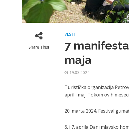
VESTI
7 manifestac
Share This!
maja
19.03.2024.
Turistička organizacija Petrov
april i maj. Tokom ovih mesec
20. marta 2024. Festival gum
6. i 7. aprila Dani mlavsko h