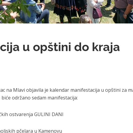
ija u opštini do kraja
ac na Mlavi objavila je kalendar manifestacija u opštini za m
i biće održano sedam manifestacija:
ačkih ostvarenja GULINI DANI
omoljskih pčelara u Kamenovu