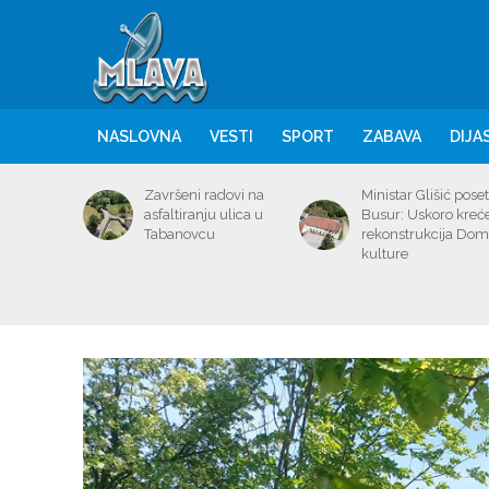
NASLOVNA
VESTI
SPORT
ZABAVA
DIJA
Završeni radovi na
Ministar Glišić poset
asfaltiranju ulica u
Busur: Uskoro kreć
Tabanovcu
rekonstrukcija Do
kulture