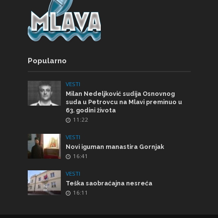
Popularno
VESTI
Milan Nedeljković sudija Osnovnog
suda u Petrovcu na Mlavi preminuo u
63. godini života
11:22
VESTI
Novi iguman manastira Gornjak
16:41
VESTI
Teška saobraćajna nesreća
16:11