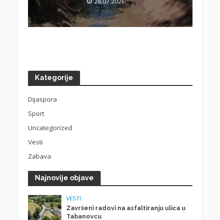
28.07.2026.
Kategorije
Dijaspora
Sport
Uncategorized
Vesti
Zabava
Najnovije objave
VESTI
Završeni radovi na asfaltiranju ulica u
Tabanovcu