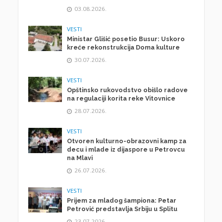
03.08.2026.
VESTI
Ministar Glišić posetio Busur: Uskoro
kreće rekonstrukcija Doma kulture
30.07.2026.
VESTI
Opštinsko rukovodstvo obišlo radove
na regulaciji korita reke Vitovnice
28.07.2026.
VESTI
Otvoren kulturno-obrazovni kamp za
decu i mlade iz dijaspore u Petrovcu
na Mlavi
26.07.2026.
VESTI
Prijem za mladog šampiona: Petar
Petrović predstavlja Srbiju u Splitu
23.07.2026.