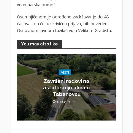
veterinarska pomoć.
Osumnjičenom je određeno zadržavanje do 48
časova i on će, uz krivičnu prijavu, biti priveden
Osnovnom javnom tužilaštvu u Velikom Gradištu.
You may also like
VESTI
Završeni radovi na
asfaltiranju ulica u
Tabanovcu
03.08.2026.