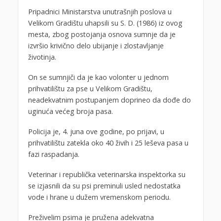
Pripadnici Ministarstva unutrašnjih poslova u
Velikom Gradištu uhapsili su S. D. (1986) iz ovog
mesta, zbog postojanja osnova sumnje da je
izvršio krivično delo ubijanje i zlostavljanje
životinja.
On se sumnjiči da je kao volonter u jednom
prihvatilištu za pse u Velikom Gradištu,
neadekvatnim postupanjem doprineo da dođe do
uginuća većeg broja pasa.
Policija je, 4. juna ove godine, po prijavi, u
prihvatilištu zatekla oko 40 živih i 25 leševa pasa u
fazi raspadanja.
Veterinar i republička veterinarska inspektorka su
se izjasnili da su psi preminuli usled nedostatka
vode i hrane u dužem vremenskom periodu.
Preživelim psima je pružena adekvatna