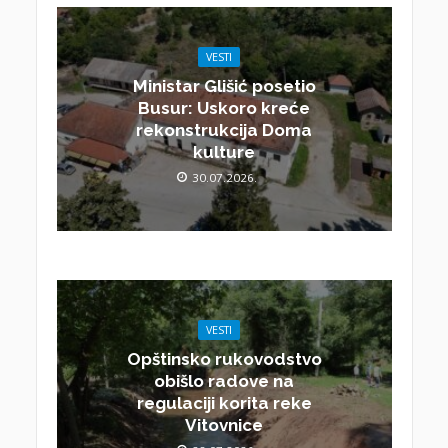
VESTI
Ministar Glišić posetio
Busur: Uskoro kreće
rekonstrukcija Doma
kulture
30.07.2026.
VESTI
Opštinsko rukovodstvo
obišlo radove na
regulaciji korita reke
Vitovnice