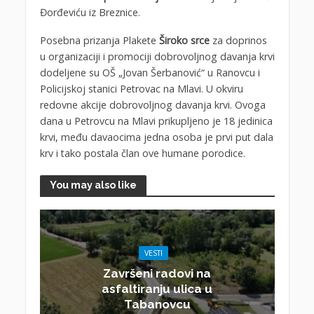
Đorđeviću iz Breznice.
Posebna prizanja Plakete
Široko srce
za doprinos
u organizaciji i promociji dobrovoljnog davanja krvi
dodeljene su OŠ „Jovan Šerbanović“ u Ranovcu i
Policijskoj stanici Petrovac na Mlavi. U okviru
redovne akcije dobrovoljnog davanja krvi. Ovoga
dana u Petrovcu na Mlavi prikupljeno je 18 jedinica
krvi, među davaocima jedna osoba je prvi put dala
krv i tako postala član ove humane porodice.
You may also like
VESTI
Završeni radovi na
asfaltiranju ulica u
Tabanovcu