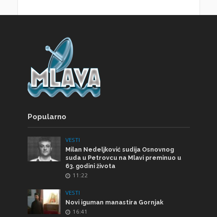
Popularno
VESTI
Milan Nedeljković sudija Osnovnog
suda u Petrovcu na Mlavi preminuo u
63. godini života
11:22
VESTI
Novi iguman manastira Gornjak
16:41