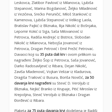
Leskovca, Zlatibor Pavlović iz Milanovca, Ljubiša
Stepanović, Marina Bogdanović, Željko Miladinović
iz Vezičeva, Srećko Peruničić, Miloš Stanković iz
Kamenova, Ljubiša Stepanović iz Velikog Laola,
Bratislav Pajkić iz Bliznaka, Ilija Nikolić iz Bošnjaka,
Lepomir Kokić iz Siga, Saša Milovanović iz
Petrovca, Radiša Andrejić iz Bistrice, Slobodan
Nikolić iz Milanovca, Nebojša Jovanović iz
Petrovca, Dragan Petrović i Emil Prežić Petrovac.
Davaoci koji su
35 puta dali krv
i ovom prilikom su
nagrađeni: Željko Šop iz Petrovca, Saša Jovanović,
Darko Radosavljević iz Ribara, Dejan Nikolić,
Zaviša Mladenović, Vojkan Velizar iz Kladurova,
Dragiša Trailović iz Busura, Boriša Novičić,
za 50
davanja krvi nagrađeni
su Stević D. Veroljub iz
Bliznaka, Nejkić Branko iz Krupaje, Pitić Miroslav iz
Krepoljina, Stević Veroljub iz Bliznaka i Dragan
Đorđević iz Ribara.
Plaketa
za 75 puta davanja krvi
dodeljena je Radiši