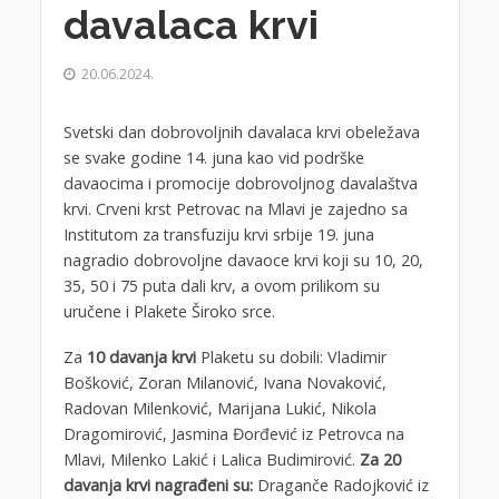
davalaca krvi
20.06.2024.
Svetski dan dobrovoljnih davalaca krvi obeležava
se svake godine 14. juna kao vid podrške
davaocima i promocije dobrovoljnog davalaštva
krvi. Crveni krst Petrovac na Mlavi je zajedno sa
Institutom za transfuziju krvi srbije 19. juna
nagradio dobrovoljne davaoce krvi koji su 10, 20,
35, 50 i 75 puta dali krv, a ovom prilikom su
uručene i Plakete Široko srce.
Za
10 davanja krvi
Plaketu su dobili: Vladimir
Bošković, Zoran Milanović, Ivana Novaković,
Radovan Milenković, Marijana Lukić, Nikola
Dragomirović, Jasmina Đorđević iz Petrovca na
Mlavi, Milenko Lakić i Lalica Budimirović.
Za 20
davanja krvi nagrađeni su:
Draganče Radojković iz