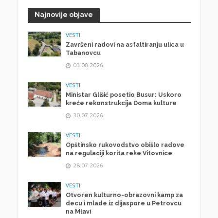
Najnovije objave
VESTI
Završeni radovi na asfaltiranju ulica u
Tabanovcu
03.08.2026.
VESTI
Ministar Glišić posetio Busur: Uskoro
kreće rekonstrukcija Doma kulture
30.07.2026.
VESTI
Opštinsko rukovodstvo obišlo radove
na regulaciji korita reke Vitovnice
28.07.2026.
VESTI
Otvoren kulturno-obrazovni kamp za
decu i mlade iz dijaspore u Petrovcu
na Mlavi