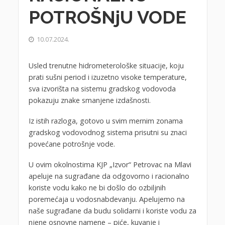
POTROŠNjU VODE
10.07.2024.
Usled trenutne hidrometerološke situacije, koju
prati sušni period i izuzetno visoke temperature,
sva izvorišta na sistemu gradskog vodovoda
pokazuju znake smanjene izdašnosti.
Iz istih razloga, gotovo u svim mernim zonama
gradskog vodovodnog sistema prisutni su znaci
povećane potrošnje vode.
U ovim okolnostima KJP „Izvor“ Petrovac na Mlavi
apeluje na sugrađane da odgovorno i racionalno
koriste vodu kako ne bi došlo do ozbiljnih
poremećaja u vodosnabdevanju. Apelujemo na
naše sugrađane da budu solidarni i koriste vodu za
njene osnovne namene – piće, kuvanje i