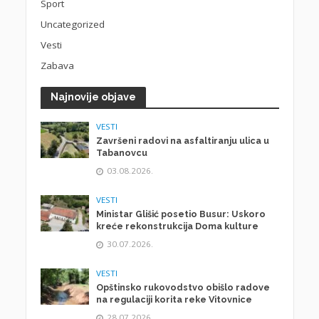
Sport
Uncategorized
Vesti
Zabava
Najnovije objave
VESTI
Završeni radovi na asfaltiranju ulica u
Tabanovcu
03.08.2026.
VESTI
Ministar Glišić posetio Busur: Uskoro
kreće rekonstrukcija Doma kulture
30.07.2026.
VESTI
Opštinsko rukovodstvo obišlo radove
na regulaciji korita reke Vitovnice
28.07.2026.