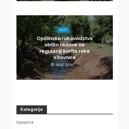
VESTI
Opštinsko rukovodstvo
obišlo radove na
regulaciji korita reke
Vitovnice
28.07.2026.
Kategorije
Dijaspora