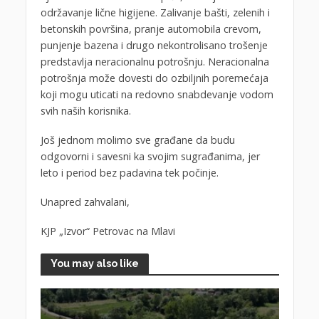
održavanje lične higijene. Zalivanje bašti, zelenih i
betonskih površina, pranje automobila crevom,
punjenje bazena i drugo nekontrolisano trošenje
predstavlja neracionalnu potrošnju. Neracionalna
potrošnja može dovesti do ozbiljnih poremećaja
koji mogu uticati na redovno snabdevanje vodom
svih naših korisnika.
Još jednom molimo sve građane da budu
odgovorni i savesni ka svojim sugrađanima, jer
leto i period bez padavina tek počinje.
Unapred zahvalani,
KJP „Izvor“ Petrovac na Mlavi
You may also like