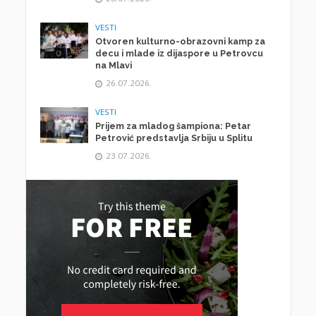
VESTI
Otvoren kulturno-obrazovni kamp za
decu i mlade iz dijaspore u Petrovcu
na Mlavi
26.07.2026.
VESTI
Prijem za mladog šampiona: Petar
Petrović predstavlja Srbiju u Splitu
23.07.2026.