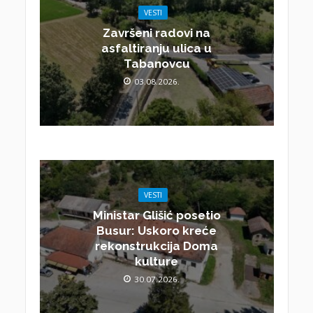
VESTI
Završeni radovi na
asfaltiranju ulica u
Tabanovcu
03.08.2026.
VESTI
Ministar Glišić posetio
Busur: Uskoro kreće
rekonstrukcija Doma
kulture
30.07.2026.