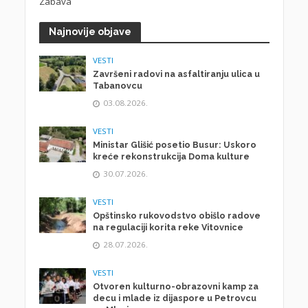
Zabava
Najnovije objave
VESTI
Završeni radovi na asfaltiranju ulica u
Tabanovcu
03.08.2026.
VESTI
Ministar Glišić posetio Busur: Uskoro
kreće rekonstrukcija Doma kulture
30.07.2026.
VESTI
Opštinsko rukovodstvo obišlo radove
na regulaciji korita reke Vitovnice
28.07.2026.
VESTI
Otvoren kulturno-obrazovni kamp za
decu i mlade iz dijaspore u Petrovcu