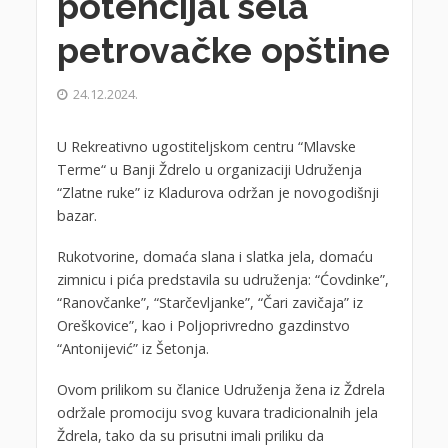
potencijal sela
petrovačke opštine
24.12.2024.
U Rekreativno ugostiteljskom centru “Mlavske
Terme“ u Banji Ždrelo u organizaciji Udruženja
“Zlatne ruke” iz Kladurova održan je novogodišnji
bazar.
Rukotvorine, domaća slana i slatka jela, domaću
zimnicu i pića predstavila su udruženja: “Ćovdinke”,
“Ranovčanke”, “Starčevljanke”, “Čari zavičaja” iz
Oreškovice”, kao i Poljoprivredno gazdinstvo
“Antonijević” iz Šetonja.
Ovom prilikom su članice Udruženja žena iz Ždrela
održale promociju svog kuvara tradicionalnih jela
Ždrela, tako da su prisutni imali priliku da