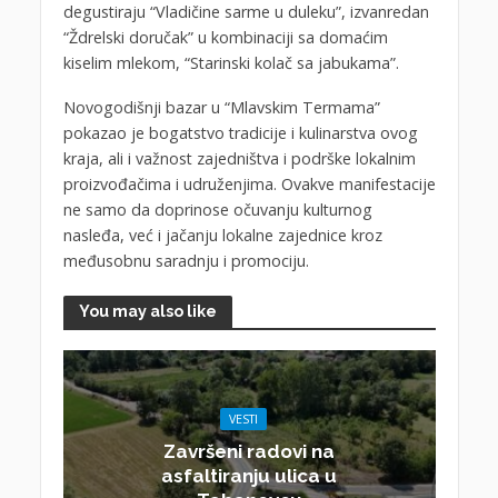
degustiraju “Vladičine sarme u duleku”, izvanredan
“Ždrelski doručak” u kombinaciji sa domaćim
kiselim mlekom, “Starinski kolač sa jabukama”.
Novogodišnji bazar u “Mlavskim Termama”
pokazao je bogatstvo tradicije i kulinarstva ovog
kraja, ali i važnost zajedništva i podrške lokalnim
proizvođačima i udruženjima. Ovakve manifestacije
ne samo da doprinose očuvanju kulturnog
nasleđa, već i jačanju lokalne zajednice kroz
međusobnu saradnju i promociju.
You may also like
VESTI
Završeni radovi na
asfaltiranju ulica u