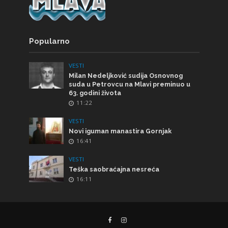
Popularno
VESTI
Milan Nedeljković sudija Osnovnog
suda u Petrovcu na Mlavi preminuo u
63. godini života
11:22
VESTI
Novi iguman manastira Gornjak
16:41
VESTI
Teška saobraćajna nesreća
16:11