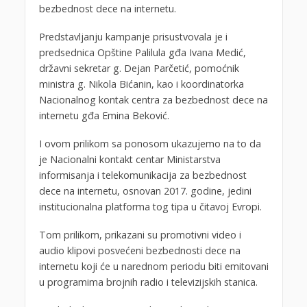
bezbednost dece na internetu.
Predstavljanju kampanje prisustvovala je i
predsednica Opštine Palilula gđa Ivana Medić,
državni sekretar g. Dejan Parčetić, pomoćnik
ministra g. Nikola Bićanin, kao i koordinatorka
Nacionalnog kontak centra za bezbednost dece na
internetu gđa Emina Beković.
I ovom prilikom sa ponosom ukazujemo na to da
je Nacionalni kontakt centar Ministarstva
informisanja i telekomunikacija za bezbednost
dece na internetu, osnovan 2017. godine, jedini
institucionalna platforma tog tipa u čitavoj Evropi.
Tom prilikom, prikazani su promotivni video i
audio klipovi posvećeni bezbednosti dece na
internetu koji će u narednom periodu biti emitovani
u programima brojnih radio i televizijskih stanica.