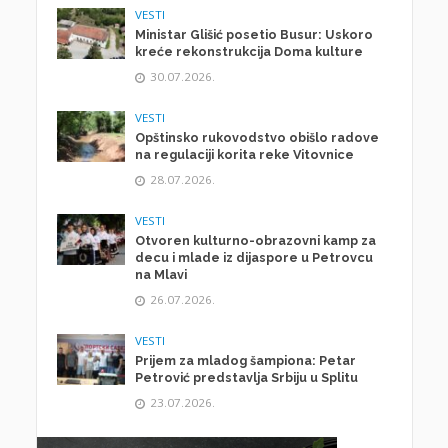
VESTI
Ministar Glišić posetio Busur: Uskoro
kreće rekonstrukcija Doma kulture
30.07.2026.
VESTI
Opštinsko rukovodstvo obišlo radove
na regulaciji korita reke Vitovnice
28.07.2026.
VESTI
Otvoren kulturno-obrazovni kamp za
decu i mlade iz dijaspore u Petrovcu
na Mlavi
26.07.2026.
VESTI
Prijem za mladog šampiona: Petar
Petrović predstavlja Srbiju u Splitu
23.07.2026.