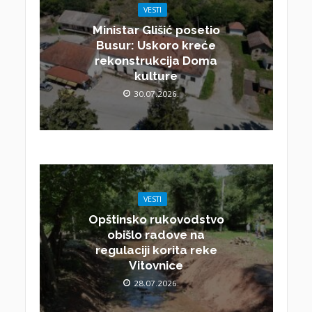
VESTI
Ministar Glišić posetio
Busur: Uskoro kreće
rekonstrukcija Doma
kulture
30.07.2026.
VESTI
Opštinsko rukovodstvo
obišlo radove na
regulaciji korita reke
Vitovnice
28.07.2026.