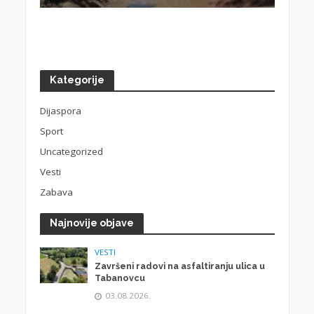
Kategorije
Dijaspora
Sport
Uncategorized
Vesti
Zabava
Najnovije objave
VESTI
Završeni radovi na asfaltiranju ulica u
Tabanovcu
03.08.2026.