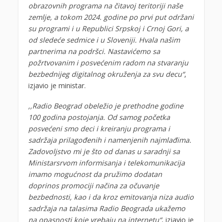
obrazovnih programa na čitavoj teritoriji naše
zemlje, a tokom 2024. godine po prvi put održani
su programi i u Republici Srpskoj i Crnoj Gori, a
od sledeće sedmice i u Sloveniji. Hvala našim
partnerima na podršci. Nastavićemo sa
požrtvovanim i posvećenim radom na stvaranju
bezbednijeg digitalnog okruženja za svu decu“
,
izjavio je ministar.
,,Radio Beograd obeležio je prethodne godine
100 godina postojanja. Od samog početka
posvećeni smo deci i kreiranju programa i
sadržaja prilagođenih i namenjenih najmlađima.
Zadovoljstvo mi je što od danas u saradnji sa
Ministarsrvom informisanja i telekomunikacija
imamo mogućnost da pružimo dodatan
doprinos promociji načina za očuvanje
bezbednosti, kao i da kroz emitovanja niza audio
sadržaja na talasima Radio Beograda ukažemo
na opasnosti koje vrebaju na internetu“
, izjavio je