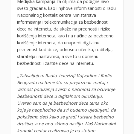
Medijska kampanja za cilj ima da podigne nivo
svesti građana, kao i njihove informisanosti o radu
Nacionalnog kontakt centra Ministarstva
informisanja i telekomunikacija za bezbednost
dece na internetu, da ukaže na prednosti i rizike
korišćenja interneta, kao i na načine za bezbedno
korišćenje interneta, da unapredi digitalnu
pismenost kod dece, odnosno učenika, roditelja,
staratelja i nastavnika, a sve to u domenu
bezbednosti i zaštite dece na internetu.
,,Zahvaljujem Radio–televiziji Vojvodine i Radio
Beogradu na tome što su prepoznali značaj i
važnost podizanja svesti o načinima za očuvanje
bezbednosti dece u digitalnom okruženju.
Uveren sam da je bezbednost dece tema oko
koje je neophodno da svi budemo ujedinjeni, da
pokažemo deci kako se gradi i stvara bezbedno
društvo, a ne ono sklono nasilju. Naš Nacionalni
kontakt centar realizovao je na stotine