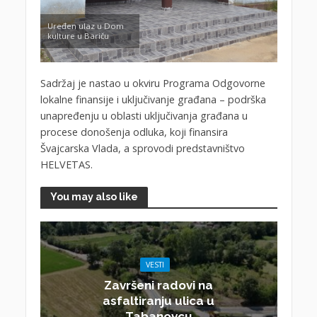
Uređen ulaz u Dom
kulture u Bariču
Sadržaj je nastao u okviru Programa Odgovorne
lokalne finansije i uključivanje građana – podrška
unapređenju u oblasti uključivanja građana u
procese donošenja odluka, koji finansira
Švajcarska Vlada, a sprovodi predstavništvo
HELVETAS.
You may also like
VESTI
Završeni radovi na
asfaltiranju ulica u
Tabanovcu