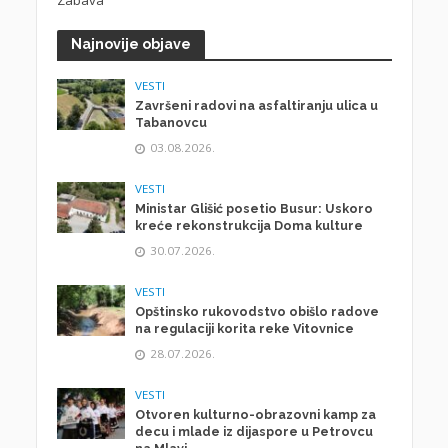
Zabava
Najnovije objave
VESTI
Završeni radovi na asfaltiranju ulica u
Tabanovcu
03.08.2026.
VESTI
Ministar Glišić posetio Busur: Uskoro
kreće rekonstrukcija Doma kulture
30.07.2026.
VESTI
Opštinsko rukovodstvo obišlo radove
na regulaciji korita reke Vitovnice
28.07.2026.
VESTI
Otvoren kulturno-obrazovni kamp za
decu i mlade iz dijaspore u Petrovcu