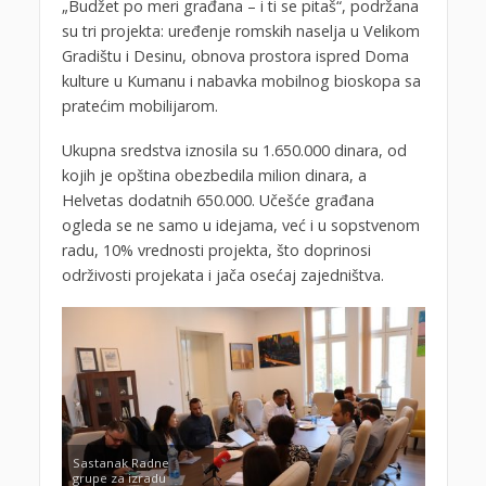
„Budžet po meri građana – i ti se pitaš“, podržana
su tri projekta: uređenje romskih naselja u Velikom
Gradištu i Desinu, obnova prostora ispred Doma
kulture u Kumanu i nabavka mobilnog bioskopa sa
pratećim mobilijarom.
Ukupna sredstva iznosila su 1.650.000 dinara, od
kojih je opština obezbedila milion dinara, a
Helvetas dodatnih 650.000. Učešće građana
ogleda se ne samo u idejama, već i u sopstvenom
radu, 10% vrednosti projekta, što doprinosi
održivosti projekata i jača osećaj zajedništva.
Sastanak Radne
grupe za izradu