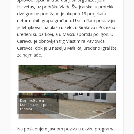
Helvetas, uz podršku Vlade Švajcarske, u protekle
dve godine podržano je ukupno 13 projekata
neformalnih grupa građana. U selu Ram postavljen
je letnjikovac na ulazu u selo, u Sirakovu i Požežnu
uređeni su parkovi, a u Makcu sportski poligon. U
Carevcu je obnovljen trg Vlastimira Pavlovića
Carevca, dok je u naselju Mali Raj uređeno igralište
za najmlađe.
Dom kulture u
Kumanu pre i posle
radova
Na poslednjem javnom pozivu u okviru programa