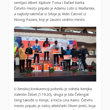
zemljaci Albert Kipkorir Tonui i Rafael Karita.
Četvrto mesto pripalo je Adamu Lobi iz Mađarske,
a najbolji takmičar iz Srbije je Aldin Ćatović iz
Novog Pazara, koji je zauzeo sedmo mesto.
U ženskoj konkurenciji pobedu je odnela Kenijka
Valentin Žebet (1:19:20), druga je bila Čelengat
Seng takođe iz Kenije, a treća Lina Kaino. Četvrto
mesto pripalo je našoj atletičarki Oliveri Jevtić, koja