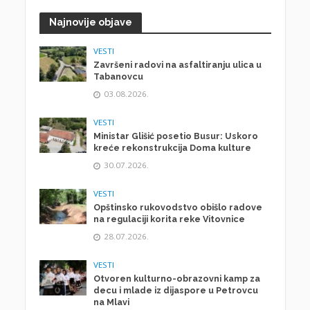
Najnovije objave
VESTI
Završeni radovi na asfaltiranju ulica u
Tabanovcu
03.08.2026.
VESTI
Ministar Glišić posetio Busur: Uskoro
kreće rekonstrukcija Doma kulture
30.07.2026.
VESTI
Opštinsko rukovodstvo obišlo radove
na regulaciji korita reke Vitovnice
28.07.2026.
VESTI
Otvoren kulturno-obrazovni kamp za
decu i mlade iz dijaspore u Petrovcu
na Mlavi