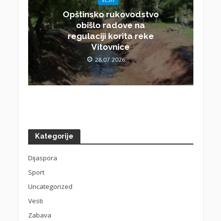
Opštinsko rukovodstvo
obišlo radove na
regulaciji korita reke
Vitovnice
28.07.2026.
Kategorije
Dijaspora
Sport
Uncategorized
Vesti
Zabava