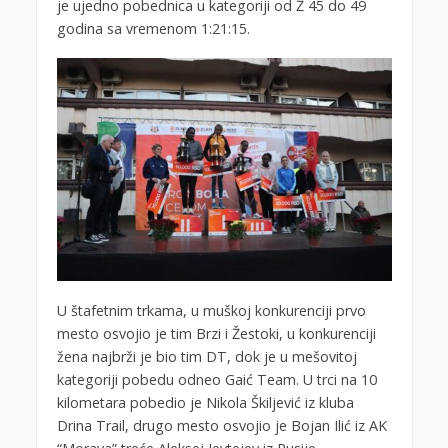
je ujedno pobednica u kategoriji od Ž 45 do 49
godina sa vremenom 1:21:15.
U štafetnim trkama, u muškoj konkurenciji prvo
mesto osvojio je tim Brzi i Žestoki, u konkurenciji
žena najbrži je bio tim DT, dok je u mešovitoj
kategoriji pobedu odneo Gaić Team. U trci na 10
kilometara pobedio je Nikola Škiljević iz kluba
Drina Trail, drugo mesto osvojio je Bojan Ilić iz AK