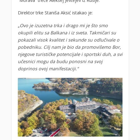
“Morava” treće Aleksej Jevtejev iz Rusije.
Direktor trke Staniša Aksić istakao je:
„
Ovo je izuzetna trka i drago mi je što smo
okupili elitu sa Balkana i iz sveta. Takmičari su
pokazali visok kvalitet i sekunde su odlučivale o
pobedniku. Cilj nam je bio da promovišemo Bor,
njegove turističke potencijale i sportski duh, a svi
učesnici mogu da budu ponosni na svoj
doprinos ovoj manifestaciji.“