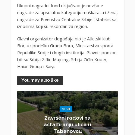
Ukupni nagradni fond uključivao je novčane
nagrade za apsolutnu kategoriju muškaraca i žena,
nagrade za Prvenstvo Centralne Srbije i štafete, sa
iznosima koji su rekordan za region.
Glavni organizator događaja bio je Atletski klub
Bor, uz podršku Grada Bora, Ministarstva sporta
Republike Srbije i drugih institucija. Glavni sponzori
bili su Srbija Ziđin Majning, Srbija Ziđin Koper,
Haian Group i Saiyi.
You may also like
VESTI
Završeni radovi na
asfaltiranju ulica u
Tabanovcu