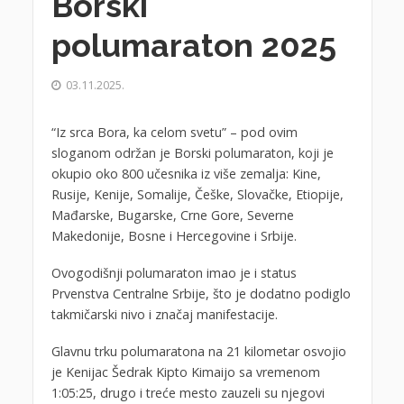
Borski
polumaraton 2025
03.11.2025.
“Iz srca Bora, ka celom svetu” – pod ovim
sloganom održan je Borski polumaraton, koji je
okupio oko 800 učesnika iz više zemalja: Kine,
Rusije, Kenije, Somalije, Češke, Slovačke, Etiopije,
Mađarske, Bugarske, Crne Gore, Severne
Makedonije, Bosne i Hercegovine i Srbije.
Ovogodišnji polumaraton imao je i status
Prvenstva Centralne Srbije, što je dodatno podiglo
takmičarski nivo i značaj manifestacije.
Glavnu trku polumaratona na 21 kilometar osvojio
je Kenijac Šedrak Kipto Kimaijo sa vremenom
1:05:25, drugo i treće mesto zauzeli su njegovi