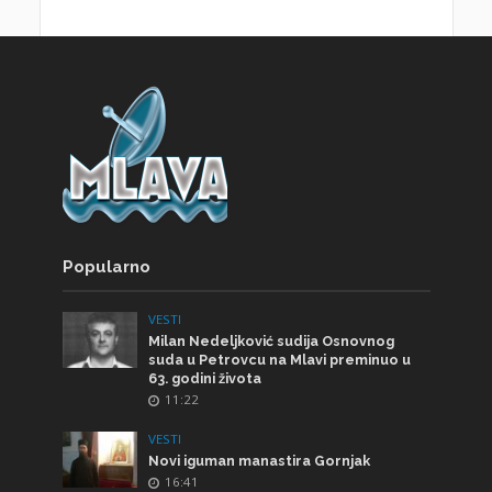
Popularno
VESTI
Milan Nedeljković sudija Osnovnog
suda u Petrovcu na Mlavi preminuo u
63. godini života
11:22
VESTI
Novi iguman manastira Gornjak
16:41