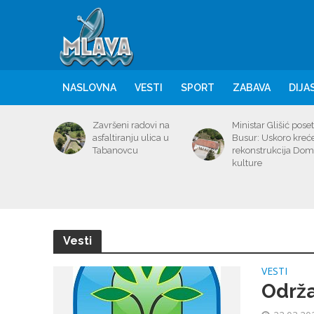
NASLOVNA
VESTI
SPORT
ZABAVA
DIJA
Završeni radovi na
Ministar Glišić poset
asfaltiranju ulica u
Busur: Uskoro kreć
Tabanovcu
rekonstrukcija Do
kulture
Vesti
VESTI
Održa