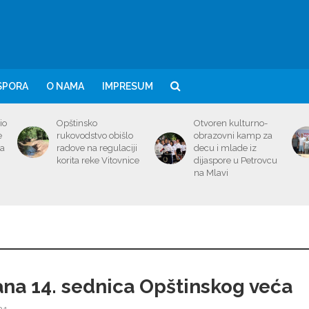
SPORA
O NAMA
IMPRESUM
io
Opštinsko
Otvoren kulturno-
e
rukovodstvo obišlo
obrazovni kamp za
ma
radove na regulaciji
decu i mlade iz
korita reke Vitovnice
dijaspore u Petrovcu
na Mlavi
na 14. sednica Opštinskog veća