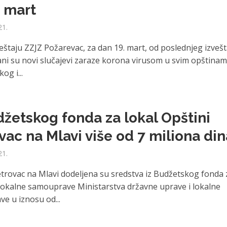
. mart
21.
eštaju ZZJZ Požarevac, za dan 19. mart, od poslednjeg izvešt
ani su novi slučajevi zaraze korona virusom u svim opština
og i...
džetskog fonda za lokal Opštini
vac na Mlavi više od 7 miliona din
21.
etrovac na Mlavi dodeljena su sredstva iz Budžetskog fonda 
okalne samouprave Ministarstva državne uprave i lokalne
e u iznosu od...