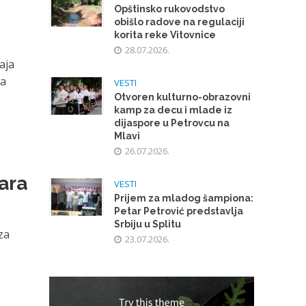
Opštinsko rukovodstvo
obišlo radove na regulaciji
korita reke Vitovnice
28.07.2026.
aja
ma
VESTI
Otvoren kulturno-obrazovni
kamp za decu i mlade iz
dijaspore u Petrovcu na
Mlavi
26.07.2026.
ara
VESTI
Prijem za mladog šampiona:
Petar Petrović predstavlja
Srbiju u Splitu
za
23.07.2026.