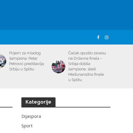
Prijem za mladog
Čačak spustio zavesu
šampiona: Petar
na Državna finala –
Petrović predstavlja
Srbija dobila
Srbiju u Splitu
šampione, sledi
Međunarodno finale
u Splitu
Kategorije
Dijaspora
Sport