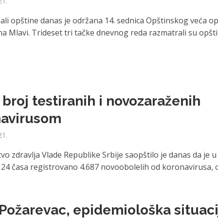
21.
sali opštine danas je održana 14. sednica Opštinskog veća o
a Mlavi. Trideset tri tačke dnevnog reda razmatrali su opšt
 broj testiranih i novozaraženih
navirusom
21.
vo zdravlja Vlade Republike Srbije saopštilo je danas da je u
 24 časa registrovano 4.687 novoobolelih od koronavirusa, od
Požarevac, epidemiološka situaci