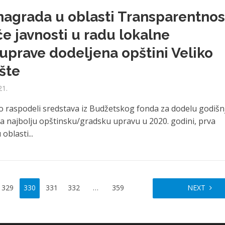
nagrada u oblasti Transparentnost
e javnosti u radu lokalne
prave dodeljena opštini Veliko
šte
21.
 raspodeli sredstava iz Budžetskog fonda za dodelu godišn
a najbolju opštinsku/gradsku upravu u 2020. godini, prva
oblasti...
329
330
331
332
…
359
NEXT