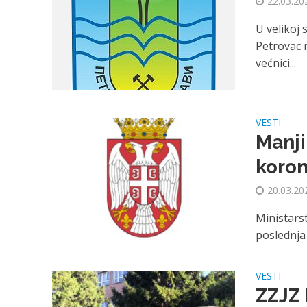
22.03.20
U velikoj 
Petrovac n
većnici...
VESTI
Manji
koro
20.03.20
Ministarst
poslednja
VESTI
ZZJZ 