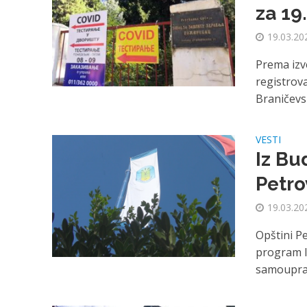
za 19
19.03.20
Prema izv
registrov
Braničevsk
VESTI
Iz Bu
Petro
19.03.20
Opštini P
program l
samouprav