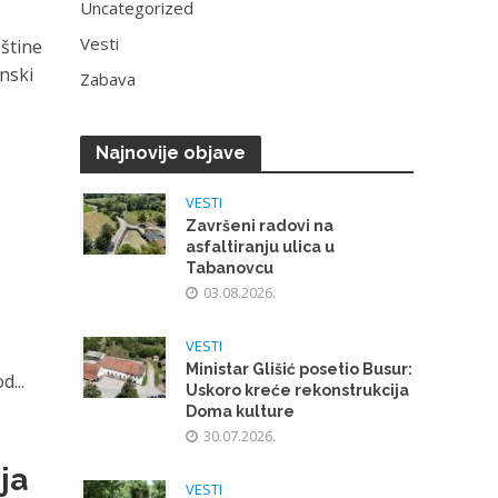
Uncategorized
Vesti
pštine
inski
Zabava
Najnovije objave
VESTI
Završeni radovi na
asfaltiranju ulica u
Tabanovcu
03.08.2026.
VESTI
Ministar Glišić posetio Busur:
...
Uskoro kreće rekonstrukcija
Doma kulture
30.07.2026.
ja
VESTI