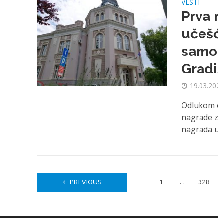
VESTI
Prva 
učešć
samou
Gradi
19.03.20
Odlukom o
nagrade z
nagrada u 
PREVIOUS
1
…
328