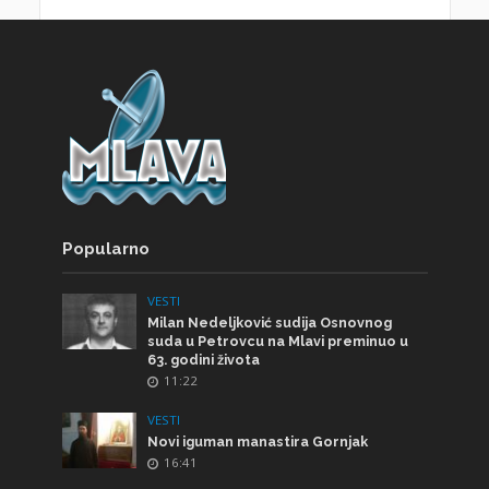
Popularno
VESTI
Milan Nedeljković sudija Osnovnog
suda u Petrovcu na Mlavi preminuo u
63. godini života
11:22
VESTI
Novi iguman manastira Gornjak
16:41