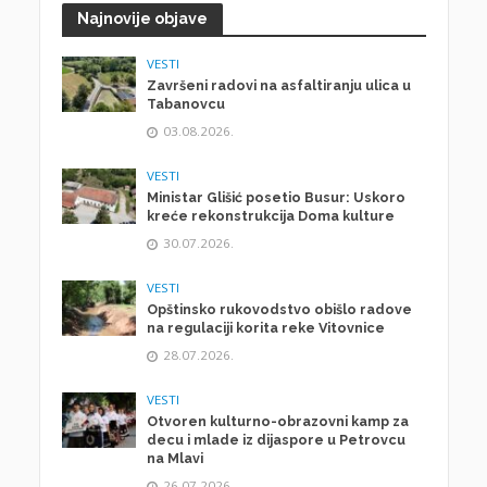
Najnovije objave
VESTI
Završeni radovi na asfaltiranju ulica u
Tabanovcu
03.08.2026.
VESTI
Ministar Glišić posetio Busur: Uskoro
kreće rekonstrukcija Doma kulture
30.07.2026.
VESTI
Opštinsko rukovodstvo obišlo radove
na regulaciji korita reke Vitovnice
28.07.2026.
VESTI
Otvoren kulturno-obrazovni kamp za
decu i mlade iz dijaspore u Petrovcu
na Mlavi
26.07.2026.