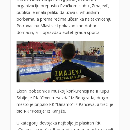
organizaciju prepustio Rvačkom klubu „Zmajevi“,
publika je imala priliku da uživa u vrhunskim
borbama, a prema rečima učesnika na takmičenju
Petrovac na Mlavi se i pokazao kao dobar
domaćin, ali i opravdao epitet grada sporta.
Ekipni pobednik u muškoj konkurenciji na II Kupu
Srbije je RK “Crvena zvezda” iz Beograda, drugo
mesto je pripalo RK “Dinamo” iz Pančeva, a treći je
bio RK “Potisje” iz Kanjiže.
U kategoriji devojaka najbolje je plasiran RK
„Crvena zvezda“ iz Beograda, drugo mesto zauzeli