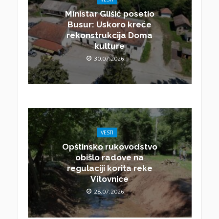
Ministar Glišić posetio
Busur: Uskoro kreće
rekonstrukcija Doma
kulture
30.07.2026.
VESTI
Opštinsko rukovodstvo
obišlo radove na
regulaciji korita reke
Vitovnice
28.07.2026.