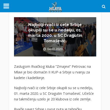
Najbolji rvači iz cele Srbije
okupili su se u nedelju, 01.
marta 2020. u SC Dragutin
Tomašević.
04.03.2020.
Zaslugom Rvačkog kluba “Zmajevi” Petrovac na
Mlavi je bio domaćin II KUP-a Srbije u rvanju za
kadete i kadetkinje.
Najbolji rvači iz cele Srbije okupili su se u nedelju,
01. marta 2020. u SC Dragutin Tomašević. Učešće
na takmičenju uzelo je 20 klubova iz cele zemlje.
Rvački savez Srbije i ovog puta je tehničku