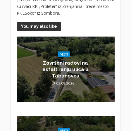
su rvači RK „Proleter“ iz Zrenjanina i treće mesto
RK „Soko“ iz Sombora.
You may also like
VESTI
Završeni radovi na
asfaltiranju ulica u
Tabanovcu
03.08.2026.
VESTI