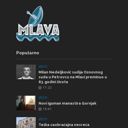
Popularno
VESTI
Milan Nedeljković sudija Osnovnog
suda u Petrovcu na Mlavi preminuo u
63. godini života
11:22
VESTI
Novi iguman manastira Gornjak
16:41
VESTI
Teška saobraćajna nesreća