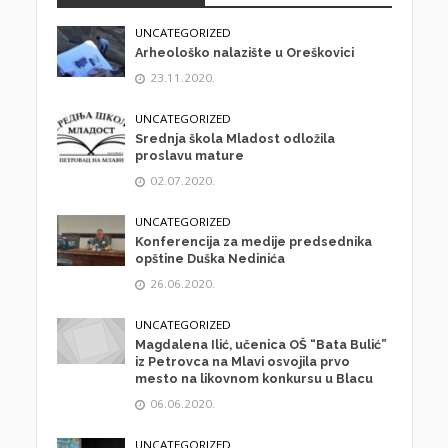
UNCATEGORIZED
Arheološko nalazište u Oreškovici
23.11.2020.
UNCATEGORIZED
Srednja škola Mladost odložila
proslavu mature
02.07.2020.
UNCATEGORIZED
Konferencija za medije predsednika
opštine Duška Nedinića
26.06.2020.
UNCATEGORIZED
Magdalena Ilić, učenica OŠ “Bata Bulić”
iz Petrovca na Mlavi osvojila prvo
mesto na likovnom konkursu u Blacu
06.06.2020.
UNCATEGORIZED