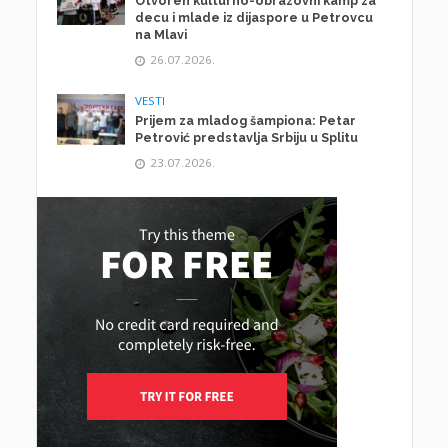
Otvoren kulturno-obrazovni kamp za
decu i mlade iz dijaspore u Petrovcu
na Mlavi
26.07.2026.
VESTI
Prijem za mladog šampiona: Petar
Petrović predstavlja Srbiju u Splitu
23.07.2026.