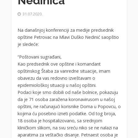
Nedinića
31.07.2020.
Na današnjoj konferenciji za medije predsednik
opštine Petrovac na Mlavi Duško Nedinić saopštio
je sledeće:
“Poštovani sugrađani,
Kao predsednik ove opštine i komandant
opštinskog Štaba za vanredne situacije, imam
obavezu da vas redovno izveštavam o
epidemiološkoj situaciji u našoj opštini.
Podaci koje smo dobili od naše bolnice, pokazuju
da je 71 osoba zaražena koronavirusom u našoj
opštini, ne računajući korisnike Doma u Popovcu, o
kojima ću posebno izneti podatke. Od tog broja,
18 osoba je hospitalizovano, sa srednjom
kliničkom slikom, na svu sreću niko se ne nalazi na
aparatima za veštačko disanje. Petnaest osoba je