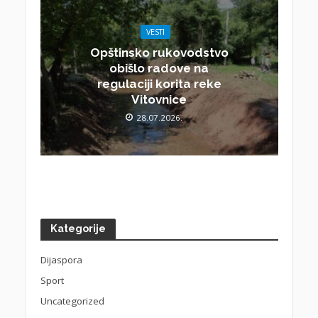
VESTI
Opštinsko rukovodstvo
obišlo radove na
regulaciji korita reke
Vitovnice
28.07.2026.
Kategorije
Dijaspora
Sport
Uncategorized