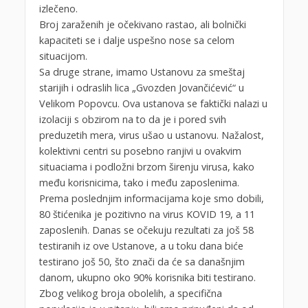
izlečeno.
Broj zaraženih je očekivano rastao, ali bolnički
kapaciteti se i dalje uspešno nose sa celom
situacijom.
Sa druge strane, imamo Ustanovu za smeštaj
starijih i odraslih lica „Gvozden Jovančićević“ u
Velikom Popovcu. Ova ustanova se faktički nalazi u
izolaciji s obzirom na to da je i pored svih
preduzetih mera, virus ušao u ustanovu. Nažalost,
kolektivni centri su posebno ranjivi u ovakvim
situaciama i podložni brzom širenju virusa, kako
među korisnicima, tako i među zaposlenima.
Prema poslednjim informacijama koje smo dobili,
80 štićenika je pozitivno na virus KOVID 19, a 11
zaposlenih. Danas se očekuju rezultati za još 58
testiranih iz ove Ustanove, a u toku dana biće
testirano još 50, što znači da će sa današnjim
danom, ukupno oko 90% korisnika biti testirano.
Zbog velikog broja obolelih, a specifična