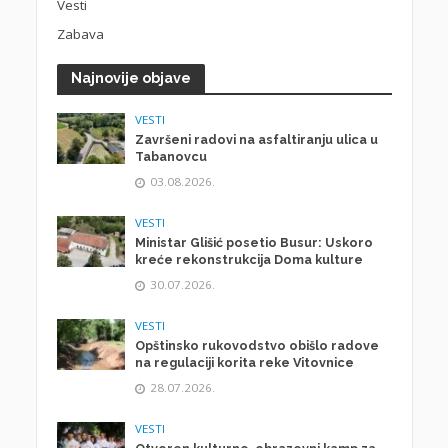
Vesti
Zabava
Najnovije objave
VESTI
Završeni radovi na asfaltiranju ulica u
Tabanovcu
03.08.2026.
VESTI
Ministar Glišić posetio Busur: Uskoro
kreće rekonstrukcija Doma kulture
30.07.2026.
VESTI
Opštinsko rukovodstvo obišlo radove
na regulaciji korita reke Vitovnice
28.07.2026.
VESTI