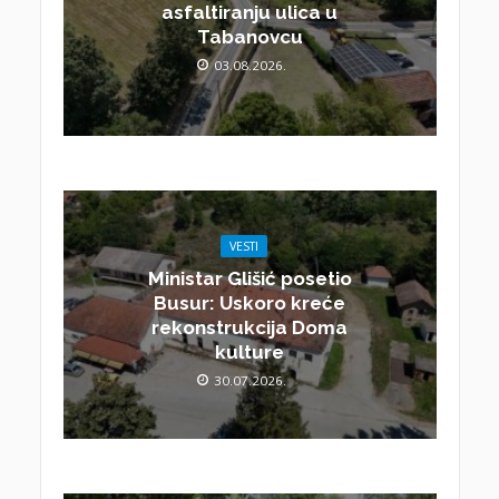
asfaltiranju ulica u
Tabanovcu
03.08.2026.
VESTI
Ministar Glišić posetio
Busur: Uskoro kreće
rekonstrukcija Doma
kulture
30.07.2026.