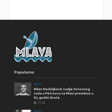
Popularno
VESTI
Milan Nedeljković sudija Osnovnog
suda u Petrovcu na Mlavi preminuo u
63. godini života
11:22
VESTI