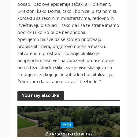
posao i bez ove epidemije težak, ali i plemenit.
Direktori, kako Doma, tako i bolnice, u stalnom su
kontaktu sa resornim ministarstvima, redovno ih
izveštavaju o situaciji, tako da i sa te strane imamo
podršku ukoliko bude neophodna.
Apelujemo na sve da se strogo pridržvaju
propisanih mera, pogotovo nošenja maski u
zatvorenom prostoru i izolacije ukoliko je
neophodno. Iako većina zaraženih iz naše optine
nema težu kliničku sliku, sve je više slučajeva sa
srednjom, za koju je neophodna hospitalizacija.
Želim vam da ostanete zdravi i bezbedni.”
You may also like
VESTI
Završeni radovi na