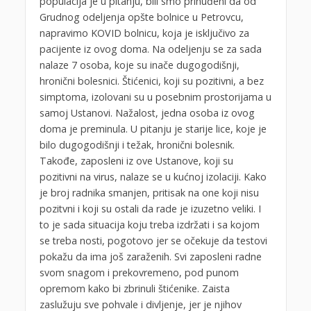
populacija je u pitanju, bili smo prinuđeni da od
Grudnog odeljenja opšte bolnice u Petrovcu,
napravimo KOVID bolnicu, koja je isključivo za
pacijente iz ovog doma. Na odeljenju se za sada
nalaze 7 osoba, koje su inače dugogodišnji,
hronični bolesnici. Štićenici, koji su pozitivni, a bez
simptoma, izolovani su u posebnim prostorijama u
samoj Ustanovi. Nažalost, jedna osoba iz ovog
doma je preminula. U pitanju je starije lice, koje je
bilo dugogodišnji i težak, hronični bolesnik.
Takođe, zaposleni iz ove Ustanove, koji su
pozitivni na virus, nalaze se u kućnoj izolaciji. Kako
je broj radnika smanjen, pritisak na one koji nisu
pozitvni i koji su ostali da rade je izuzetno veliki. I
to je sada situacija koju treba izdržati i sa kojom
se treba nosti, pogotovo jer se očekuje da testovi
pokažu da ima još zaraženih. Svi zaposleni radne
svom snagom i prekovremeno, pod punom
opremom kako bi zbrinuli štićenike. Zaista
zaslužuju sve pohvale i divljenje, jer je njihov