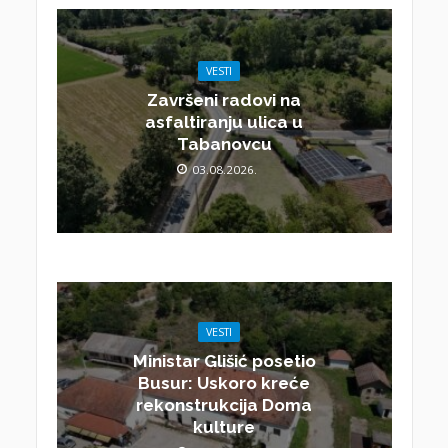
VESTI
Završeni radovi na
asfaltiranju ulica u
Tabanovcu
03.08.2026.
VESTI
Ministar Glišić posetio
Busur: Uskoro kreće
rekonstrukcija Doma
kulture