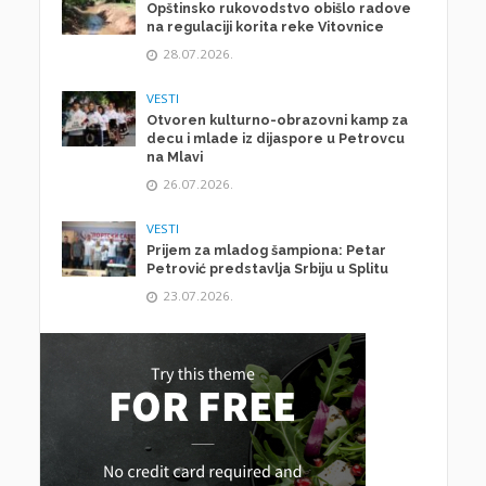
Opštinsko rukovodstvo obišlo radove
na regulaciji korita reke Vitovnice
28.07.2026.
VESTI
Otvoren kulturno-obrazovni kamp za
decu i mlade iz dijaspore u Petrovcu
na Mlavi
26.07.2026.
VESTI
Prijem za mladog šampiona: Petar
Petrović predstavlja Srbiju u Splitu
23.07.2026.