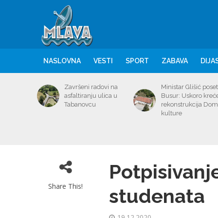
NASLOVNA
VESTI
SPORT
ZABAVA
DIJA
Završeni radovi na
Ministar Glišić poset
asfaltiranju ulica u
Busur: Uskoro kreć
Tabanovcu
rekonstrukcija Do
kulture
Potpisivanj
Share This!
studenata
19.12.2020.