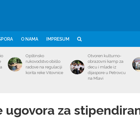
SPORA
O NAMA
IMPRESUM
io
Opštinsko
Otvoren kulturno-
e
rukovodstvo obišlo
obrazovni kamp za
ma
radove na regulaciji
decu i mlade iz
korita reke Vitovnice
dijaspore u Petrovcu
na Mlavi
e ugovora za stipendira