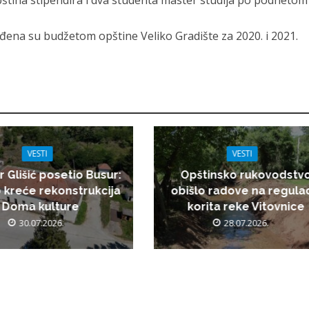
ština stipendira i dva studenta master studija po podnetom
đena su budžetom opštine Veliko Gradište za 2020. i 2021.
VESTI
VESTI
r Glišić posetio Busur:
Opštinsko rukovodstv
 kreće rekonstrukcija
obišlo radove na regulac
Doma kulture
korita reke Vitovnice
30.07.2026.
28.07.2026.