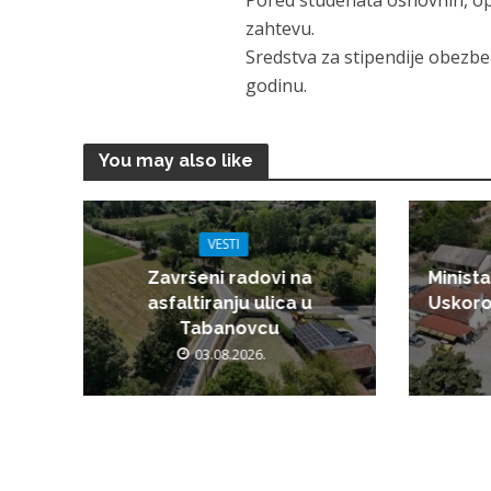
Pored studenata osnovnih, op
zahtevu.
Sredstva za stipendije obezbe
godinu.
You may also like
VESTI
Završeni radovi na
Minista
asfaltiranju ulica u
Uskoro
Tabanovcu
03.08.2026.