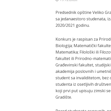
Predsednik opštine Veliko Gra
sa jedanaestoro studenata, i
2020/2021 godinu.
Konkurs je raspisan za Prirodn
Biologija; Matematički fakulte
Matematika; Filološki ili Filo
fakultet ili Prirodno-matemati
Građevinski fakultet, studijs
akademija poslovnih i umetnič
student sa invaliditetom, bez o
studenta iz osetljivih društve
koji prvi put upisuju zimski s
Gradište.