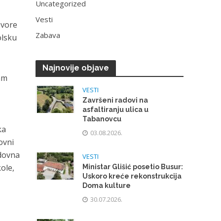
Uncategorized
Vesti
ovore
Zabava
olsku
Najnovije objave
ram
VESTI
Završeni radovi na
asfaltiranju ulica u
Tabanovcu
ka
03.08.2026.
ovni
edovna
VESTI
kole,
Ministar Glišić posetio Busur:
Uskoro kreće rekonstrukcija
Doma kulture
30.07.2026.