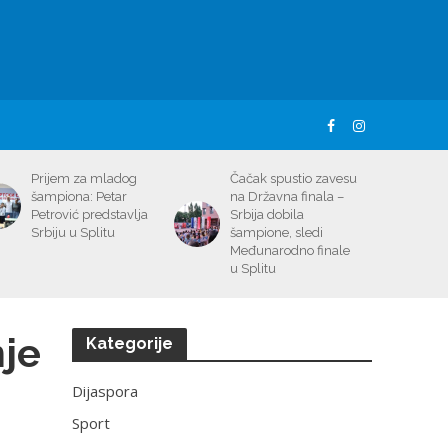
Prijem za mladog
Čačak spustio zavesu
šampiona: Petar
na Državna finala –
Petrović predstavlja
Srbija dobila
Srbiju u Splitu
šampione, sledi
Međunarodno finale
u Splitu
nje
Kategorije
Dijaspora
Sport