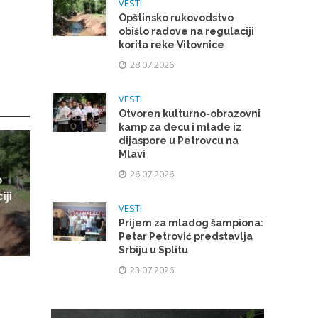
VESTI
Opštinsko rukovodstvo
obišlo radove na regulaciji
korita reke Vitovnice
28.07.2026.
VESTI
Otvoren kulturno-obrazovni
kamp za decu i mlade iz
dijaspore u Petrovcu na
Mlavi
26.07.2026.
o
iji
VESTI
Prijem za mladog šampiona:
Petar Petrović predstavlja
Srbiju u Splitu
23.07.2026.