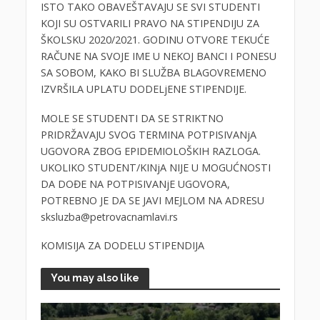
ISTO TAKO OBAVEŠTAVAJU SE SVI STUDENTI
KOJI SU OSTVARILI PRAVO NA STIPENDIJU ZA
ŠKOLSKU 2020/2021. GODINU OTVORE TEKUĆE
RAČUNE NA SVOJE IME U NEKOJ BANCI I PONESU
SA SOBOM, KAKO BI SLUŽBA BLAGOVREMENO
IZVRŠILA UPLATU DODELjENE STIPENDIJE.
MOLE SE STUDENTI DA SE STRIKTNO
PRIDRŽAVAJU SVOG TERMINA POTPISIVANjA
UGOVORA ZBOG EPIDEMIOLOŠKIH RAZLOGA.
UKOLIKO STUDENT/KINjA NIJE U MOGUĆNOSTI
DA DOĐE NA POTPISIVANjE UGOVORA,
POTREBNO JE DA SE JAVI MEJLOM NA ADRESU
sksluzba@petrovacnamlavi.rs
KOMISIJA ZA DODELU STIPENDIJA
You may also like