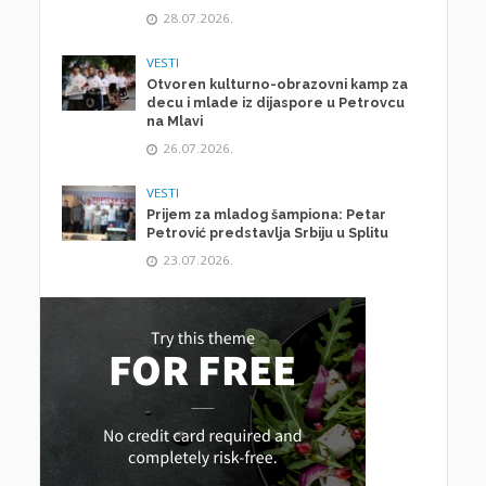
28.07.2026.
VESTI
Otvoren kulturno-obrazovni kamp za
decu i mlade iz dijaspore u Petrovcu
na Mlavi
26.07.2026.
VESTI
Prijem za mladog šampiona: Petar
Petrović predstavlja Srbiju u Splitu
23.07.2026.