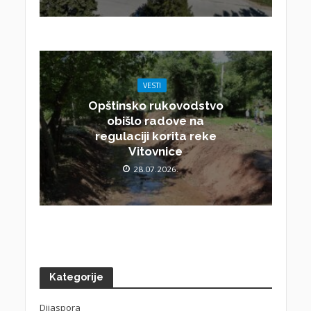
VESTI
Opštinsko rukovodstvo
obišlo radove na
regulaciji korita reke
Vitovnice
28.07.2026.
Kategorije
Dijaspora