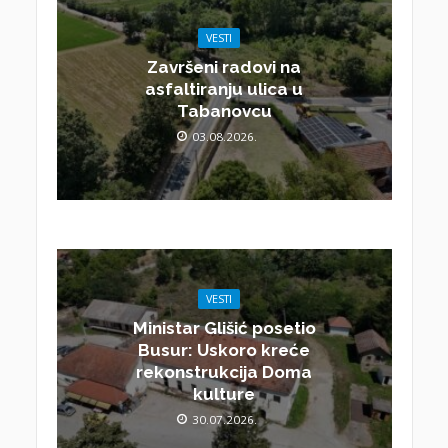
VESTI
Završeni radovi na
asfaltiranju ulica u
Tabanovcu
03.08.2026.
VESTI
Ministar Glišić posetio
Busur: Uskoro kreće
rekonstrukcija Doma
kulture
30.07.2026.