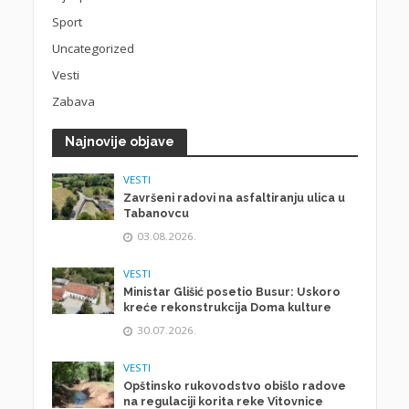
Sport
Uncategorized
Vesti
Zabava
Najnovije objave
VESTI
Završeni radovi na asfaltiranju ulica u
Tabanovcu
03.08.2026.
VESTI
Ministar Glišić posetio Busur: Uskoro
kreće rekonstrukcija Doma kulture
30.07.2026.
VESTI
Opštinsko rukovodstvo obišlo radove
na regulaciji korita reke Vitovnice