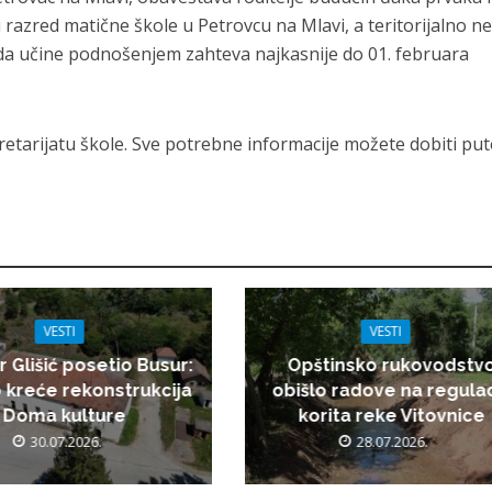
i razred matične škole u Petrovcu na Mlavi, a teritorijalno n
 da učine podnošenjem zahteva najkasnije do 01. februara
retarijatu škole. Sve potrebne informacije možete dobiti pu
VESTI
VESTI
r Glišić posetio Busur:
Opštinsko rukovodstv
 kreće rekonstrukcija
obišlo radove na regulac
Doma kulture
korita reke Vitovnice
30.07.2026.
28.07.2026.