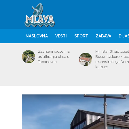
NASLOVNA
VESTI
SPORT
ZABAVA
DIJA
Završeni radovi na
Ministar Glišić poset
asfaltiranju ulica u
Busur: Uskoro kreć
Tabanovcu
rekonstrukcija Do
kulture