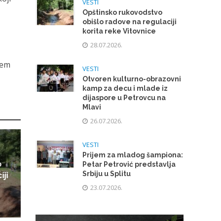
VESTI
e
Opštinsko rukovodstvo
obišlo radove na regulaciji
korita reke Vitovnice
28.07.2026.
tem
VESTI
Otvoren kulturno-obrazovni
kamp za decu i mlade iz
dijaspore u Petrovcu na
Mlavi
26.07.2026.
VESTI
Prijem za mladog šampiona:
o
Petar Petrović predstavlja
Srbiju u Splitu
iji
23.07.2026.