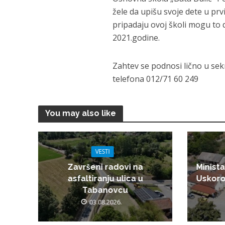
žele da upišu svoje dete u prv
pripadaju ovoj školi mogu to
2021.godine.
Zahtev se podnosi lično u sek
telefona 012/71 60 249
You may also like
VESTI
Završeni radovi na
Minista
asfaltiranju ulica u
Uskoro
Tabanovcu
03.08.2026.