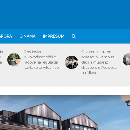
SPORA
O NAMA
IMPRESUM
io
Opštinsko
Otvoren kulturno-
e
rukovodstvo obišlo
obrazovni kamp za
ma
radove na regulaciji
decu i mlade iz
korita reke Vitovnice
dijaspore u Petrovcu
na Mlavi