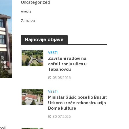
Uncategorized
Vesti
Zabava
Najnovije objave
VESTI
Završeni radovi na
asfaltiranju ulica u
Tabanovcu
03.08.2026.
VESTI
Ministar Glišić posetio Busur:
Uskoro kreće rekonstrukcija
Doma kulture
30.07.2026.
oji