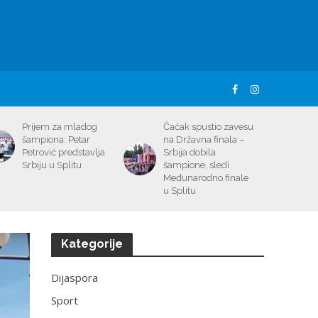
Prijem za mladog
Čačak spustio zavesu
šampiona: Petar
na Državna finala –
Petrović predstavlja
Srbija dobila
Srbiju u Splitu
šampione, sledi
Međunarodno finale
u Splitu
Kategorije
Dijaspora
Sport