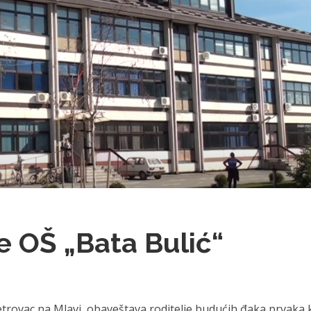
 OŠ „Bata Bulić“
trovac na Mlavi, obaveštava roditelje budućih đaka prvaka k