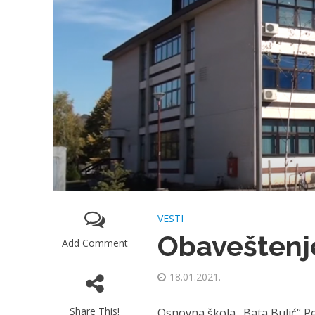
VESTI
Obaveštenje
Add Comment
18.01.2021.
Share This!
Osnovna škola „Bata Bulić“ Pe